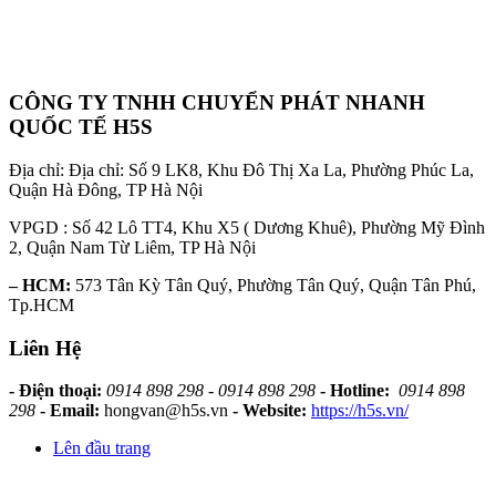
CÔNG TY TNHH CHUYỂN PHÁT NHANH
QUỐC TẾ H5S
Địa chỉ: Địa chỉ: Số 9 LK8, Khu Đô Thị Xa La, Phường Phúc La,
Quận Hà Đông, TP Hà Nội
VPGD : Số 42 Lô TT4, Khu X5 ( Dương Khuê), Phường Mỹ Đình
2, Quận Nam Từ Liêm, TP Hà Nội
– HCM:
573 Tân Kỳ Tân Quý, Phường Tân Quý, Quận Tân Phú,
Tp.HCM
Liên Hệ
- Điện thoại:
0914 898 298 - 0914 898 298
- Hotline:
0914 898
298
- Email:
hongvan@h5s.vn
- Website:
https://h5s.vn/
Lên đầu trang