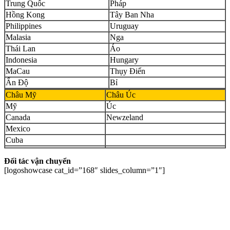
Trung Quốc
Pháp
Hồng Kong
Tây Ban Nha
Philippines
Uruguay
Malasia
Nga
Thái Lan
Áo
Indonesia
Hungary
MaCau
Thụy Điển
Ấn Độ
Bỉ
Châu Mỹ
Châu Úc
Mỹ
Úc
Canada
Newzeland
Mexico
Cuba
Đối tác vận chuyển
[logoshowcase cat_id=”168″ slides_column=”1″]