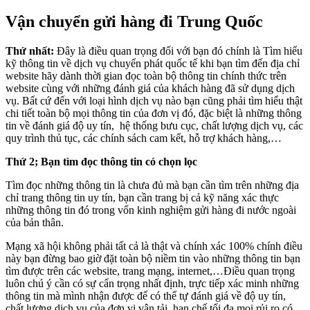
Vận chuyển gửi hàng đi
Trung Quốc
Thứ nhất:
Đây là điều quan trọng đối với bạn đó chính là Tìm hiểu
kỹ thông tin về dịch vụ chuyển phát quốc tế khi bạn tìm đến địa chỉ
website hãy dành thời gian đọc toàn bộ thông tin chính thức trên
website cùng với những đánh giá của khách hàng đã sử dụng dịch
vụ. Bất cứ đến với loại hình dịch vụ nào bạn cũng phải tìm hiểu thật
chi tiết toàn bộ mọi thông tin của đơn vị đó, đặc biệt là những thông
tin về đánh giá độ uy tín, hệ thống bưu cục, chất lượng dịch vụ, các
quy trình thủ tục, các chính sách cam kết, hỗ trợ khách hàng,…
Thứ 2; Bạn tìm đọc thông tin có chọn lọc
Tìm đọc những thông tin là chưa đủ mà bạn cần tìm trên những địa
chỉ trang thông tin uy tín, bạn cần trang bị cả kỹ năng xác thực
những thông tin đó trong vốn kinh nghiệm gửi hàng đi nước ngoài
của bản thân.
Mạng xã hội không phải tất cả là thật và chính xác 100% chính điều
này bạn đừng bao giờ đặt toàn bộ niềm tin vào những thông tin bạn
tìm được trên các website, trang mạng, internet,…Điều quan trọng
luôn chú ý cần có sự cẩn trọng nhất định, trực tiếp xác minh những
thông tin mà mình nhận được để có thể tự đánh giá về độ uy tín,
chất lượng dịch vụ của đơn vị vận tải, hạn chế tối đa mọi rủi ro có