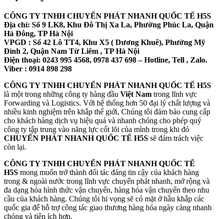
CÔNG TY TNHH CHUYỂN PHÁT NHANH QUỐC TẾ H5S
Địa chỉ: Số 9 LK8, Khu Đô Thị Xa La, Phường Phúc La, Quận
Hà Đông, TP Hà Nội
VPGD : Số 42 Lô TT4, Khu X5 ( Dương Khuê), Phường Mỹ
Đình 2, Quận Nam Từ Liêm , TP Hà Nội
Điện thoại: 0243 995 4568, 0978 437 698 – Hotline, Tell , Zalo.
Viber : 0914 898 298
CÔNG TY TNHH CHUYỂN PHÁT NHANH QUỐC TẾ H5S
là một trong những công ty hàng đầu
Việt Nam
trong lĩnh vực
Forwarding và Logistics. Với hệ thống hơn 50 đại lý chất lượng và
nhiều kinh nghiệm trên khắp thế giới, Chúng tôi đảm bảo cung cấp
cho khách hàng dịch vụ hiệu quả và nhanh chóng cho phép quý
công ty tập trung vào năng lực cốt lõi của mình trong khi đó
CHUYỂN PHÁT NHANH QUỐC TẾ H5S
sẽ đảm trách việc
còn lại.
CÔNG TY TNHH CHUYỂN PHÁT NHANH QUỐC TẾ
H5S
mong muốn trở thành đối tác đáng tin cậy của khách hàng
trong & ngoài nước trong lĩnh vực chuyển phát nhanh, mở rộng và
đa dạng hóa hình thức vận chuyển, hàng hóa vận chuyển theo nhu
cầu của khách hàng. Chúng tôi hi vọng sẽ có mặt ở hầu khắp các
quốc gia để hỗ trợ công tác giao thương hàng hóa ngày càng nhanh
chóng và tiện ích hơn.