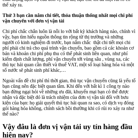
thể xảy ra.
Thứ 3 bạn cần nắm chi tiết, thỏa thuận thống nhất mọi chi phí
vận chuyển với đơn vị vận tải
Chi phí chắc chắn luôn là nỗi lo với bất kỳ khách hàng nào, chính vì
vậy, bạn tìm hiểu nguồn thông tin rộng từ thị trường và những
người có kinh nghiệm đi trước, bạn nắm chắc thật chi tiết mọi chi
phí phải chi trả cho quá trình vận chuyển, bao gồm cả các khoản cơ
bản và khoản chi phí phụ thu có thể phát sinh liên quan, như phí
kiểm định chất lượng, phí vận chuyển tới vùng sâu , vùng xa, các
thủ tục hải quan cần thiết và thuế VAT, một số loại hàng hóa và một
số nước sẽ phát sinh phí khác,…
Ngoài vấn đề chi phí thì thời gian, thủ tục vận chuyển cũng là yếu tố
bạn cũng nên đặc biệt quan tâm. Khi đến với bất kì 1 công ty nào
bạn đừng ngại hỏi về những ưu đãi, khuyến mại bạn có thể được
nhận và đặc biệt đó là trách nhiệm của đơn vị vận tải đối với bưu
kiện của bạn: họ giải quyết thủ tục hải quan ra sao, có dịch vụ đóng
gói hàng hóa không, chính sách bồi thường khi có rủi ro xảy ra như
thế nào?
Vậy đâu là đơn vị vận tải uy tín hàng đầu
hiện nay?