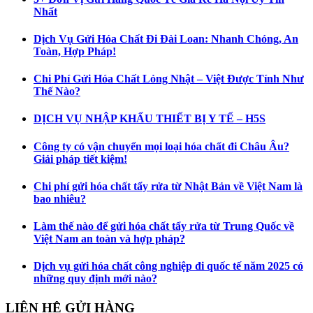
Nhất
Dịch Vụ Gửi Hóa Chất Đi Đài Loan: Nhanh Chóng, An
Toàn, Hợp Pháp!
Chi Phí Gửi Hóa Chất Lỏng Nhật – Việt Được Tính Như
Thế Nào?
DỊCH VỤ NHẬP KHẨU THIẾT BỊ Y TẾ – H5S
Công ty có vận chuyển mọi loại hóa chất đi Châu Âu?
Giải pháp tiết kiệm!
Chi phí gửi hóa chất tẩy rửa từ Nhật Bản về Việt Nam là
bao nhiêu?
Làm thế nào để gửi hóa chất tẩy rửa từ Trung Quốc về
Việt Nam an toàn và hợp pháp?
Dịch vụ gửi hóa chất công nghiệp đi quốc tế năm 2025 có
những quy định mới nào?
LIÊN HỆ GỬI HÀNG