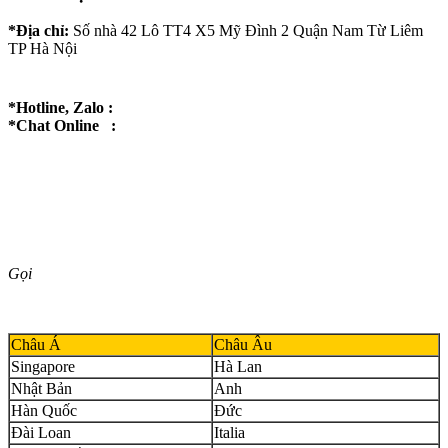
*Địa chỉ:
Số nhà 42 Lô TT4 X5 Mỹ Đình 2 Quận Nam Từ Liêm
TP Hà Nội
*Hotline, Zalo :
*Chat Online :
Gọi
Châu Á
Châu Âu
Singapore
Hà Lan
Nhật Bản
Anh
Hàn Quốc
Đức
Đài Loan
Italia