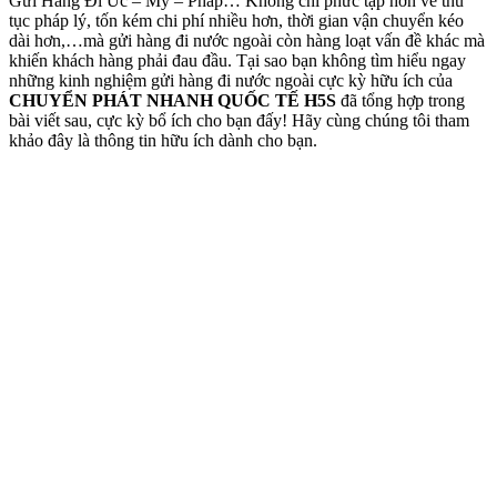
Gửi Hàng Đi Úc – Mỹ – Pháp… Không chỉ phức tạp hơn về thủ
tục pháp lý, tốn kém chi phí nhiều hơn, thời gian vận chuyển kéo
dài hơn,…mà gửi hàng đi nước ngoài còn hàng loạt vấn đề khác mà
khiến khách hàng phải đau đầu. Tại sao bạn không tìm hiểu ngay
những kinh nghiệm gửi hàng đi nước ngoài cực kỳ hữu ích của
CHUYỂN PHÁT NHANH QUỐC TẾ H5S
đã tổng hợp trong
bài viết sau, cực kỳ bổ ích cho bạn đấy! Hãy cùng chúng tôi tham
khảo đây là thông tin hữu ích dành cho bạn.