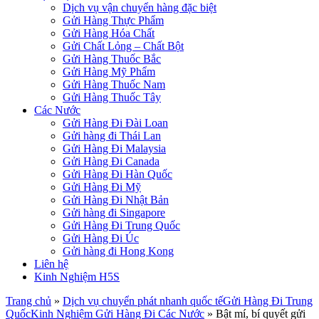
Dịch vụ vận chuyển hàng đặc biệt
Gửi Hàng Thực Phẩm
Gửi Hàng Hóa Chất
Gửi Chất Lỏng – Chất Bột
Gửi Hàng Thuốc Bắc
Gửi Hàng Mỹ Phẩm
Gửi Hàng Thuốc Nam
Gửi Hàng Thuốc Tây
Các Nước
Gửi Hàng Đi Đài Loan
Gửi hàng đi Thái Lan
Gửi Hàng Đi Malaysia
Gửi Hàng Đi Canada
Gửi Hàng Đi Hàn Quốc
Gửi Hàng Đi Mỹ
Gửi Hàng Đi Nhật Bản
Gửi hàng đi Singapore
Gửi Hàng Đi Trung Quốc
Gửi Hàng Đi Úc
Gửi hàng đi Hong Kong
Liên hệ
Kinh Nghiệm H5S
Trang chủ
»
Dịch vụ chuyển phát nhanh quốc tế
Gửi Hàng Đi Trung
Quốc
Kinh Nghiệm Gửi Hàng Đi Các Nước
»
Bật mí, bí quyết gửi