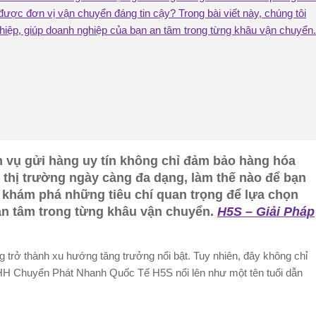
được đơn vị vận chuyển đáng tin cậy? Trong bài viết này, chúng tôi
hiệp, giúp doanh nghiệp của bạn an tâm trong từng khâu vận chuyển.
 vụ gửi hàng uy tín không chỉ đảm bảo hàng hóa
 thị trường ngày càng đa dạng, làm thế nào để bạn
n khám phá những tiêu chí quan trọng để lựa chọn
an tâm trong từng khâu vận chuyển.
H5S – Giải Pháp
 trở thành xu hướng tăng trưởng nổi bật. Tuy nhiên, đây không chỉ
 TNHH Chuyển Phát Nhanh Quốc Tế H5S nổi lên như một tên tuổi dẫn