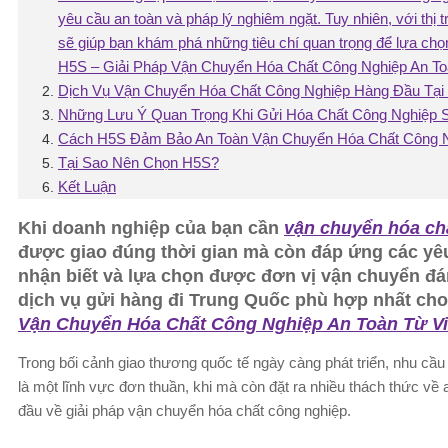
yêu cầu an toàn và pháp lý nghiêm ngặt. Tuy nhiên, với thị
sẽ giúp bạn khám phá những tiêu chí quan trọng để lựa chọ
H5S – Giải Pháp Vận Chuyển Hóa Chất Công Nghiệp An T
Dịch Vụ Vận Chuyển Hóa Chất Công Nghiệp Hàng Đầu Tại
Những Lưu Ý Quan Trọng Khi Gửi Hóa Chất Công Nghiệp 
Cách H5S Đảm Bảo An Toàn Vận Chuyển Hóa Chất Công 
Tại Sao Nên Chọn H5S?
Kết Luận
Khi doanh nghiệp của bạn cần
vận chuyển hóa ch
được giao đúng thời gian mà còn đáp ứng các yêu 
nhận biết và lựa chọn được đơn vị vận chuyển đán
dịch vụ gửi hàng đi Trung Quốc phù hợp nhất cho
Vận Chuyển Hóa Chất Công Nghiệp An Toàn Từ V
Trong bối cảnh giao thương quốc tế ngày càng phát triển, nhu cầ
là một lĩnh vực đơn thuần, khi mà còn đặt ra nhiều thách thức v
đầu về giải pháp vận chuyển hóa chất công nghiệp.