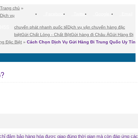
Trang chủ
»
Facebook
Twitter
Google +
Email
Dịch vụ
 H5S
chuyển phát nhanh quốc tế
Dịch vụ vận chuyển hàng đặc
biệt
Gửi Chất Lỏng - Chất Bột
Gửi hàng đi Châu Á
Gửi Hàng Đi
g Đặc Biệt
»
Cách Chọn Dịch Vụ Gửi Hàng Đi Trung Quốc Uy Tín
p?
 chỉ đảm bảo hàng hóa được giao đúng thời gian mà còn đáp ứng các