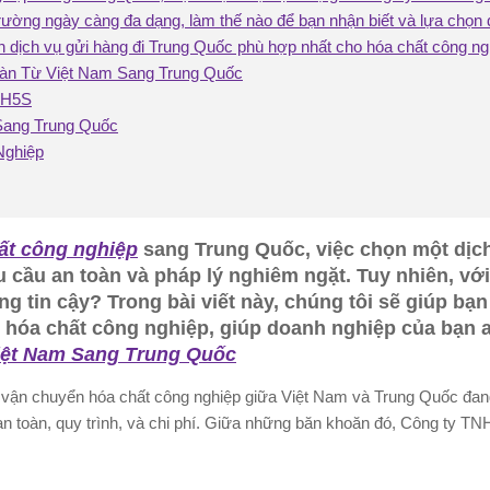
 trường ngày càng đa dạng, làm thế nào để bạn nhận biết và lựa chọn 
n dịch vụ gửi hàng đi Trung Quốc phù hợp nhất cho hóa chất công ng
oàn Từ Việt Nam Sang Trung Quốc
 H5S
Sang Trung Quốc
Nghiệp
ất công nghiệp
sang Trung Quốc, việc chọn một dịch
cầu an toàn và pháp lý nghiêm ngặt. Tuy nhiên, với
g tin cậy? Trong bài viết này, chúng tôi sẽ giúp bạ
 hóa chất công nghiệp, giúp doanh nghiệp của bạn 
iệt Nam Sang Trung Quốc
u vận chuyển hóa chất công nghiệp giữa Việt Nam và Trung Quốc đang
ề an toàn, quy trình, và chi phí. Giữa những băn khoăn đó, Công ty