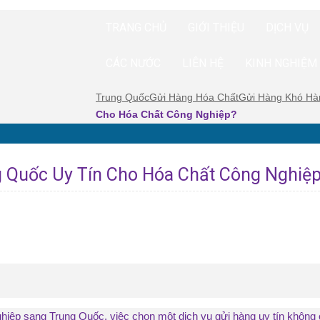
TRANG CHỦ
GIỚI THIỆU
DỊCH VỤ
CÁC NƯỚC
LIÊN HỆ
KINH NGHIỆM
Trung Quốc
Gửi Hàng Hóa Chất
Gửi Hàng Khó Hàn
Cho Hóa Chất Công Nghiệp?
g Quốc Uy Tín Cho Hóa Chất Công Nghiệ
hiệp sang Trung Quốc, việc chọn một dịch vụ gửi hàng uy tín không