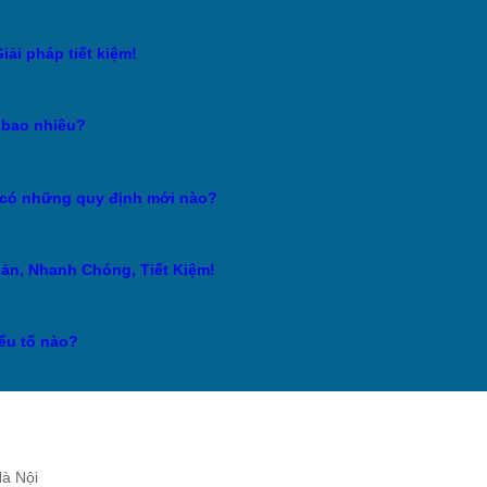
ải pháp tiết kiệm!
à bao nhiêu?
5 có những quy định mới nào?
iản, Nhanh Chóng, Tiết Kiệm!
yếu tố nào?
à Nội