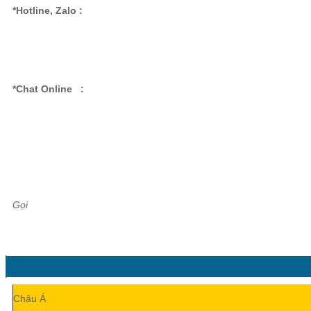
*Hotline, Zalo :
*Chat Online :
Gọi
Châu Á