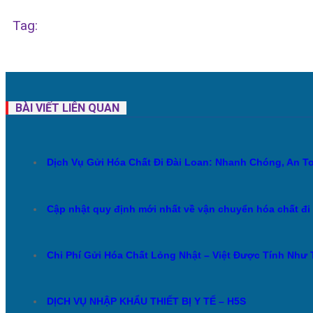
Tag:
BÀI VIẾT LIÊN QUAN
Dịch Vụ Gửi Hóa Chất Đi Đài Loan: Nhanh Chóng, An T
Cập nhật quy định mới nhất về vận chuyển hóa chất đi
Chi Phí Gửi Hóa Chất Lỏng Nhật – Việt Được Tính Như
DỊCH VỤ NHẬP KHẨU THIẾT BỊ Y TẾ – H5S