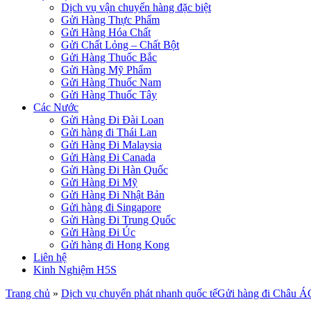
Dịch vụ vận chuyển hàng đặc biệt
Gửi Hàng Thực Phẩm
Gửi Hàng Hóa Chất
Gửi Chất Lỏng – Chất Bột
Gửi Hàng Thuốc Bắc
Gửi Hàng Mỹ Phẩm
Gửi Hàng Thuốc Nam
Gửi Hàng Thuốc Tây
Các Nước
Gửi Hàng Đi Đài Loan
Gửi hàng đi Thái Lan
Gửi Hàng Đi Malaysia
Gửi Hàng Đi Canada
Gửi Hàng Đi Hàn Quốc
Gửi Hàng Đi Mỹ
Gửi Hàng Đi Nhật Bản
Gửi hàng đi Singapore
Gửi Hàng Đi Trung Quốc
Gửi Hàng Đi Úc
Gửi hàng đi Hong Kong
Liên hệ
Kinh Nghiệm H5S
Trang chủ
»
Dịch vụ chuyển phát nhanh quốc tế
Gửi hàng đi Châu Á