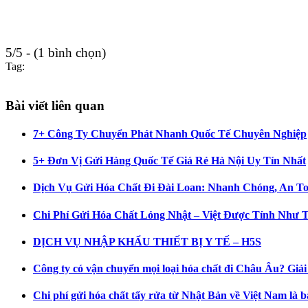
5/5 - (1 bình chọn)
Tag:
Bài viết liên quan
7+ Công Ty Chuyển Phát Nhanh Quốc Tế Chuyên Nghiệp
5+ Đơn Vị Gửi Hàng Quốc Tế Giá Rẻ Hà Nội Uy Tín Nhất
Dịch Vụ Gửi Hóa Chất Đi Đài Loan: Nhanh Chóng, An T
Chi Phí Gửi Hóa Chất Lỏng Nhật – Việt Được Tính Như 
DỊCH VỤ NHẬP KHẨU THIẾT BỊ Y TẾ – H5S
Công ty có vận chuyển mọi loại hóa chất đi Châu Âu? Giải 
Chi phí gửi hóa chất tẩy rửa từ Nhật Bản về Việt Nam là 