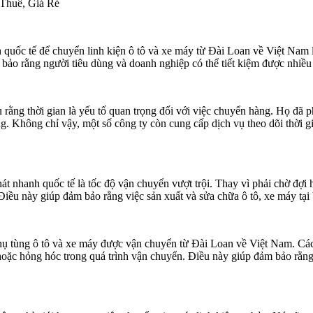
Thuế, Giá Rẻ
quốc tế để chuyển linh kiện ô tô và xe máy từ Đài Loan về Việt Nam 
 bảo rằng người tiêu dùng và doanh nghiệp có thể tiết kiệm được nhiều 
ằng thời gian là yếu tố quan trọng đối với việc chuyển hàng. Họ đã phá
g. Không chỉ vậy, một số công ty còn cung cấp dịch vụ theo dõi thời gi
t nhanh quốc tế là tốc độ vận chuyển vượt trội. Thay vì phải chờ đợi
 Điều này giúp đảm bảo rằng việc sản xuất và sửa chữa ô tô, xe máy tạ
 phụ tùng ô tô và xe máy được vận chuyển từ Đài Loan về Việt Nam. Cá
oặc hỏng hóc trong quá trình vận chuyển. Điều này giúp đảm bảo rằng 