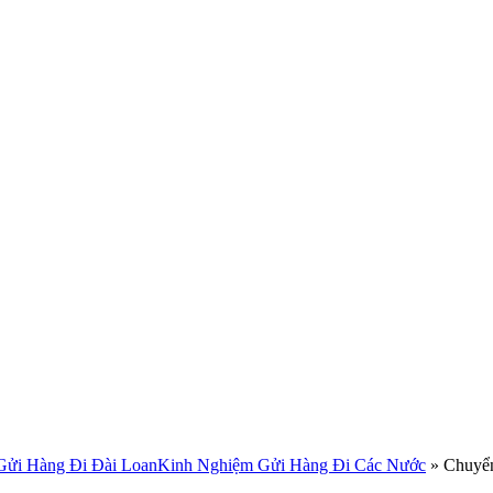
Gửi Hàng Đi Đài Loan
Kinh Nghiệm Gửi Hàng Đi Các Nước
»
Chuyển