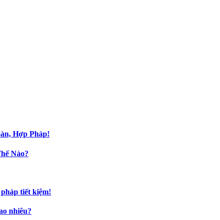
oàn, Hợp Pháp!
Thế Nào?
pháp tiết kiệm!
bao nhiêu?