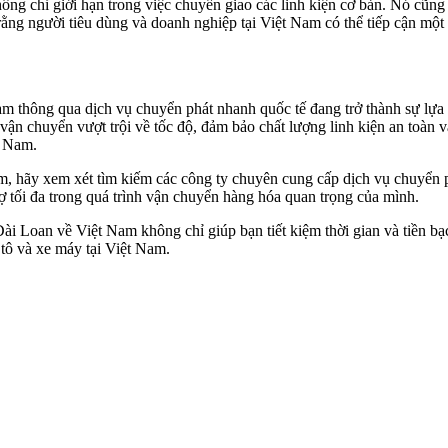
ng chỉ giới hạn trong việc chuyển giao các linh kiện cơ bản. Nó cũng
ằng người tiêu dùng và doanh nghiệp tại Việt Nam có thể tiếp cận một l
Nam thông qua dịch vụ chuyển phát nhanh quốc tế đang trở thành sự lự
 vận chuyển vượt trội về tốc độ, đảm bảo chất lượng linh kiện an toàn 
t Nam.
m, hãy xem xét tìm kiếm các công ty chuyên cung cấp dịch vụ chuyển p
 tối đa trong quá trình vận chuyển hàng hóa quan trọng của mình.
Đài Loan về Việt Nam không chỉ giúp bạn tiết kiệm thời gian và tiền b
 tô và xe máy tại Việt Nam.