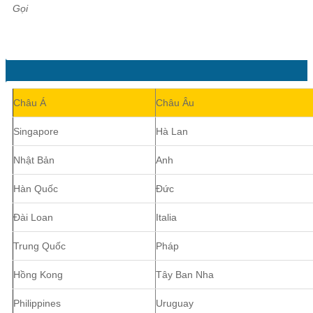
Gọi
Châu Á
Châu Âu
Singapore
Hà Lan
Nhật Bản
Anh
Hàn Quốc
Đức
Đài Loan
Italia
Trung Quốc
Pháp
Hồng Kong
Tây Ban Nha
Philippines
Uruguay