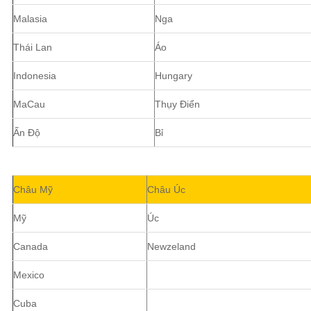
Malasia
Nga
Thái Lan
Áo
Indonesia
Hungary
MaCau
Thụy Điển
Ấn Độ
Bỉ
Châu Mỹ
Châu Úc
Mỹ
Úc
Canada
Newzeland
Mexico
Cuba