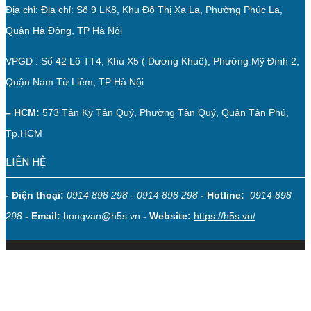
Địa chỉ: Địa chỉ: Số 9 LK8, Khu Đô Thị Xa La, Phường Phúc La,
Quận Hà Đông, TP Hà Nội
VPGD : Số 42 Lô TT4, Khu X5 ( Dương Khuê), Phường Mỹ Đình 2,
Quận Nam Từ Liêm, TP Hà Nội
– HCM:
573 Tân Kỳ Tân Quý, Phường Tân Quý, Quận Tân Phú,
Tp.HCM
LIÊN HỆ
- Điện thoại:
0914 898 298 - 0914 898 298
- Hotline:
0914 898
298
- Email:
hongvan@h5s.vn
- Website:
https://h5s.vn/