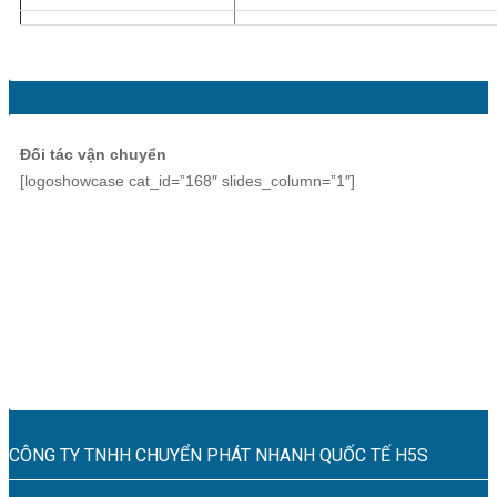
Đối tác vận chuyển
[logoshowcase cat_id=”168″ slides_column=”1″]
CÔNG TY TNHH CHUYỂN PHÁT NHANH QUỐC TẾ H5S