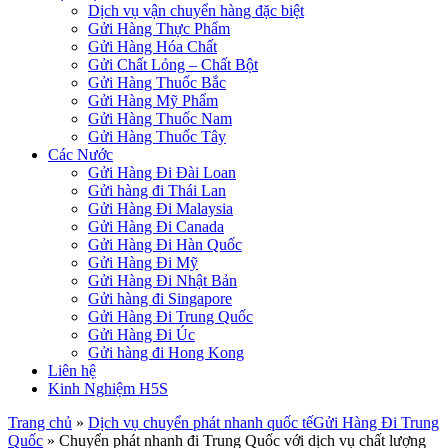
Dịch vụ vận chuyển hàng đặc biệt
Gửi Hàng Thực Phẩm
Gửi Hàng Hóa Chất
Gửi Chất Lỏng – Chất Bột
Gửi Hàng Thuốc Bắc
Gửi Hàng Mỹ Phẩm
Gửi Hàng Thuốc Nam
Gửi Hàng Thuốc Tây
Các Nước
Gửi Hàng Đi Đài Loan
Gửi hàng đi Thái Lan
Gửi Hàng Đi Malaysia
Gửi Hàng Đi Canada
Gửi Hàng Đi Hàn Quốc
Gửi Hàng Đi Mỹ
Gửi Hàng Đi Nhật Bản
Gửi hàng đi Singapore
Gửi Hàng Đi Trung Quốc
Gửi Hàng Đi Úc
Gửi hàng đi Hong Kong
Liên hệ
Kinh Nghiệm H5S
Trang chủ
»
Dịch vụ chuyển phát nhanh quốc tế
Gửi Hàng Đi Trung
Quốc
»
Chuyển phát nhanh đi Trung Quốc với dịch vụ chất lượng