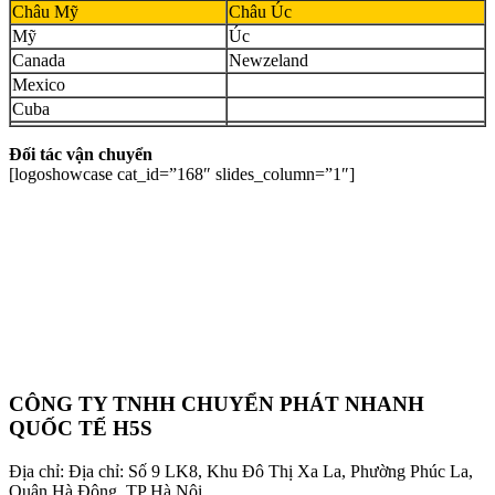
Châu Mỹ
Châu Úc
Mỹ
Úc
Canada
Newzeland
Mexico
Cuba
Đối tác vận chuyển
[logoshowcase cat_id=”168″ slides_column=”1″]
CÔNG TY TNHH CHUYỂN PHÁT NHANH
QUỐC TẾ H5S
Địa chỉ: Địa chỉ: Số 9 LK8, Khu Đô Thị Xa La, Phường Phúc La,
Quận Hà Đông, TP Hà Nội