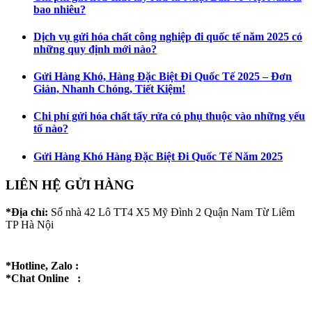
bao nhiêu?
Dịch vụ gửi hóa chất công nghiệp đi quốc tế năm 2025 có
những quy định mới nào?
Gửi Hàng Khó, Hàng Đặc Biệt Đi Quốc Tế 2025 – Đơn
Giản, Nhanh Chóng, Tiết Kiệm!
Chi phí gửi hóa chất tẩy rửa có phụ thuộc vào những yếu
tố nào?
Gửi Hàng Khó Hàng Đặc Biệt Đi Quốc Tế Năm 2025
LIÊN HỆ GỬI HÀNG
*Địa chỉ:
Số nhà 42 Lô TT4 X5 Mỹ Đình 2 Quận Nam Từ Liêm
TP Hà Nội
*Hotline, Zalo :
*Chat Online :