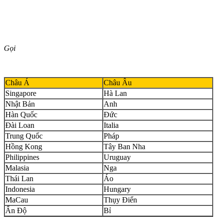
Gọi
Châu Á
Châu Âu
Singapore
Hà Lan
Nhật Bản
Anh
Hàn Quốc
Đức
Đài Loan
Italia
Trung Quốc
Pháp
Hồng Kong
Tây Ban Nha
Philippines
Uruguay
Malasia
Nga
Thái Lan
Áo
Indonesia
Hungary
MaCau
Thụy Điển
Ấn Độ
Bỉ