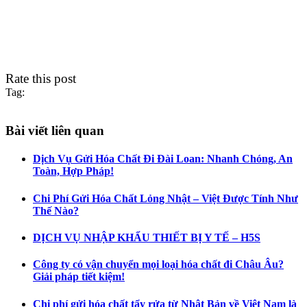
Rate this post
Tag:
Bài viết liên quan
Dịch Vụ Gửi Hóa Chất Đi Đài Loan: Nhanh Chóng, An
Toàn, Hợp Pháp!
Chi Phí Gửi Hóa Chất Lỏng Nhật – Việt Được Tính Như
Thế Nào?
DỊCH VỤ NHẬP KHẨU THIẾT BỊ Y TẾ – H5S
Công ty có vận chuyển mọi loại hóa chất đi Châu Âu?
Giải pháp tiết kiệm!
Chi phí gửi hóa chất tẩy rửa từ Nhật Bản về Việt Nam là