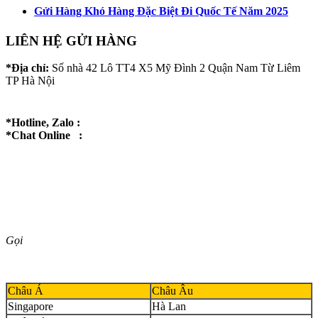
Gửi Hàng Khó Hàng Đặc Biệt Đi Quốc Tế Năm 2025
LIÊN HỆ GỬI HÀNG
*Địa chỉ:
Số nhà 42 Lô TT4 X5 Mỹ Đình 2 Quận Nam Từ Liêm
TP Hà Nội
*Hotline, Zalo :
*Chat Online :
Gọi
Châu Á
Châu Âu
Singapore
Hà Lan