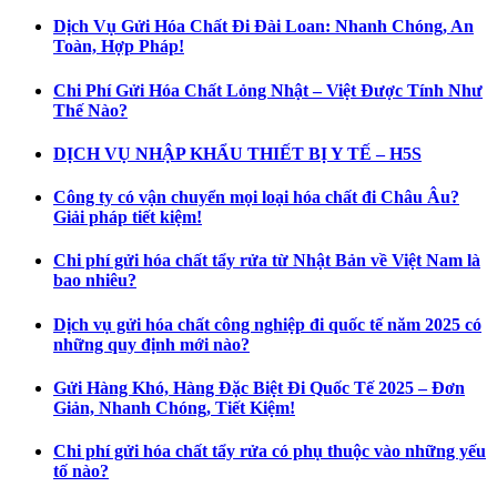
Dịch Vụ Gửi Hóa Chất Đi Đài Loan: Nhanh Chóng, An
Toàn, Hợp Pháp!
Chi Phí Gửi Hóa Chất Lỏng Nhật – Việt Được Tính Như
Thế Nào?
DỊCH VỤ NHẬP KHẨU THIẾT BỊ Y TẾ – H5S
Công ty có vận chuyển mọi loại hóa chất đi Châu Âu?
Giải pháp tiết kiệm!
Chi phí gửi hóa chất tẩy rửa từ Nhật Bản về Việt Nam là
bao nhiêu?
Dịch vụ gửi hóa chất công nghiệp đi quốc tế năm 2025 có
những quy định mới nào?
Gửi Hàng Khó, Hàng Đặc Biệt Đi Quốc Tế 2025 – Đơn
Giản, Nhanh Chóng, Tiết Kiệm!
Chi phí gửi hóa chất tẩy rửa có phụ thuộc vào những yếu
tố nào?