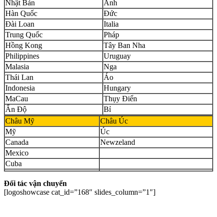
Nhật Bản
Anh
Hàn Quốc
Đức
Đài Loan
Italia
Trung Quốc
Pháp
Hồng Kong
Tây Ban Nha
Philippines
Uruguay
Malasia
Nga
Thái Lan
Áo
Indonesia
Hungary
MaCau
Thụy Điển
Ấn Độ
Bỉ
Châu Mỹ
Châu Úc
Mỹ
Úc
Canada
Newzeland
Mexico
Cuba
Đối tác vận chuyển
[logoshowcase cat_id=”168″ slides_column=”1″]