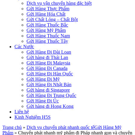
Dịch vụ vận chuyển hàng đặc biệt
Gửi Hàng Thực Phẩm
Gửi Hàng Hóa Chất
Gửi Chất Lỏng – Chất Bột
Gửi Hàng Thuốc Bắc
Gửi Hàng Mỹ Phẩm
Gửi Hàng Thuốc Nam
Gửi Hàng Thuốc Tây
Các Nước
Gửi Hàng Đi Đài Loan
Gửi hàng đi Thái Lan
Gửi Hàng Đi Malaysia
Gửi Hàng Đi Canada
Gửi Hàng Đi Hàn Quốc
Gửi Hàng Đi Mỹ
Gửi Hàng Đi Nhật Bản
Gửi hàng đi Singapore
Gửi Hàng Đi Trung Quốc
Gửi Hàng Đi Úc
Gửi hàng đi Hong Kong
Liên hệ
Kinh Nghiệm H5S
Trang chủ
»
Dịch vụ chuyển phát nhanh quốc tế
Gửi Hàng Mỹ
Phẩm
»
Chuyển phát nhanh mỹ phẩm đi Pháp nhanh gọn và chuyên