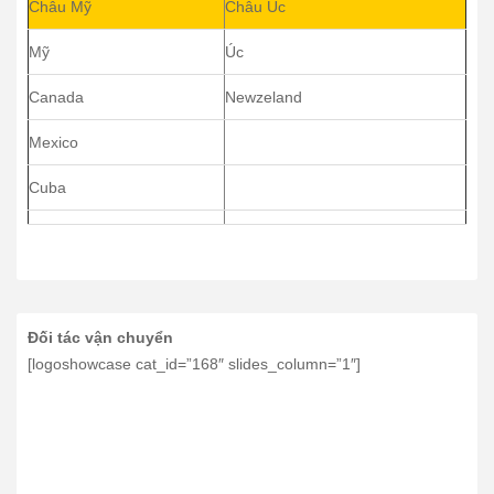
Châu Mỹ
Châu Úc
Mỹ
Úc
Canada
Newzeland
Mexico
Cuba
Đối tác vận chuyển
[logoshowcase cat_id=”168″ slides_column=”1″]