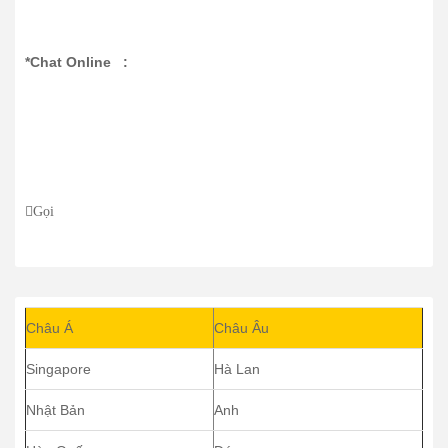
*Chat Online :
Gọi
Châu Á
Châu Âu
Singapore
Hà Lan
Nhật Bản
Anh