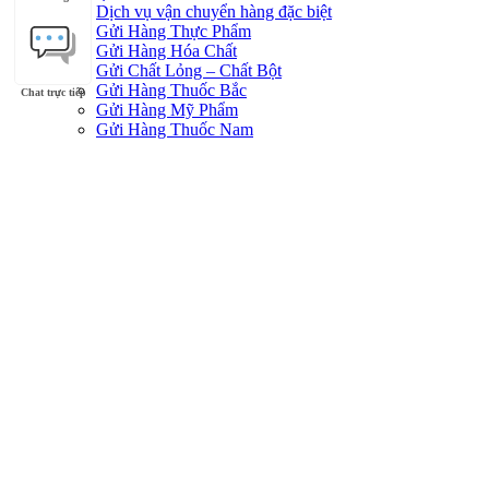
Dịch vụ vận chuyển hàng đặc biệt
Gửi Hàng Thực Phẩm
Gửi Hàng Hóa Chất
Gửi Chất Lỏng – Chất Bột
Gửi Hàng Thuốc Bắc
Chat trực tiếp
Gửi Hàng Mỹ Phẩm
Gửi Hàng Thuốc Nam
Gửi Hàng Thuốc Tây
Các Nước
Gửi Hàng Đi Đài Loan
Gửi hàng đi Thái Lan
Gửi Hàng Đi Malaysia
Gửi Hàng Đi Canada
Gửi Hàng Đi Hàn Quốc
Gửi Hàng Đi Mỹ
Gửi Hàng Đi Nhật Bản
Gửi hàng đi Singapore
Gửi Hàng Đi Trung Quốc
Gửi Hàng Đi Úc
Gửi hàng đi Hong Kong
Liên hệ
Kinh Nghiệm H5S
Trang chủ
»
Dịch vụ chuyển phát nhanh quốc tế
Dịch vụ vận chuyển h
Đi Châu Úc
Gửi Hàng Đi Đài Loan
Gửi Hàng Đi Hàn Quốc
Gửi hàng