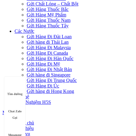
Gửi Chất Lỏng – Chất Bột
Gửi Hàng Thuốc Bắc
Gửi Hàng Mỹ Phẩm
Gửi Hàng Thuốc Nam
Gửi Hàng Thuốc Tây
Các Nước
Gửi Hàng Đi Đài Loan
Gửi hàng đi Thái Lan
Gửi Hàng Đi Malaysia
Gửi Hàng Đi Canada
Gửi Hàng Đi Hàn Quốc
Gửi Hàng Đi Mỹ
Gửi Hàng Đi Nhật Bản
Gửi hàng đi Singapore
Gửi Hàng Đi Trung Quốc
Gửi Hàng Đi Úc
Gửi hàng đi Hong Kong
Tìm đường
Liên hệ
Kinh Nghiệm H5S
Chat Zalo
Menu
Gọi
Trang chủ
Giới thiệu
Dịch vụ
Messenger