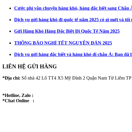
Cước phí vận chuyển hàng khó, hàng đặc biệt sang Châu 
Dịch vụ gửi hàng khó đi quốc tế năm 2025 có gì mới và tối
Gửi Hàng Khó Hàng Đặc Biệt Đi Quốc Tế Năm 2025
THÔNG BÁO NGHỈ TẾT NGUYÊN ĐÁN 2025
Dịch vụ gửi hàng đặc biệt và hàng khó đi châu Á: Bạn đã 
LIÊN HỆ GỬI HÀNG
*Địa chỉ:
Số nhà 42 Lô TT4 X5 Mỹ Đình 2 Quận Nam Từ Liêm TP
*Hotline, Zalo :
*Chat Online :