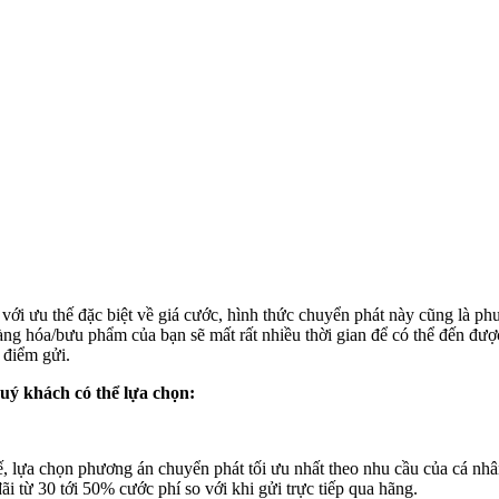
với ưu thế đặc biệt về giá cước, hình thức chuyển phát này cũng là p
ng hóa/bưu phẩm của bạn sẽ mất rất nhiều thời gian để có thể đến đư
 điểm gửi.
uý khách có thể lựa chọn:
ế, lựa chọn phương án chuyển phát tối ưu nhất theo nhu cầu của cá nhâ
 từ 30 tới 50% cước phí so với khi gửi trực tiếp qua hãng.