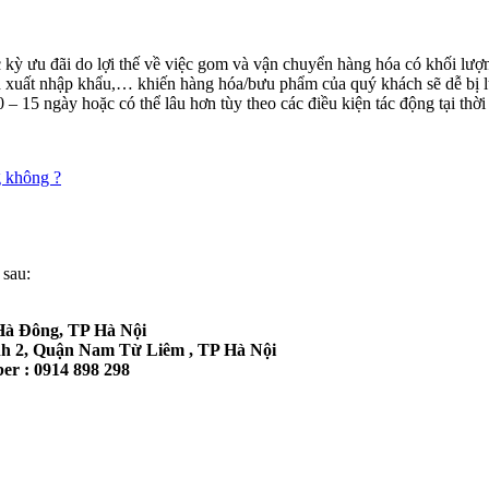
ỳ ưu đãi do lợi thế về việc gom và vận chuyển hàng hóa có khối lượng
ến xuất nhập khẩu,… khiến hàng hóa/bưu phẩm của quý khách sẽ dễ bị lư
– 15 ngày hoặc có thể lâu hơn tùy theo các điều kiện tác động tại thời
g không ?
 sau:
Hà Đông, TP Hà Nội
h 2, Quận Nam Từ Liêm , TP Hà Nội
ber : 0914 898 298