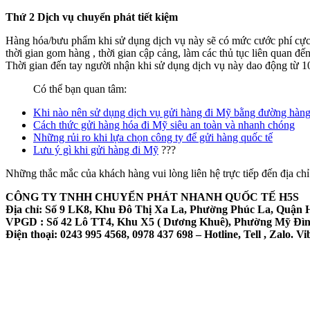
Thứ 2 Dịch vụ chuyển phát tiết kiệm
Hàng hóa/bưu phẩm khi sử dụng dịch vụ này sẽ có mức cước phí cực k
thời gian gom hàng , thời gian cập cảng, làm các thủ tục liên quan đ
Thời gian đến tay người nhận khi sử dụng dịch vụ này dao động từ 10 
Có thể bạn quan tâm:
Khi nào nên sử dụng dịch vụ gửi hàng đi Mỹ bằng đường hàn
Cách thức gửi hàng hóa đi Mỹ siêu an toàn và nhanh chóng
Những rủi ro khi lựa chọn công ty để gửi hàng quốc tế
Lưu ý gì khi gửi hàng đi Mỹ
???
Những thắc mắc của khách hàng vui lòng liên hệ trực tiếp đến địa chỉ
CÔNG TY TNHH CHUYỂN PHÁT NHANH QUỐC TẾ H5S
Địa chỉ: Số 9 LK8, Khu Đô Thị Xa La, Phường Phúc La, Quận 
VPGD : Số 42 Lô TT4, Khu X5 ( Dương Khuê), Phường Mỹ Đìn
Điện thoại: 0243 995 4568, 0978 437 698 – Hotline, Tell , Zalo. Vi