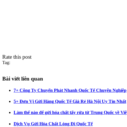
Rate this post
Tag:
Bài viết liên quan
7+ Công Ty Chuyển Phát Nhanh Quốc Tế Chuyên Nghiệp
5+ Đơn Vị Gửi Hàng Quốc Tế Giá Rẻ Hà Nội Uy Tín Nhất
Làm thế nào để gửi hóa chất tẩy rửa từ Trung Quốc về Vi
Dịch Vụ Gửi Hóa Chất Lỏng Đi Quốc Tế