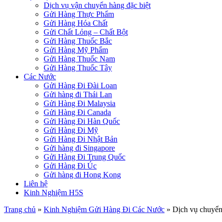
Dịch vụ vận chuyển hàng đặc biệt
Gửi Hàng Thực Phẩm
Gửi Hàng Hóa Chất
Gửi Chất Lỏng – Chất Bột
Gửi Hàng Thuốc Bắc
Gửi Hàng Mỹ Phẩm
Gửi Hàng Thuốc Nam
Gửi Hàng Thuốc Tây
Các Nước
Gửi Hàng Đi Đài Loan
Gửi hàng đi Thái Lan
Gửi Hàng Đi Malaysia
Gửi Hàng Đi Canada
Gửi Hàng Đi Hàn Quốc
Gửi Hàng Đi Mỹ
Gửi Hàng Đi Nhật Bản
Gửi hàng đi Singapore
Gửi Hàng Đi Trung Quốc
Gửi Hàng Đi Úc
Gửi hàng đi Hong Kong
Liên hệ
Kinh Nghiệm H5S
Trang chủ
»
Kinh Nghiệm Gửi Hàng Đi Các Nước
»
Dịch vụ chuyển