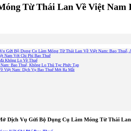
óng Từ Thái Lan Về Việt Nam Ba
 Gửi Bộ Dụng Cụ Làm Móng Từ Thái Lan Về Việt Nam: Bao Thuế, An
ệt Nam Với Chi Phí Bao Thuế
Mà Không Lo Về Thuế
 Nam: Bao Thuế, Không Lo Thủ Tục Phức Tạp
ề Việt Nam: Dịch Vụ Bao Thuế Mới Ra Mắt
 Dịch Vụ Gửi Bộ Dụng Cụ Làm Móng Từ Thái Lan Về