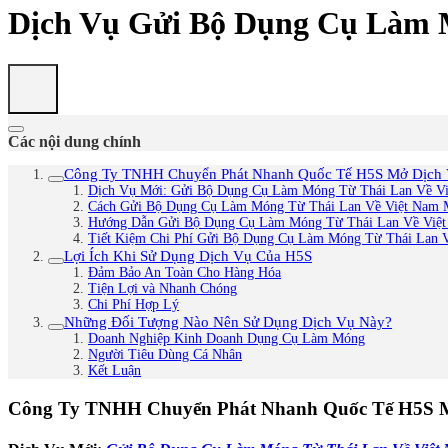
Dịch Vụ Gửi Bộ Dụng Cụ Làm M
Các nội dung chính
Công Ty TNHH Chuyển Phát Nhanh Quốc Tế H5S Mở Dịch Vụ
Dịch Vụ Mới: Gửi Bộ Dụng Cụ Làm Móng Từ Thái Lan Về Vi
Cách Gửi Bộ Dụng Cụ Làm Móng Từ Thái Lan Về Việt Nam 
Hướng Dẫn Gửi Bộ Dụng Cụ Làm Móng Từ Thái Lan Về Việt
Tiết Kiệm Chi Phí Gửi Bộ Dụng Cụ Làm Móng Từ Thái Lan V
Lợi Ích Khi Sử Dụng Dịch Vụ Của H5S
Đảm Bảo An Toàn Cho Hàng Hóa
Tiện Lợi và Nhanh Chóng
Chi Phí Hợp Lý
Những Đối Tượng Nào Nên Sử Dụng Dịch Vụ Này?
Doanh Nghiệp Kinh Doanh Dụng Cụ Làm Móng
Người Tiêu Dùng Cá Nhân
Kết Luận
Công Ty TNHH Chuyển Phát Nhanh Quốc Tế H5S Mở