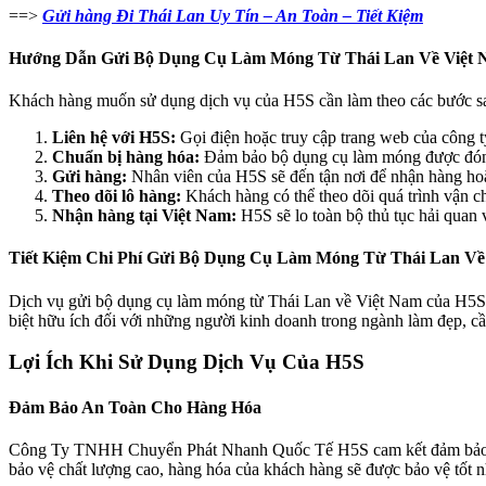
==>
Gửi hàng Đi Thái Lan Uy Tín – An Toàn – Tiết Kiệm
Hướng Dẫn Gửi Bộ Dụng Cụ Làm Móng Từ Thái Lan Về Việt 
Khách hàng muốn sử dụng dịch vụ của H5S cần làm theo các bước s
Liên hệ với H5S:
Gọi điện hoặc truy cập trang web của công t
Chuẩn bị hàng hóa:
Đảm bảo bộ dụng cụ làm móng được đóng
Gửi hàng:
Nhân viên của H5S sẽ đến tận nơi để nhận hàng hoặ
Theo dõi lô hàng:
Khách hàng có thể theo dõi quá trình vận c
Nhận hàng tại Việt Nam:
H5S sẽ lo toàn bộ thủ tục hải quan 
Tiết Kiệm Chi Phí Gửi Bộ Dụng Cụ Làm Móng Từ Thái Lan Về
Dịch vụ gửi bộ dụng cụ làm móng từ Thái Lan về Việt Nam của H5S kh
biệt hữu ích đối với những người kinh doanh trong ngành làm đẹp, 
Lợi Ích Khi Sử Dụng Dịch Vụ Của H5S
Đảm Bảo An Toàn Cho Hàng Hóa
Công Ty TNHH Chuyển Phát Nhanh Quốc Tế H5S cam kết đảm bảo an to
bảo vệ chất lượng cao, hàng hóa của khách hàng sẽ được bảo vệ tốt n