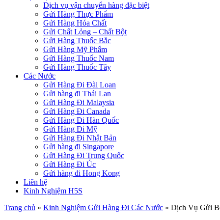
Dịch vụ vận chuyển hàng đặc biệt
Gửi Hàng Thực Phẩm
Gửi Hàng Hóa Chất
Gửi Chất Lỏng – Chất Bột
Gửi Hàng Thuốc Bắc
Gửi Hàng Mỹ Phẩm
Gửi Hàng Thuốc Nam
Gửi Hàng Thuốc Tây
Các Nước
Gửi Hàng Đi Đài Loan
Gửi hàng đi Thái Lan
Gửi Hàng Đi Malaysia
Gửi Hàng Đi Canada
Gửi Hàng Đi Hàn Quốc
Gửi Hàng Đi Mỹ
Gửi Hàng Đi Nhật Bản
Gửi hàng đi Singapore
Gửi Hàng Đi Trung Quốc
Gửi Hàng Đi Úc
Gửi hàng đi Hong Kong
Liên hệ
Kinh Nghiệm H5S
Trang chủ
»
Kinh Nghiệm Gửi Hàng Đi Các Nước
»
Dịch Vụ Gửi B