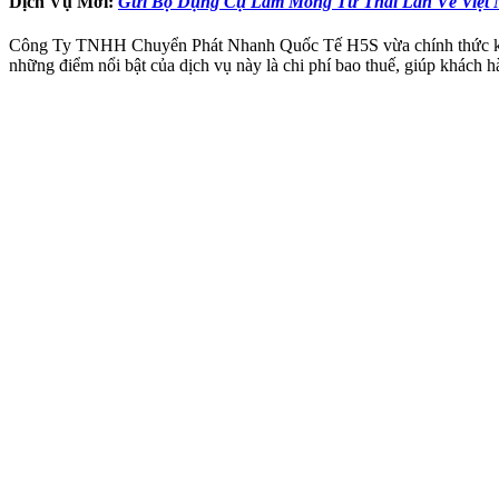
Dịch Vụ Mới:
Gửi Bộ Dụng Cụ Làm Móng Từ Thái Lan Về Việt 
Công Ty TNHH Chuyển Phát Nhanh Quốc Tế H5S vừa chính thức khai 
những điểm nổi bật của dịch vụ này là chi phí bao thuế, giúp khách 