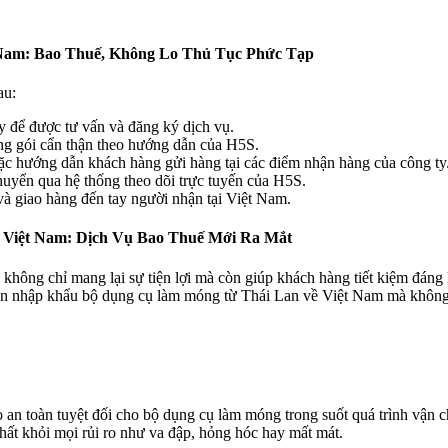
Nam: Bao Thuế, Không Lo Thủ Tục Phức Tạp
au:
y để được tư vấn và đăng ký dịch vụ.
 gói cẩn thận theo hướng dẫn của H5S.
c hướng dẫn khách hàng gửi hàng tại các điểm nhận hàng của công ty
huyển qua hệ thống theo dõi trực tuyến của H5S.
và giao hàng đến tay người nhận tại Việt Nam.
 Việt Nam: Dịch Vụ Bao Thuế Mới Ra Mắt
ông chỉ mang lại sự tiện lợi mà còn giúp khách hàng tiết kiệm đáng k
cần nhập khẩu bộ dụng cụ làm móng từ Thái Lan về Việt Nam mà không m
àn tuyệt đối cho bộ dụng cụ làm móng trong suốt quá trình vận chuy
hất khỏi mọi rủi ro như va đập, hỏng hóc hay mất mát.