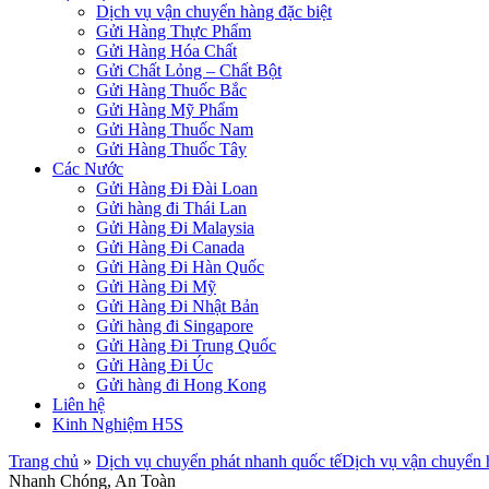
Dịch vụ vận chuyển hàng đặc biệt
Gửi Hàng Thực Phẩm
Gửi Hàng Hóa Chất
Gửi Chất Lỏng – Chất Bột
Gửi Hàng Thuốc Bắc
Gửi Hàng Mỹ Phẩm
Gửi Hàng Thuốc Nam
Gửi Hàng Thuốc Tây
Các Nước
Gửi Hàng Đi Đài Loan
Gửi hàng đi Thái Lan
Gửi Hàng Đi Malaysia
Gửi Hàng Đi Canada
Gửi Hàng Đi Hàn Quốc
Gửi Hàng Đi Mỹ
Gửi Hàng Đi Nhật Bản
Gửi hàng đi Singapore
Gửi Hàng Đi Trung Quốc
Gửi Hàng Đi Úc
Gửi hàng đi Hong Kong
Liên hệ
Kinh Nghiệm H5S
Trang chủ
»
Dịch vụ chuyển phát nhanh quốc tế
Dịch vụ vận chuyển h
Nhanh Chóng, An Toàn