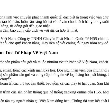
g lĩnh vực chuyển phát nhanh quốc tế, đặc biệt là trong việc vận ch
ạo bài bản, luôn sẵn sàng hỗ trợ và tư vấn cho khách hàng trong suốt
hàng, từ đóng gói đến giao nhận.
 đảm bảo cung cấp dịch vụ với giá cả hợp lý nhất.
ề Việt Nam, Công ty TNHH Chuyển Phát Nhanh Quốc Tế H5S chính là sự
uyệt đối cho quý khách hàng. Hãy liên hệ với chúng tôi ngay hôm nay đ
m Tóc Từ Pháp Về Việt Nam
 các sản phẩm dầu gội và thuốc nhuộm tóc từ Pháp về Việt Nam, khách 
, email, hoặc các kênh mạng xã hội. Đội ngũ nhân viên của chúng tôi sẽ 
ị sản phẩm cần gửi và cung cấp thông tin về loại hàng hóa, số lượng, 
 chuyển.
oàn tất các thủ tục cần thiết, bao gồm cả các giấy tờ hải quan. Sau kh
 trình của sản phẩm thông qua hệ thống tracking online của H5S. Mọi t
ến tận tay người nhận tại Việt Nam đúng hẹn. Chúng tôi cam kết chất 