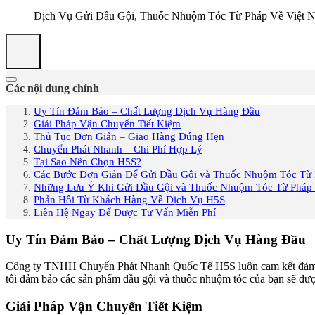
Dịch Vụ Gửi Dầu Gội, Thuốc Nhuộm Tóc Từ Pháp Về Việt 
Các nội dung chính
Uy Tín Đảm Bảo – Chất Lượng Dịch Vụ Hàng Đầu
Giải Pháp Vận Chuyển Tiết Kiệm
Thủ Tục Đơn Giản – Giao Hàng Đúng Hẹn
Chuyển Phát Nhanh – Chi Phí Hợp Lý
Tại Sao Nên Chọn H5S?
Các Bước Đơn Giản Để Gửi Dầu Gội và Thuốc Nhuộm Tóc Từ 
Những Lưu Ý Khi Gửi Dầu Gội và Thuốc Nhuộm Tóc Từ Pháp
Phản Hồi Từ Khách Hàng Về Dịch Vụ H5S
Liên Hệ Ngay Để Được Tư Vấn Miễn Phí
Uy Tín Đảm Bảo – Chất Lượng Dịch Vụ Hàng Đầu
Công ty TNHH Chuyển Phát Nhanh Quốc Tế H5S luôn cam kết đảm bảo
tôi đảm bảo các sản phẩm dầu gội và thuốc nhuộm tóc của bạn sẽ đượ
Giải Pháp Vận Chuyển Tiết Kiệm