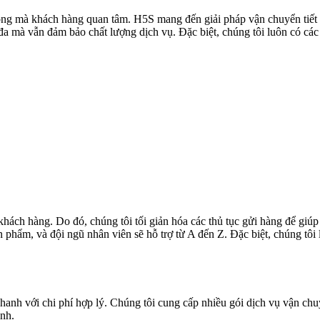
rọng mà khách hàng quan tâm. H5S mang đến giải pháp vận chuyển tiết
ối đa mà vẫn đảm bảo chất lượng dịch vụ. Đặc biệt, chúng tôi luôn có 
 khách hàng. Do đó, chúng tôi tối giản hóa các thủ tục gửi hàng để giúp
sản phẩm, và đội ngũ nhân viên sẽ hỗ trợ từ A đến Z. Đặc biệt, chúng t
anh với chi phí hợp lý. Chúng tôi cung cấp nhiều gói dịch vụ vận chu
nh.