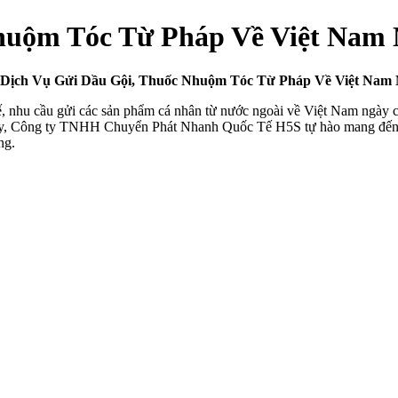
huộm Tóc Từ Pháp Về Việt Nam
ụ Gửi Dầu Gội, Thuốc Nhuộm Tóc Từ Pháp Về Việt Nam N
, nhu cầu gửi các sản phẩm cá nhân từ nước ngoài về Việt Nam ngày c
 này, Công ty TNHH Chuyển Phát Nhanh Quốc Tế H5S tự hào mang đế
ng.