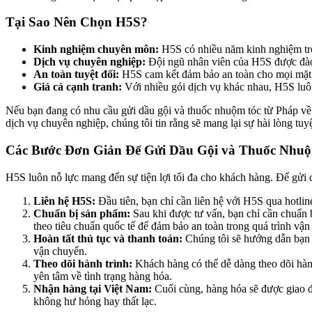
Tại Sao Nên Chọn H5S?
Kinh nghiệm chuyên môn:
H5S có nhiều năm kinh nghiệm tron
Dịch vụ chuyên nghiệp:
Đội ngũ nhân viên của H5S được đào t
An toàn tuyệt đối:
H5S cam kết đảm bảo an toàn cho mọi mặt 
Giá cả cạnh tranh:
Với nhiều gói dịch vụ khác nhau, H5S luôn
Nếu bạn đang có nhu cầu gửi dầu gội và thuốc nhuộm tóc từ Pháp v
dịch vụ chuyên nghiệp, chúng tôi tin rằng sẽ mang lại sự hài lòng t
Các Bước Đơn Giản Để Gửi Dầu Gội và Thuốc Nhuộ
H5S luôn nỗ lực mang đến sự tiện lợi tối đa cho khách hàng. Để gửi
Liên hệ H5S:
Đầu tiên, bạn chỉ cần liên hệ với H5S qua hotline
Chuẩn bị sản phẩm:
Sau khi được tư vấn, bạn chỉ cần chuẩn b
theo tiêu chuẩn quốc tế để đảm bảo an toàn trong quá trình vận
Hoàn tất thủ tục và thanh toán:
Chúng tôi sẽ hướng dẫn bạn h
vận chuyển.
Theo dõi hành trình:
Khách hàng có thể dễ dàng theo dõi hành
yên tâm về tình trạng hàng hóa.
Nhận hàng tại Việt Nam:
Cuối cùng, hàng hóa sẽ được giao đ
không hư hỏng hay thất lạc.