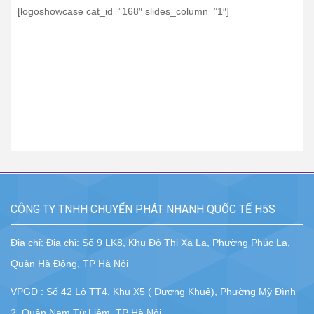
[logoshowcase cat_id=”168″ slides_column=”1″]
CÔNG TY TNHH CHUYỂN PHÁT NHANH QUỐC TẾ H5S
Địa chỉ: Địa chỉ: Số 9 LK8, Khu Đô Thị Xa La, Phường Phúc La,
Quận Hà Đông, TP Hà Nội
VPGD : Số 42 Lô TT4, Khu X5 ( Dương Khuê), Phường Mỹ Đình
2, Quận Nam Từ Liêm, TP Hà Nội