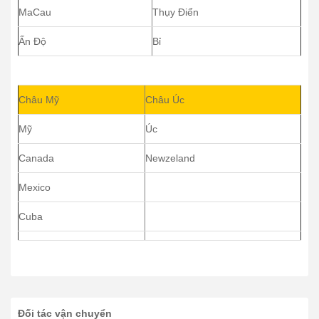
MaCau
Thụy Điển
Ấn Độ
Bỉ
Châu Mỹ
Châu Úc
Mỹ
Úc
Canada
Newzeland
Mexico
Cuba
Đối tác vận chuyển