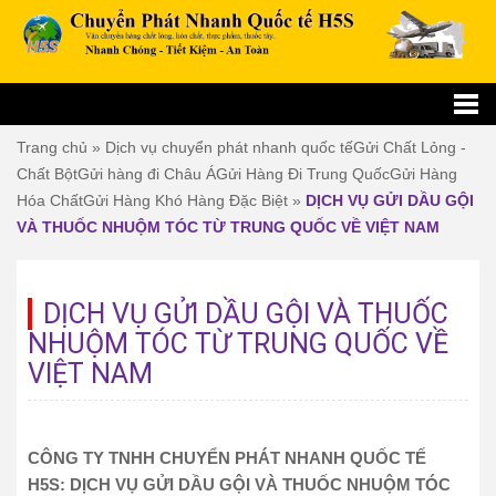
Trang chủ
»
Dịch vụ chuyển phát nhanh quốc tế
Gửi Chất Lỏng -
Chất Bột
Gửi hàng đi Châu Á
Gửi Hàng Đi Trung Quốc
Gửi Hàng
Hóa Chất
Gửi Hàng Khó Hàng Đặc Biệt
»
DỊCH VỤ GỬI DẦU GỘI
VÀ THUỐC NHUỘM TÓC TỪ TRUNG QUỐC VỀ VIỆT NAM
DỊCH VỤ GỬI DẦU GỘI VÀ THUỐC
NHUỘM TÓC TỪ TRUNG QUỐC VỀ
VIỆT NAM
CÔNG TY TNHH CHUYỂN PHÁT NHANH QUỐC TẾ
H5S: DỊCH VỤ GỬI DẦU GỘI VÀ THUỐC NHUỘM TÓC