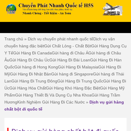
Trang chủ
»
Dịch vụ chuyển phát nhanh quốc tế
Dịch vụ vận
chuyển hàng đặc biệt
Gửi Chất Lỏng - Chất Bột
Gửi Hàng Dụng Cụ
Y Tế
Gửi Hàng Đi Canada
Gửi hàng đi Châu Á
Gửi hàng đi Châu
Âu
Gửi Hàng Đi Châu Úc
Gửi Hàng Đi Đài Loan
Gửi Hàng Đi Hàn
Quốc
Gửi hàng đi Hong Kong
Gửi Hàng Đi Malaysia
Gửi Hàng Đi
Mỹ
Gửi Hàng Đi Nhật Bản
Gửi hàng đi Singapore
Gửi hàng đi Thái
Lan
Gửi Hàng Đi Trung Đông
Gửi Hàng Đi Trung Quốc
Gửi Hàng Đi
Úc
Gửi Hàng Hóa Chất
Gửi Hàng Khó Hàng Đặc Biệt
Gửi Hàng Mỹ
Phẩm
Gửi Hàng Thiết Bị Và Dụng Cụ Nha Khoa
Gửi Hàng Trầm
Hương
Kinh Nghiệm Gửi Hàng Đi Các Nước
»
Dịch vụ gửi hàng
chất bột đi quốc tế