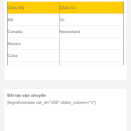
Châu Mỹ
Châu Úc
Mỹ
Úc
Canada
Newzeland
Mexico
Cuba
Đối tác vận chuyển
[logoshowcase cat_id=”168″ slides_column=”1″]