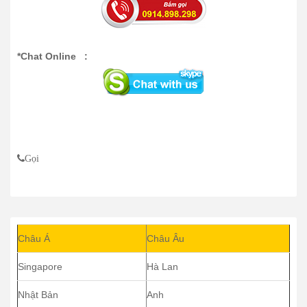
*Chat Online :
Gọi
Châu Á
Châu Âu
Singapore
Hà Lan
Nhật Bản
Anh