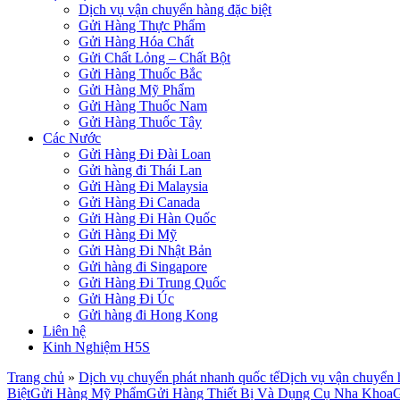
Dịch vụ vận chuyển hàng đặc biệt
Gửi Hàng Thực Phẩm
Gửi Hàng Hóa Chất
Gửi Chất Lỏng – Chất Bột
Gửi Hàng Thuốc Bắc
Gửi Hàng Mỹ Phẩm
Gửi Hàng Thuốc Nam
Gửi Hàng Thuốc Tây
Các Nước
Gửi Hàng Đi Đài Loan
Gửi hàng đi Thái Lan
Gửi Hàng Đi Malaysia
Gửi Hàng Đi Canada
Gửi Hàng Đi Hàn Quốc
Gửi Hàng Đi Mỹ
Gửi Hàng Đi Nhật Bản
Gửi hàng đi Singapore
Gửi Hàng Đi Trung Quốc
Gửi Hàng Đi Úc
Gửi hàng đi Hong Kong
Liên hệ
Kinh Nghiệm H5S
Trang chủ
»
Dịch vụ chuyển phát nhanh quốc tế
Dịch vụ vận chuyển h
Biệt
Gửi Hàng Mỹ Phẩm
Gửi Hàng Thiết Bị Và Dụng Cụ Nha Khoa
G