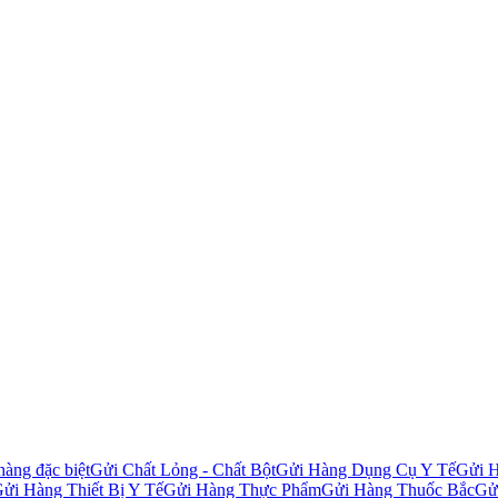
àng đặc biệt
Gửi Chất Lỏng - Chất Bột
Gửi Hàng Dụng Cụ Y Tế
Gửi H
ửi Hàng Thiết Bị Y Tế
Gửi Hàng Thực Phẩm
Gửi Hàng Thuốc Bắc
Gử