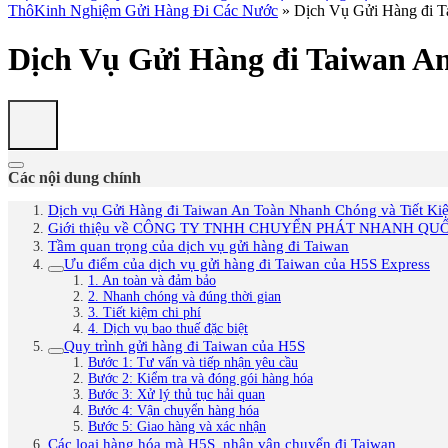
Thô
Kinh Nghiệm Gửi Hàng Đi Các Nước
»
Dịch Vụ Gửi Hàng đi T
Dịch Vụ Gửi Hàng đi Taiwan A
Các nội dung chính
Dịch vụ Gửi Hàng đi Taiwan An Toàn Nhanh Chóng và Ti
Giới thiệu về CÔNG TY TNHH CHUYỂN PHÁT NHANH QUỐ
Tầm quan trọng của dịch vụ gửi hàng đi Taiwan
Ưu điểm của dịch vụ gửi hàng đi Taiwan của H5S Express
1. An toàn và đảm bảo
2. Nhanh chóng và đúng thời gian
3. Tiết kiệm chi phí
4. Dịch vụ bao thuế đặc biệt
Quy trình gửi hàng đi Taiwan của H5S
Bước 1: Tư vấn và tiếp nhận yêu cầu
Bước 2: Kiểm tra và đóng gói hàng hóa
Bước 3: Xử lý thủ tục hải quan
Bước 4: Vận chuyển hàng hóa
Bước 5: Giao hàng và xác nhận
Các loại hàng hóa mà H5S nhận vận chuyển đi Taiwan