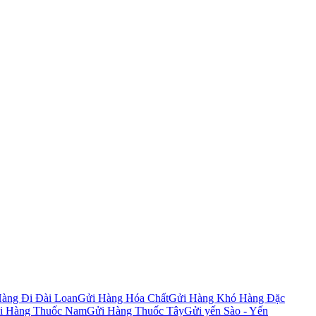
àng Đi Đài Loan
Gửi Hàng Hóa Chất
Gửi Hàng Khó Hàng Đặc
i Hàng Thuốc Nam
Gửi Hàng Thuốc Tây
Gửi yến Sào - Yến