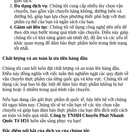
giao dịch.
Đa dạng dịch vụ
: Chúng tôi cung cấp nhiều tùy chọn vận
chuyển, bao gồm vận chuyển hàng không, đường biển và
đường bộ, giúp bạn lựa chọn phương thức phù hợp với thực
phẩm cụ thể của bạn và ngân sách của bạn.
Giám sát liên tục
: Chúng tôi sử dụng công nghệ tiên tiến để
theo dõi mọi bước trong quá trình vận chuyển. Điều này giúp
chúng tôi có khả năng giám sát nhiệt độ, độ ẩm và các yếu tố
khác quan trọng để đảm bảo thực phẩm luôn trong tình trạng
tốt nhất.
Chất lượng và an toàn là ưu tiên hàng đầu
Chúng tôi cam kết luôn đặt chất lượng và an toàn lên hàng đầu.
Điều này đồng nghĩa với việc tuân thủ nghiêm ngặt các quy định về
vận chuyển thực phẩm của từng quốc gia và khu vực. Chúng tôi sử
dụng các loại bao bì đặc biệt để đảm bảo thực phẩm không bị hư
hỏng hoặc ô nhiễm trong quá trình vận chuyển.
Nếu bạn đang cần gửi thực phẩm đi quốc tế, hãy liên hệ với chúng
tôi ngay hôm nay. Chúng tôi sẽ tư vấn bạn về các tùy chọn vận
chuyển và giúp bạn đảm bảo thực phẩm của bạn đến đích một cách
an toàn và hiệu quả nhất.
Công ty TNHH Chuyển Phát Nhanh
Quốc Tế H5S
luôn sẵn sàng phục vụ bạn!
Đặc điểm nổi bật của dịch vụ của chúng tôi: