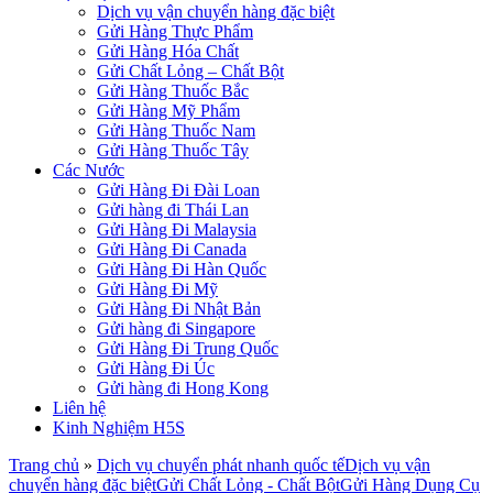
Dịch vụ vận chuyển hàng đặc biệt
Gửi Hàng Thực Phẩm
Gửi Hàng Hóa Chất
Gửi Chất Lỏng – Chất Bột
Gửi Hàng Thuốc Bắc
Gửi Hàng Mỹ Phẩm
Gửi Hàng Thuốc Nam
Gửi Hàng Thuốc Tây
Các Nước
Gửi Hàng Đi Đài Loan
Gửi hàng đi Thái Lan
Gửi Hàng Đi Malaysia
Gửi Hàng Đi Canada
Gửi Hàng Đi Hàn Quốc
Gửi Hàng Đi Mỹ
Gửi Hàng Đi Nhật Bản
Gửi hàng đi Singapore
Gửi Hàng Đi Trung Quốc
Gửi Hàng Đi Úc
Gửi hàng đi Hong Kong
Liên hệ
Kinh Nghiệm H5S
Trang chủ
»
Dịch vụ chuyển phát nhanh quốc tế
Dịch vụ vận
chuyển hàng đặc biệt
Gửi Chất Lỏng - Chất Bột
Gửi Hàng Dụng Cụ