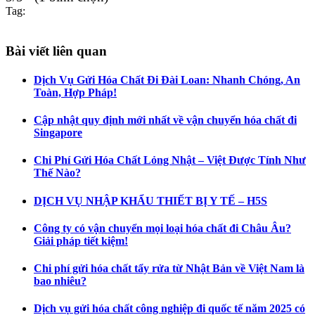
Tag:
Bài viết liên quan
Dịch Vụ Gửi Hóa Chất Đi Đài Loan: Nhanh Chóng, An
Toàn, Hợp Pháp!
Cập nhật quy định mới nhất về vận chuyển hóa chất đi
Singapore
Chi Phí Gửi Hóa Chất Lỏng Nhật – Việt Được Tính Như
Thế Nào?
DỊCH VỤ NHẬP KHẨU THIẾT BỊ Y TẾ – H5S
Công ty có vận chuyển mọi loại hóa chất đi Châu Âu?
Giải pháp tiết kiệm!
Chi phí gửi hóa chất tẩy rửa từ Nhật Bản về Việt Nam là
bao nhiêu?
Dịch vụ gửi hóa chất công nghiệp đi quốc tế năm 2025 có