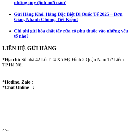
những quy định mới nào?
Gửi Hàng Khó, Hàng Đặc Biệt Đi Quốc Tế 2025 – Đơn
Giản, Nhanh Chóng, Tiết Kiệm!
Chi phí gửi hóa chất tẩy rửa có phụ thuộc vào những yếu
tố nào?
LIÊN HỆ GỬI HÀNG
*Địa chỉ:
Số nhà 42 Lô TT4 X5 Mỹ Đình 2 Quận Nam Từ Liêm
TP Hà Nội
*Hotline, Zalo :
*Chat Online :
Gọi