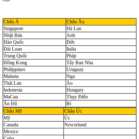
Châu Á
Châu Âu
Singapore
Hà Lan
Nhật Bản
Anh
Hàn Quốc
Đức
Đài Loan
Italia
Trung Quốc
Pháp
Hồng Kong
Tây Ban Nha
Philippines
Uruguay
Malasia
Nga
Thái Lan
Áo
Indonesia
Hungary
MaCau
Thụy Điển
Ấn Độ
Bỉ
Châu Mỹ
Châu Úc
Mỹ
Úc
Canada
Newzeland
Mexico
Cuba