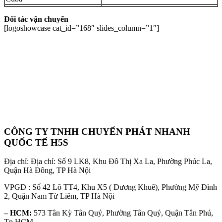
Đối tác vận chuyển
[logoshowcase cat_id=”168″ slides_column=”1″]
CÔNG TY TNHH CHUYỂN PHÁT NHANH
QUỐC TẾ H5S
Địa chỉ: Địa chỉ: Số 9 LK8, Khu Đô Thị Xa La, Phường Phúc La,
Quận Hà Đông, TP Hà Nội
VPGD : Số 42 Lô TT4, Khu X5 ( Dương Khuê), Phường Mỹ Đình
2, Quận Nam Từ Liêm, TP Hà Nội
– HCM:
573 Tân Kỳ Tân Quý, Phường Tân Quý, Quận Tân Phú,
Tp.HCM