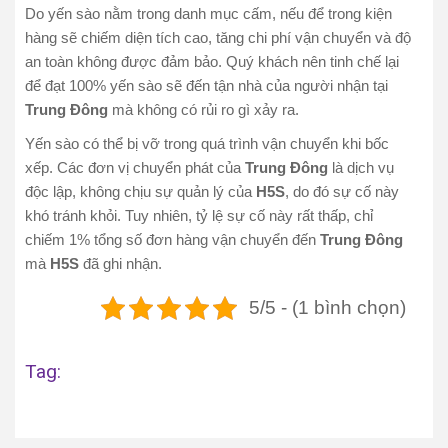
Do yến sào nằm trong danh mục cấm, nếu để trong kiện
hàng sẽ chiếm diện tích cao, tăng chi phí vận chuyển và độ
an toàn không được đảm bảo. Quý khách nên tinh chế lại
để đạt 100% yến sào sẽ đến tận nhà của người nhận tại
Trung Đông
mà không có rủi ro gì xảy ra.
Yến sào có thể bị vỡ trong quá trình vận chuyển khi bốc
xếp. Các đơn vị chuyển phát của
Trung Đông
là dịch vụ
độc lập, không chịu sự quản lý của
H5S
, do đó sự cố này
khó tránh khỏi. Tuy nhiên, tỷ lệ sự cố này rất thấp, chỉ
chiếm 1% tổng số đơn hàng vận chuyển đến
Trung Đông
mà
H5S
đã ghi nhận.
5/5 - (1 bình chọn)
Tag: