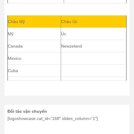
Châu Mỹ
Châu Úc
Mỹ
Úc
Canada
Newzeland
Mexico
Cuba
Đối tác vận chuyển
[logoshowcase cat_id=”168″ slides_column=”1″]