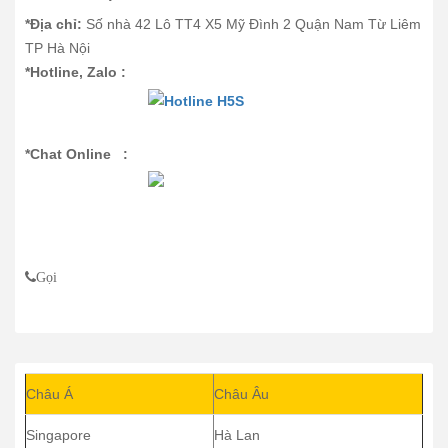
*Địa chỉ:
Số nhà 42 Lô TT4 X5 Mỹ Đình 2 Quận Nam Từ Liêm
TP Hà Nội
*Hotline, Zalo :
*Chat Online :
Gọi
Châu Á
Châu Âu
Singapore
Hà Lan