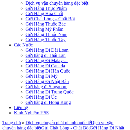
Dịch vụ vận chuyển hàng đặc biệt
Gửi Hàng Thực Phẩm
Gửi Hàng Hóa Chất
Gửi Chất Lỏng – Chất Bột
Gửi Hàng Thuốc Bắc
Gửi Hàng Mỹ Phẩm
Gửi Hàng Thuốc Nam
Gửi Hàng Thuốc Tây
Các Nước
Gửi Hàng Đi Đài Loan
Gửi hàng đi Thái Lan
Gửi Hàng Đi Malaysia
Gửi Hàng Đi Canada
Gửi Hàng Đi Hàn Quốc
Gửi Hàng Đi Mỹ
Gửi Hàng Đi Nhật Bản
Gửi hàng đi Singapore
Gửi Hàng Đi Trung Quốc
Gửi Hàng Đi Úc
Gửi hàng đi Hong Kong
Liên hệ
Kinh Nghiệm H5S
Trang chủ
»
Dịch vụ chuyển phát nhanh quốc tế
Dịch vụ vận
chuyển hàng đặc biệt
Gửi Chất Lỏng - Chất Bột
Gửi Hàng Đi Nhật