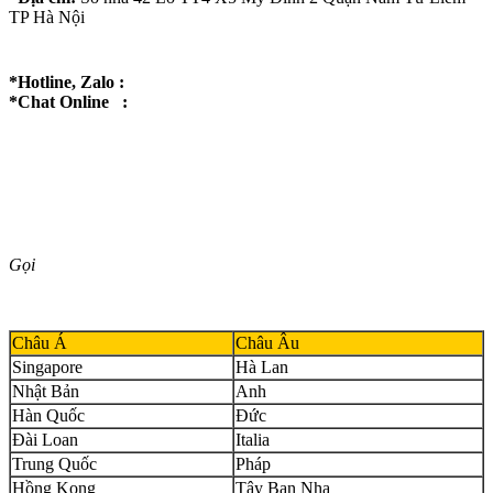
TP Hà Nội
*Hotline, Zalo :
*Chat Online :
Gọi
Châu Á
Châu Âu
Singapore
Hà Lan
Nhật Bản
Anh
Hàn Quốc
Đức
Đài Loan
Italia
Trung Quốc
Pháp
Hồng Kong
Tây Ban Nha