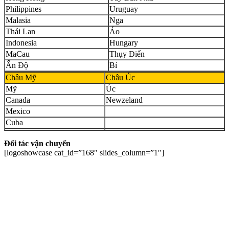
Philippines
Uruguay
Malasia
Nga
Thái Lan
Áo
Indonesia
Hungary
MaCau
Thụy Điển
Ấn Độ
Bỉ
Châu Mỹ
Châu Úc
Mỹ
Úc
Canada
Newzeland
Mexico
Cuba
Đối tác vận chuyển
[logoshowcase cat_id=”168″ slides_column=”1″]