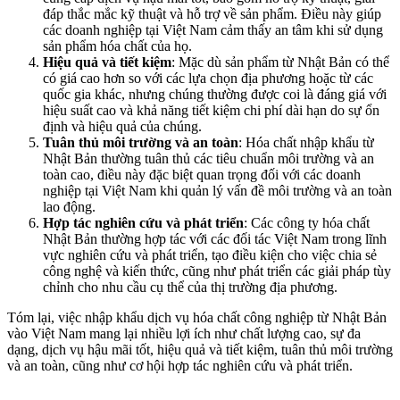
đáp thắc mắc kỹ thuật và hỗ trợ về sản phẩm. Điều này giúp
các doanh nghiệp tại Việt Nam cảm thấy an tâm khi sử dụng
sản phẩm hóa chất của họ.
Hiệu quả và tiết kiệm
: Mặc dù sản phẩm từ Nhật Bản có thể
có giá cao hơn so với các lựa chọn địa phương hoặc từ các
quốc gia khác, nhưng chúng thường được coi là đáng giá với
hiệu suất cao và khả năng tiết kiệm chi phí dài hạn do sự ổn
định và hiệu quả của chúng.
Tuân thủ môi trường và an toàn
: Hóa chất nhập khẩu từ
Nhật Bản thường tuân thủ các tiêu chuẩn môi trường và an
toàn cao, điều này đặc biệt quan trọng đối với các doanh
nghiệp tại Việt Nam khi quản lý vấn đề môi trường và an toàn
lao động.
Hợp tác nghiên cứu và phát triển
: Các công ty hóa chất
Nhật Bản thường hợp tác với các đối tác Việt Nam trong lĩnh
vực nghiên cứu và phát triển, tạo điều kiện cho việc chia sẻ
công nghệ và kiến thức, cũng như phát triển các giải pháp tùy
chỉnh cho nhu cầu cụ thể của thị trường địa phương.
Tóm lại, việc nhập khẩu dịch vụ hóa chất công nghiệp từ Nhật Bản
vào Việt Nam mang lại nhiều lợi ích như chất lượng cao, sự đa
dạng, dịch vụ hậu mãi tốt, hiệu quả và tiết kiệm, tuân thủ môi trường
và an toàn, cũng như cơ hội hợp tác nghiên cứu và phát triển.