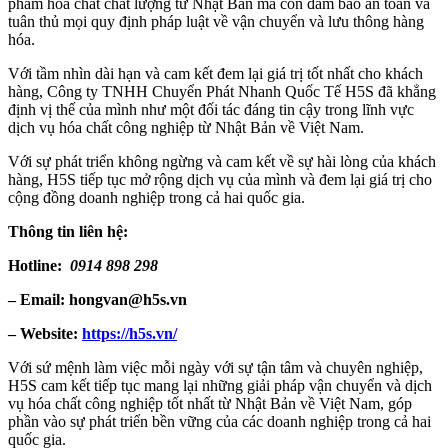
phẩm hóa chất chất lượng từ Nhật Bản mà còn đảm bảo an toàn và
tuân thủ mọi quy định pháp luật về vận chuyển và lưu thông hàng
hóa.
Với tầm nhìn dài hạn và cam kết đem lại giá trị tốt nhất cho khách
hàng, Công ty TNHH Chuyển Phát Nhanh Quốc Tế H5S đã khẳng
định vị thế của mình như một đối tác đáng tin cậy trong lĩnh vực
dịch vụ hóa chất công nghiệp từ Nhật Bản về Việt Nam.
Với sự phát triển không ngừng và cam kết về sự hài lòng của khách
hàng, H5S tiếp tục mở rộng dịch vụ của mình và đem lại giá trị cho
cộng đồng doanh nghiệp trong cả hai quốc gia.
Thông tin liên hệ:
Hotline:
0914 898 298
– Email: hongvan@h5s.vn
– Website:
https://h5s.vn/
Với sứ mệnh làm việc mỗi ngày với sự tận tâm và chuyên nghiệp,
H5S cam kết tiếp tục mang lại những giải pháp vận chuyển và dịch
vụ hóa chất công nghiệp tốt nhất từ Nhật Bản về Việt Nam, góp
phần vào sự phát triển bền vững của các doanh nghiệp trong cả hai
quốc gia.