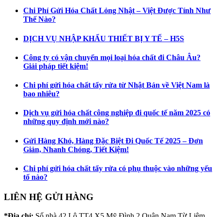
Chi Phí Gửi Hóa Chất Lỏng Nhật – Việt Được Tính Như
Thế Nào?
DỊCH VỤ NHẬP KHẨU THIẾT BỊ Y TẾ – H5S
Công ty có vận chuyển mọi loại hóa chất đi Châu Âu?
Giải pháp tiết kiệm!
Chi phí gửi hóa chất tẩy rửa từ Nhật Bản về Việt Nam là
bao nhiêu?
Dịch vụ gửi hóa chất công nghiệp đi quốc tế năm 2025 có
những quy định mới nào?
Gửi Hàng Khó, Hàng Đặc Biệt Đi Quốc Tế 2025 – Đơn
Giản, Nhanh Chóng, Tiết Kiệm!
Chi phí gửi hóa chất tẩy rửa có phụ thuộc vào những yếu
tố nào?
LIÊN HỆ GỬI HÀNG
*Địa chỉ:
Số nhà 42 Lô TT4 X5 Mỹ Đình 2 Quận Nam Từ Liêm