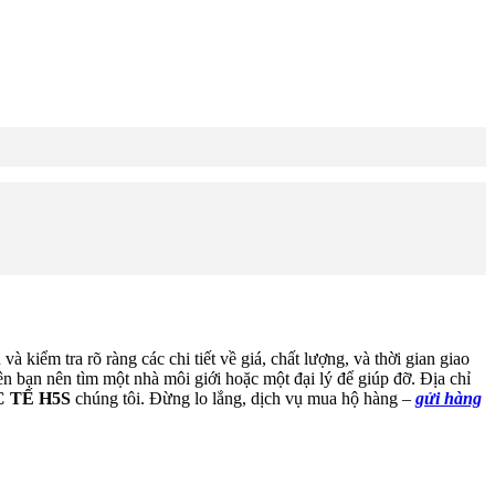
 kiểm tra rõ ràng các chi tiết về giá, chất lượng, và thời gian giao
 bạn nên tìm một nhà môi giới hoặc một đại lý để giúp đỡ. Địa chỉ
 TẾ H5S
chúng tôi. Đừng lo lắng, dịch vụ mua hộ hàng –
gửi hàng