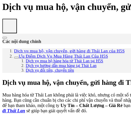
Dịch vụ mua hộ, vận chuyển, gử
Các nội dung chính
Dịch vụ mua hộ, vận chuyển, gửi hàng đi Thái Lan của H5S
Ưu Điểm Dịch Vụ Mua Hàng Thái Lan Của H5S
Dịch vụ mua hộ hàng hóa từ Thái Lan tại H5S
Dịch vụ hướng dẫn mua hàng tại Thái Lan
Dịch vụ đổi tiền, chuyển tiền
Dịch vụ mua hộ, vận chuyển, gửi hàng đi 
Mua hàng hóa từ Thái Lan không phải là việc khó, nhưng có một số thủ 
hàng. Bạn cũng cần chuẩn bị cho các chi phí vận chuyển và thuế nhậ
để bạn tham khảo, một công ty
Uy Tín – Chất Lượng – Giá Rẻ
bạn
đi Thái Lan
sẽ giúp bạn giải quyết vấn đề đó.