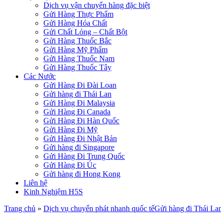
Dịch vụ vận chuyển hàng đặc biệt
Gửi Hàng Thực Phẩm
Gửi Hàng Hóa Chất
Gửi Chất Lỏng – Chất Bột
Gửi Hàng Thuốc Bắc
Gửi Hàng Mỹ Phẩm
Gửi Hàng Thuốc Nam
Gửi Hàng Thuốc Tây
Các Nước
Gửi Hàng Đi Đài Loan
Gửi hàng đi Thái Lan
Gửi Hàng Đi Malaysia
Gửi Hàng Đi Canada
Gửi Hàng Đi Hàn Quốc
Gửi Hàng Đi Mỹ
Gửi Hàng Đi Nhật Bản
Gửi hàng đi Singapore
Gửi Hàng Đi Trung Quốc
Gửi Hàng Đi Úc
Gửi hàng đi Hong Kong
Liên hệ
Kinh Nghiệm H5S
Trang chủ
»
Dịch vụ chuyển phát nhanh quốc tế
Gửi hàng đi Thái La