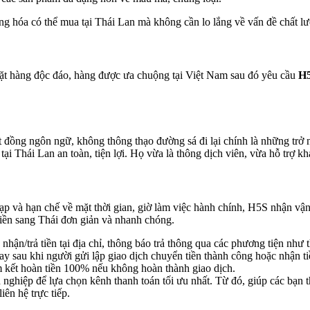
ng hóa có thể mua tại Thái Lan mà không cần lo lắng về vấn đề chất lư
ặt hàng độc đáo, hàng được ưa chuộng tại Việt Nam sau đó yêu cầu
H
t đồng ngôn ngữ, không thông thạo đường sá đi lại chính là những trở
i Thái Lan an toàn, tiện lợi. Họ vừa là thông dịch viên, vừa hỗ trợ k
ạp và hạn chế về mặt thời gian, giờ làm việc hành chính, H5S nhận vận
iền sang Thái đơn giản và nhanh chóng.
 nhận/trả tiền tại địa chỉ, thông báo trả thông qua các phương tiện như
y sau khi người gửi lập giao dịch chuyển tiền thành công hoặc nhận tiền
m kết hoàn tiền 100% nếu không hoàn thành giao dịch.
nghiệp để lựa chọn kênh thanh toán tối ưu nhất. Từ đó, giúp các bạn t
iên hệ trực tiếp.