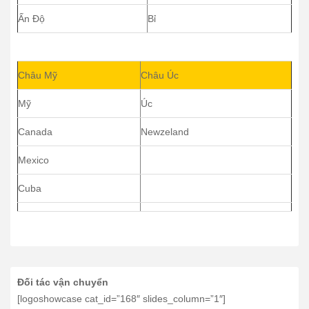
Ấn Độ
Bỉ
Châu Mỹ
Châu Úc
Mỹ
Úc
Canada
Newzeland
Mexico
Cuba
Đối tác vận chuyển
[logoshowcase cat_id=”168″ slides_column=”1″]