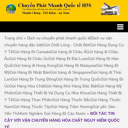
Trang chủ
»
Dịch vụ chuyển phát nhanh quốc tế
Dịch vụ vận
chuyển hàng đặc biệt
Gửi Chất Lỏng - Chất Bột
Gửi Hàng Dụng Cụ
Y Tế
Gửi Hàng Đi Canada
Gửi hàng đi Châu Á
Gửi hàng đi Châu
Âu
Gửi Hàng Đi Châu Úc
Gửi Hàng Đi Đài Loan
Gửi Hàng Đi Hàn
Quốc
Gửi hàng đi Hong Kong
Gửi Hàng Đi Malaysia
Gửi Hàng Đi
Mỹ
Gửi Hàng Đi Nhật Bản
Gửi hàng đi Singapore
Gửi hàng đi Thái
Lan
Gửi Hàng Đi Trung Đông
Gửi Hàng Đi Trung Quốc
Gửi Hàng Đi
Úc
Gửi Hàng Hóa Chất
Gửi Hàng Khó Hàng Đặc Biệt
Gửi Hàng Mỹ
Phẩm
Gửi Hàng Thiết Bị Và Dụng Cụ Nha Khoa
Gửi Hàng Thiết Bị
Y Tế
Gửi Hàng Thực Phẩm
Gửi Hàng Thuốc Bắc
Gửi Hàng Thuốc
Nam
Gửi Hàng Thuốc Tây
Gửi Hàng Trầm Hương
Gửi yến Sào -
Yến Thô
Kinh Nghiệm Gửi Hàng Đi Các Nước
»
ĐỐI TÁC TIN
CẬY VỚI VẬN CHUYỂN HÀNG HÓA CHẤT NGUY HIỂM QUỐC
TẾ