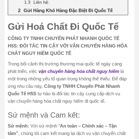
Liên hệ:
Gửi Hàng Khó Hàng Đặc Biệt Đi Quốc Tế
Gửi Hoá Chất Đi Quốc Tế
CÔNG TY TNHH CHUYỂN PHÁT NHANH QUỐC TẾ
H5S: ĐỐI TÁC TIN CẬY VỚI VẬN CHUYỂN HÀNG HÓA
CHẤT NGUY HIỂM QUỐC TẾ
Trong bối cảnh thị trường thương mại quốc tế ngày càng
phát triển, việc
vận chuyển hàng hóa chất nguy hiểm
là
một trong những yếu tố quan trọng không thể thiếu. Để đáp
ứng nhu cầu này,
Công ty TNHH Chuyển Phát Nhanh
Quốc Tế H5S
tự hào là đối tác tin cậy cung cấp dịch vụ
vận chuyển hàng hóa chất nguy hiểm đi quốc tế.
Sứ mệnh và Cam kết:
Sứ mệnh:
Với sứ mệnh “
An toàn – Chính xác – Tận
tâm”
, chúng tôi cam kết mang lại dịch vụ vận chuyển chất