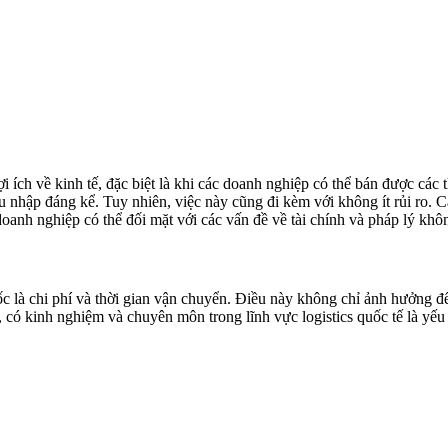
ích về kinh tế, đặc biệt là khi các doanh nghiệp có thể bán được các 
 nhập đáng kể. Tuy nhiên, việc này cũng đi kèm với không ít rủi ro. C
doanh nghiệp có thể đối mặt với các vấn đề về tài chính và pháp lý k
 là chi phí và thời gian vận chuyển. Điều này không chỉ ảnh hưởng đế
, có kinh nghiệm và chuyên môn trong lĩnh vực logistics quốc tế là yế