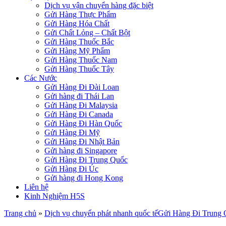
Dịch vụ vận chuyển hàng đặc biệt
Gửi Hàng Thực Phẩm
Gửi Hàng Hóa Chất
Gửi Chất Lỏng – Chất Bột
Gửi Hàng Thuốc Bắc
Gửi Hàng Mỹ Phẩm
Gửi Hàng Thuốc Nam
Gửi Hàng Thuốc Tây
Các Nước
Gửi Hàng Đi Đài Loan
Gửi hàng đi Thái Lan
Gửi Hàng Đi Malaysia
Gửi Hàng Đi Canada
Gửi Hàng Đi Hàn Quốc
Gửi Hàng Đi Mỹ
Gửi Hàng Đi Nhật Bản
Gửi hàng đi Singapore
Gửi Hàng Đi Trung Quốc
Gửi Hàng Đi Úc
Gửi hàng đi Hong Kong
Liên hệ
Kinh Nghiệm H5S
Trang chủ
»
Dịch vụ chuyển phát nhanh quốc tế
Gửi Hàng Đi Trung 