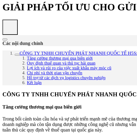
GIẢI PHÁP TỐI ƯU CHO GỬ
Các nội dung chính
CÔNG TY TNHH CHUYỂN PHÁT NHANH QUỐC TẾ H5S: 
Tăng cường thương mại qua biên giới
Quy định thuế quan và thủ tục hải quan
Lợi ích và rủi ro của việc xuất khẩu máy móc cũ
Chi phí và thời gian vận chuyển
Hỗ trợ từ các dịch vụ logistics chuyên nghiệp
Kết luận
CÔNG TY TNHH CHUYỂN PHÁT NHANH QUỐC T
Tăng cường thương mại qua biên giới
Trong bối cảnh toàn cầu hóa và sự phát triển mạnh mẽ của thương mạ
doanh nghiệp mà còn tận dụng được những công nghệ cũ nhưng vẫn hiệ
tuân thủ các quy định về thuế quan tại quốc gia này.