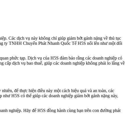
iệp. Các dịch vụ này không chỉ giúp giảm bớt gánh nặng về thủ tục
 Công ty TNHH Chuyển Phát Nhanh Quốc Tế H5S nổi lên như một đối
i quan phức tạp. Dịch vụ của H5S đảm bảo rằng các doanh nghiệp có
g cấp dịch vụ bao thuế, giúp các doanh nghiệp không phải lo lắng về
nhiên, để thực hiện điều này một cách hiệu quả và an toàn, các
iệp như H5S có thể giúp các doanh nghiệp giảm bớt gánh nặng này,
oanh nghiệp. Hãy để H5S đồng hành cùng bạn trên con đường phát