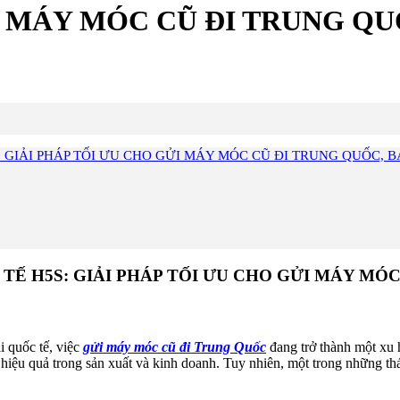
I MÁY MÓC CŨ ĐI TRUNG Q
GIẢI PHÁP TỐI ƯU CHO GỬI MÁY MÓC CŨ ĐI TRUNG QUỐC, 
Ế H5S: GIẢI PHÁP TỐI ƯU CHO GỬI MÁY MÓC
i quốc tế, việc
gửi máy móc cũ đi Trung Quốc
đang trở thành một xu 
u quả trong sản xuất và kinh doanh. Tuy nhiên, một trong những thách