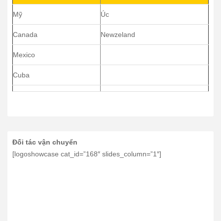
Mỹ
Úc
Canada
Newzeland
Mexico
Cuba
Đối tác vận chuyển
[logoshowcase cat_id=”168″ slides_column=”1″]