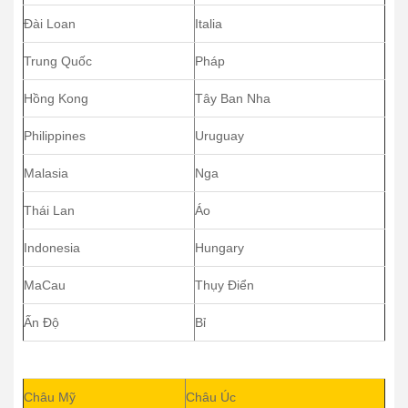
Đài Loan
Italia
Trung Quốc
Pháp
Hồng Kong
Tây Ban Nha
Philippines
Uruguay
Malasia
Nga
Thái Lan
Áo
Indonesia
Hungary
MaCau
Thụy Điển
Ấn Độ
Bỉ
Châu Mỹ
Châu Úc