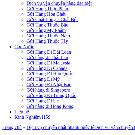
Dịch vụ vận chuyển hàng đặc biệt
Gửi Hàng Thực Phẩm
Gửi Hàng Hóa Chất
Gửi Chất Lỏng – Chất Bột
Gửi Hàng Thuốc Bắc
Gửi Hàng Mỹ Phẩm
Gửi Hàng Thuốc Nam
Gửi Hàng Thuốc Tây
Các Nước
Gửi Hàng Đi Đài Loan
Gửi hàng đi Thái Lan
Gửi Hàng Đi Malaysia
Gửi Hàng Đi Canada
Gửi Hàng Đi Hàn Quốc
Gửi Hàng Đi Mỹ
Gửi Hàng Đi Nhật Bản
Gửi hàng đi Singapore
Gửi Hàng Đi Trung Quốc
Gửi Hàng Đi Úc
Gửi hàng đi Hong Kong
Liên hệ
Kinh Nghiệm H5S
Trang chủ
»
Dịch vụ chuyển phát nhanh quốc tế
Dịch vụ vận chuyển h