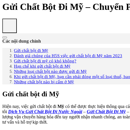
Gửi Chất Bột Đi Mỹ – Chuyển 
Các nội dung chính
Gửi chất bột đi Mỹ
Đánh giá chúng của H5S việc gửi chất bột đi Mỹ năm 2023
Gửi chất bột đi mỹ có khó không?
Hạn chế khi gửi chất bột đi Mỹ
Những loại chất bột nào được gửi đi Mỹ
Khi gửi chất bột đi Mỹ, bạn cần phải đóng một số loại thuế, ba
Những chất bột nào bị cấm ở Mỹ
Gửi chất bột đi Mỹ
Hiện nay, việc gửi chất bột đi
Mỹ
có thể được thực hiện thông qua c
tôi
Dịch Vụ Gửi Chất Bột Đi Nước Ngoài
–
Gửi Chất Bột Đi Mỹ
lượng vận chuyển hàng hóa đến tay người nhận nhanh chóng, an toàn 
tư vấn và hỗ trợ kịp thời.