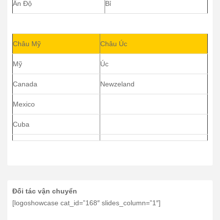
Ấn Độ
Bỉ
Châu Mỹ
Châu Úc
Mỹ
Úc
Canada
Newzeland
Mexico
Cuba
Đối tác vận chuyển
[logoshowcase cat_id=”168″ slides_column=”1″]