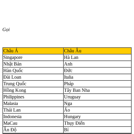
Gọi
Châu Á
Châu Âu
Singapore
Hà Lan
Nhật Bản
Anh
Hàn Quốc
Đức
Đài Loan
Italia
Trung Quốc
Pháp
Hồng Kong
Tây Ban Nha
Philippines
Uruguay
Malasia
Nga
Thái Lan
Áo
Indonesia
Hungary
MaCau
Thụy Điển
Ấn Độ
Bỉ