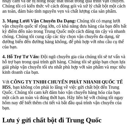
nhạy cảm và dễ bị hỏng hoặc thất thoát trong quá trình vận chuyển.
Chúng tôi có kiến thức về cách đóng gói và xử lý chất bột một cách
an toàn, đảm bảo tính nguyên vẹn và chất lượng của sản phẩm.
3. Mạng Lưới Vận Chuyển Đa Dạng:
Chúng tôi có mạng lưới
vận chuyển quốc tế rộng lớn, có khả năng đưa hàng của bạn đến bất
kỳ điểm đến nào trong Trung Quốc một cách đáng tin cậy và nhanh
chóng. Chúng tôi cung cấp các tùy chọn vận chuyển đa dạng, từ
đường biển đến đường hàng không, để phù hợp với nhu cầu cụ thể
của bạn.
4. Hỗ Trợ Tư Vấn:
Đội ngũ chuyên gia của chúng tôi sẽ tư vấn và
hỗ trợ bạn trong quá trình gửi hàng. Chúng tôi sẽ giúp bạn chọn lựa
giải pháp vận chuyển tối ưu nhất phù hợp với sản phẩm và mục tiêu
kinh doanh của bạn.
Với
CÔNG TY TNHH CHUYỂN PHÁT NHANH QUỐC TẾ
H5S
, bạn không còn phải lo lắng về việc gửi chất bột đến Trung
Quốc. Chúng tôi cam kết đảm bảo vận chuyển hàng hóa của bạn
một cách an toàn và đúng thời hạn. Hãy liên hệ với chúng tôi ngay
hôm nay để biết thêm chi tiết và bắt đầu quá trình vận chuyển của
bạn.
Lưu ý gửi chất bột đi Trung Quốc