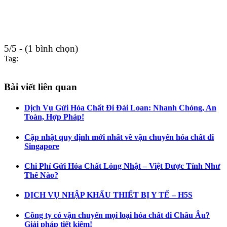
5/5 - (1 bình chọn)
Tag:
Bài viết liên quan
Dịch Vụ Gửi Hóa Chất Đi Đài Loan: Nhanh Chóng, An
Toàn, Hợp Pháp!
Cập nhật quy định mới nhất về vận chuyển hóa chất đi
Singapore
Chi Phí Gửi Hóa Chất Lỏng Nhật – Việt Được Tính Như
Thế Nào?
DỊCH VỤ NHẬP KHẨU THIẾT BỊ Y TẾ – H5S
Công ty có vận chuyển mọi loại hóa chất đi Châu Âu?
Giải pháp tiết kiệm!