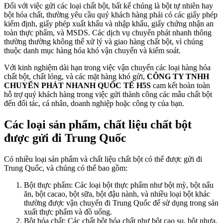
Đối với việc gửi các loại chất bột, bất kể chúng là bột tự nhiên hay
bột hóa chất, thường yêu cầu quý khách hàng phải có các giấy phép
kiểm định, giấy phép xuất khẩu và nhập khẩu, giấy chứng nhận an
toàn thực phẩm, và MSDS. Các dịch vụ chuyển phát nhanh thông
thường thường không thể xử lý và giao hàng chất bột, vì chúng
thuộc danh mục hàng hóa khó vận chuyển và kiểm soát.
Với kinh nghiệm dài hạn trong việc vận chuyển các loại hàng hóa
chất bột, chất lỏng, và các mặt hàng khó gửi,
CÔNG TY TNHH
CHUYỂN PHÁT NHANH QUỐC TẾ H5S
cam kết hoàn toàn
hỗ trợ quý khách hàng trong việc gửi thành công các mẫu chất bột
đến đối tác, cá nhân, doanh nghiệp hoặc công ty của bạn.
Các loại sản phẩm, chất liệu chất bột
được gửi đi Trung Quốc
Có nhiều loại sản phẩm và chất liệu chất bột có thể được gửi đi
Trung Quốc, và chúng có thể bao gồm:
Bột thực phẩm: Các loại bột thực phẩm như bột mỳ, bột nấu
ăn, bột cacao, bột sữa, bột đậu nành, và nhiều loại bột khác
thường được vận chuyển đi Trung Quốc để sử dụng trong sản
xuất thực phẩm và đồ uống.
Bột hóa chất: Các chất bột hóa chất như bột cao su, bột nhựa,