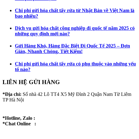
Chi phí gửi hóa chất tẩy rửa từ Nhật Bản về Việt Nam là
bao nhiêu?
Dịch vụ gửi hóa chất công nghiệp đi quốc tế năm 2025 có
những quy định mới nào?
Gửi Hàng Khó, Hàng Đặc Biệt Đi Quốc Tế 2025 – Đơn
Giản, Nhanh Chóng, Tiết Kiệm!
Chi phí gửi hóa chất tẩy rửa có phụ thuộc vào những yếu
tố nào?
LIÊN HỆ GỬI HÀNG
*Địa chỉ:
Số nhà 42 Lô TT4 X5 Mỹ Đình 2 Quận Nam Từ Liêm
TP Hà Nội
*Hotline, Zalo :
*Chat Online :