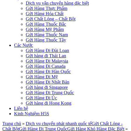
Dịch vụ vận chuyển hàng đặc biệt
Gửi Hàng Thực Phẩm
Gửi Hàng Hóa Chất
Gửi Chất Lỏng – Chất Bột
Gửi Hàng Thuốc Bắc
Gửi Hàng Mỹ Phẩm
Gửi Hàng Thuốc Nam
Gửi Hàng Thuốc Tây
Các Nước
Gửi Hàng Đi Đài Loan
Gửi hàng đi Thái Lan
Gửi Hàng Đi Malaysia
Gửi Hàng Đi Canada
Gửi Hàng Đi Hàn Quốc
Gửi Hàng Đi Mỹ
Gửi Hàng Đi Nhật Bản
Gửi hàng đi Singapore
Gửi Hàng Đi Trung Quốc
Gửi Hàng Đi Úc
Gửi hàng đi Hong Kong
Liên hệ
Kinh Nghiệm H5S
Trang chủ
»
Dịch vụ chuyển phát nhanh quốc tế
Gửi Chất Lỏng -
Chất Bột
Gửi Hàng Đi Trung Quốc
Gửi Hàng Khó Hàng Đặc Biệt
»