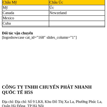
Châu Mỹ
Châu Úc
Mỹ
Úc
Canada
Newzeland
Mexico
Cuba
Đối tác vận chuyển
[logoshowcase cat_id=”168″ slides_column=”1″]
CÔNG TY TNHH CHUYỂN PHÁT NHANH
QUỐC TẾ H5S
Địa chỉ: Địa chỉ: Số 9 LK8, Khu Đô Thị Xa La, Phường Phúc La,
Quận Hà Đông, TP Hà Nội