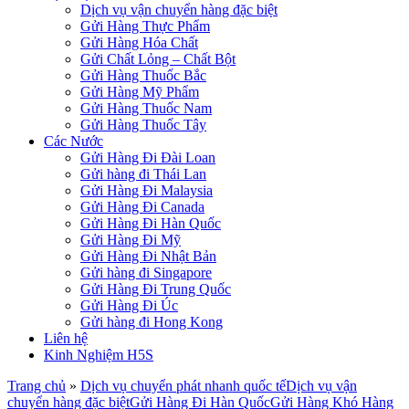
Dịch vụ vận chuyển hàng đặc biệt
Gửi Hàng Thực Phẩm
Gửi Hàng Hóa Chất
Gửi Chất Lỏng – Chất Bột
Gửi Hàng Thuốc Bắc
Gửi Hàng Mỹ Phẩm
Gửi Hàng Thuốc Nam
Gửi Hàng Thuốc Tây
Các Nước
Gửi Hàng Đi Đài Loan
Gửi hàng đi Thái Lan
Gửi Hàng Đi Malaysia
Gửi Hàng Đi Canada
Gửi Hàng Đi Hàn Quốc
Gửi Hàng Đi Mỹ
Gửi Hàng Đi Nhật Bản
Gửi hàng đi Singapore
Gửi Hàng Đi Trung Quốc
Gửi Hàng Đi Úc
Gửi hàng đi Hong Kong
Liên hệ
Kinh Nghiệm H5S
Trang chủ
»
Dịch vụ chuyển phát nhanh quốc tế
Dịch vụ vận
chuyển hàng đặc biệt
Gửi Hàng Đi Hàn Quốc
Gửi Hàng Khó Hàng