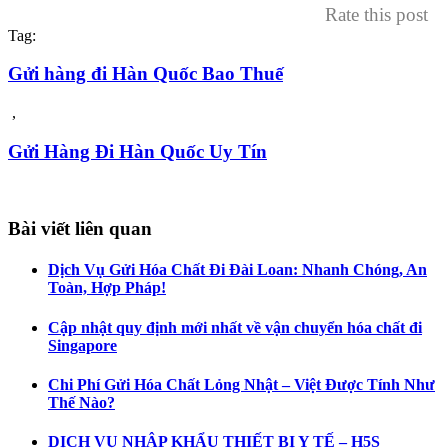
Rate this post
Tag:
Gửi hàng đi Hàn Quốc Bao Thuế
,
Gửi Hàng Đi Hàn Quốc Uy Tín
Bài viết liên quan
Dịch Vụ Gửi Hóa Chất Đi Đài Loan: Nhanh Chóng, An
Toàn, Hợp Pháp!
Cập nhật quy định mới nhất về vận chuyển hóa chất đi
Singapore
Chi Phí Gửi Hóa Chất Lỏng Nhật – Việt Được Tính Như
Thế Nào?
DỊCH VỤ NHẬP KHẨU THIẾT BỊ Y TẾ – H5S