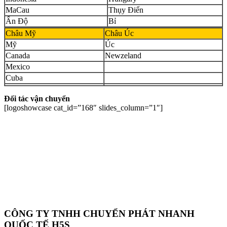
MaCau
Thụy Điển
Ấn Độ
Bỉ
Châu Mỹ
Châu Úc
Mỹ
Úc
Canada
Newzeland
Mexico
Cuba
Đối tác vận chuyển
[logoshowcase cat_id=”168″ slides_column=”1″]
CÔNG TY TNHH CHUYỂN PHÁT NHANH
QUỐC TẾ H5S