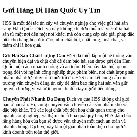
Gửi Hàng Đi Hàn Quốc Uy Tín
H5S là một đối tác tin cậy và chuyên nghiệp cho việc gửi hải sản
sang Hàn Quốc. Dịch vụ này không chỉ đơn thuần là việc đưa hải
sản từ một nơi đến một nơi khác, mà còn cung cấp các giải pháp đặc
biệt cho hàng hóa độc đáo, như chất bột, chất lỏng, hoá chất, và
thậm chí là hoa quả.
Gửi Hải Sản Chất Lượng Cao
H5S đã thiết lập một hệ thống vận
chuyển hiện đại và chặt chẽ để đảm bảo hải sản được gửi đến Hàn
Quốc một cách nhanh chóng và an toàn. Điều này đặc biệt quan
trọng đối với ngành công nghiệp thực phẩm biển, nơi chất lượng sản
phẩm phải được duy trì ở mức tối đa. H5S cam kết cung cấp môi
trường vận chuyển đáng tin cậy để đảm bảo rằng hải sản vẫn giữ
nguyên hương vị và tươi ngon khi đến tay người tiêu dùng.
Chuyển Phát Nhanh Đa Dạng
Dịch vụ của H5S không chỉ giới
hạn ở hải sản. Họ cũng chuyên vận chuyển các sản phẩm khó và
đặc biệt khác. Từ các loại chất bột đến hoá chất quan trọng cho
ngành công nghiệp, và thậm chí là hoa quả quý báu, H5S đảm bảo
rằng hàng hóa của bạn sẽ được vận chuyển một cách an toàn và
nhanh chóng. Dịch vụ này là một giải pháp toàn diện cho người
kinh doanh trên toàn thế giới.