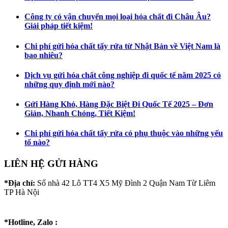
Công ty có vận chuyển mọi loại hóa chất đi Châu Âu?
Giải pháp tiết kiệm!
Chi phí gửi hóa chất tẩy rửa từ Nhật Bản về Việt Nam là
bao nhiêu?
Dịch vụ gửi hóa chất công nghiệp đi quốc tế năm 2025 có
những quy định mới nào?
Gửi Hàng Khó, Hàng Đặc Biệt Đi Quốc Tế 2025 – Đơn
Giản, Nhanh Chóng, Tiết Kiệm!
Chi phí gửi hóa chất tẩy rửa có phụ thuộc vào những yếu
tố nào?
LIÊN HỆ GỬI HÀNG
*Địa chỉ:
Số nhà 42 Lô TT4 X5 Mỹ Đình 2 Quận Nam Từ Liêm
TP Hà Nội
*Hotline, Zalo :