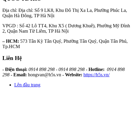
Địa chỉ: Địa chỉ: Số 9 LK8, Khu Đô Thị Xa La, Phường Phúc La,
Quận Hà Đông, TP Hà Nội
VPGD : Số 42 Lô TT4, Khu X5 ( Dương Khuê), Phường Mỹ Đình
2, Quận Nam Từ Liêm, TP Hà Nội
– HCM:
573 Tân Kỳ Tân Quý, Phường Tân Quý, Quận Tân Phú,
Tp.HCM
Liên Hệ
- Điện thoại:
0914 898 298 - 0914 898 298
- Hotline:
0914 898
298
- Email:
hongvan@h5s.vn
- Website:
https://h5s.vn/
Lên đầu trang