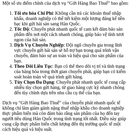
Một số ưu điểm chính của dịch vụ “Gửi Hàng Bao Thuế” bao gồm:
Tối ưu hóa Chi Phí
: Không cần trả các khoản thuế nhập
khẩu, doanh nghiệp có thể tiết kiệm một lượng đáng kể tiền
bạc khi gửi hải sản sang Hàn Quốc.
Tốc Độ
: Chuyển phát nhanh quốc tế cam kết đảm bảo sản
phẩm đến nơi một cách nhanh chóng, giúp bảo vệ tính tươi
ngon của hải sản.
Dịch Vụ Chuyên Nghiệp
: Đội ngũ chuyên gia trong lĩnh
vực chuyển gửi hải sản sẽ hỗ trợ bạn trong quá trình vận
chuyển, đảm bảo sự an toàn và hiệu quả cho sản phẩm của
bạn.
Theo Dõi Liên Tục
: Bạn có thể theo dõi vị trí và tình trạng
của hàng hóa trong thời gian chuyển phát, giúp bạn có kiểm
soát hoàn toàn về quá trình gửi hàng.
Tùy Chọn Đa Dạng
: Chuyển phát nhanh quốc tế cung cấp
nhiều tùy chọn gửi hàng, từ giao hàng cực kỳ nhanh chóng
đến tùy chỉnh dựa trên nhu cầu cụ thể của bạn.
Dịch vụ “Gửi Hàng Bao Thuế” của chuyển phát nhanh quốc tế
không chỉ làm giảm gánh nặng thuế nhập khẩu cho doanh nghiệp
thực phẩm biển mà còn đảm bảo rằng sản phẩm của họ đến tay
người tiêu dùng Hàn Quốc trong tình trạng tốt nhất. Điều này giúp
cung cấp thực phẩm biển chất lượng đến thị trường quốc tế một
cách hiệu quả và hiệu suất.