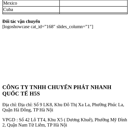
Mexico
Cuba
Đối tác vận chuyển
[logoshowcase cat_id=”168″ slides_column=”1″]
CÔNG TY TNHH CHUYỂN PHÁT NHANH
QUỐC TẾ H5S
Địa chỉ: Địa chỉ: Số 9 LK8, Khu Đô Thị Xa La, Phường Phúc La,
Quận Hà Đông, TP Hà Nội
VPGD : Số 42 Lô TT4, Khu X5 ( Dương Khuê), Phường Mỹ Đình
2, Quận Nam Từ Liêm, TP Hà Nội