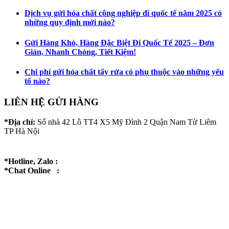
Dịch vụ gửi hóa chất công nghiệp đi quốc tế năm 2025 có
những quy định mới nào?
Gửi Hàng Khó, Hàng Đặc Biệt Đi Quốc Tế 2025 – Đơn
Giản, Nhanh Chóng, Tiết Kiệm!
Chi phí gửi hóa chất tẩy rửa có phụ thuộc vào những yếu
tố nào?
LIÊN HỆ GỬI HÀNG
*Địa chỉ:
Số nhà 42 Lô TT4 X5 Mỹ Đình 2 Quận Nam Từ Liêm
TP Hà Nội
*Hotline, Zalo :
*Chat Online :