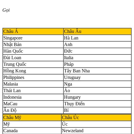
Gọi
Châu Á
Châu Âu
Singapore
Hà Lan
Nhật Bản
Anh
Hàn Quốc
Đức
Đài Loan
Italia
Trung Quốc
Pháp
Hồng Kong
Tây Ban Nha
Philippines
Uruguay
Malasia
Nga
Thái Lan
Áo
Indonesia
Hungary
MaCau
Thụy Điển
Ấn Độ
Bỉ
Châu Mỹ
Châu Úc
Mỹ
Úc
Canada
Newzeland