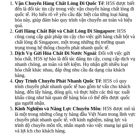
Vận Chuyển Hàng Chất Lỏng Đi Quốc Tế
: H5S được biết
đến là đối tác tin cậy trong việc vận chuyển hàng chất lỏng đi
quốc tế. Họ hiểu rõ về yêu cầu đặc biệt của từng loại hàng
hóa này, giúp đảm bảo quy trình vận chuyển an toàn và hiệu
quả​​.
Gửi Hàng Chất Bột và Chất Lỏng Đi Singapore
: H5S
cũng cung cấp giải pháp tin cậy cho việc gửi hàng chất bột và
chất lỏng đi Singapore, một trong những thị trường quan
trọng trong hệ thống chuyển phát nhanh quốc tế​​.
Dịch Vụ Gửi Hóa Chất Đi Nước Ngoài
: Đối với việc gửi
hóa chất, H5S tự hào là đối tác đáng tin cậy, cung cấp dịch vụ
nhanh chóng, an toàn và tiết kiệm. Họ nhận gửi nhiều loại
hóa chất khác nhau, đáp ứng nhu cầu đa dạng của khách
hàng​​.
Quy Trình Chuyển Phát Nhanh Quốc Tế
: H5S có quy
trình chuyển phát nhanh quốc tế bao gồm tư vấn cho khách
hàng, đến lấy hàng, đóng gói, và thực hiện các thủ tục xuất
khẩu cũng như hải quan để hàng hóa có thể đến được quốc
gia người nhận​​.
Kinh Nghiệm và Năng Lực Chuyên Môn
: H5S được mô tả
là một trong những công ty hàng đầu Việt Nam trong lĩnh vực
chuyển phát nhanh quốc tế, với kinh nghiệm, năng lực và
trình độ chuyên môn tốt, nhấn mạnh vào việc mang lại giá trị
và lợi ích cho khách hàng​​.