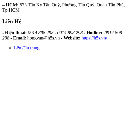
– HCM:
573 Tân Kỳ Tân Quý, Phường Tân Quý, Quận Tân Phú,
Tp.HCM
Liên Hệ
- Điện thoại:
0914 898 298 - 0914 898 298
- Hotline:
0914 898
298
- Email:
hongvan@h5s.vn
- Website:
https://h5s.vn/
Lên đầu trang