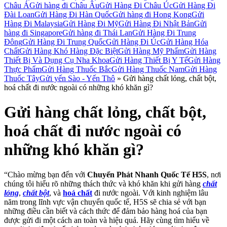
Châu Á
Gửi hàng đi Châu Âu
Gửi Hàng Đi Châu Úc
Gửi Hàng Đi
Đài Loan
Gửi Hàng Đi Hàn Quốc
Gửi hàng đi Hong Kong
Gửi
Hàng Đi Malaysia
Gửi Hàng Đi Mỹ
Gửi Hàng Đi Nhật Bản
Gửi
hàng đi Singapore
Gửi hàng đi Thái Lan
Gửi Hàng Đi Trung
Đông
Gửi Hàng Đi Trung Quốc
Gửi Hàng Đi Úc
Gửi Hàng Hóa
Chất
Gửi Hàng Khó Hàng Đặc Biệt
Gửi Hàng Mỹ Phẩm
Gửi Hàng
Thiết Bị Và Dụng Cụ Nha Khoa
Gửi Hàng Thiết Bị Y Tế
Gửi Hàng
Thực Phẩm
Gửi Hàng Thuốc Bắc
Gửi Hàng Thuốc Nam
Gửi Hàng
Thuốc Tây
Gửi yến Sào - Yến Thô
»
Gửi hàng chất lỏng, chất bột,
hoá chất đi nước ngoài có những khó khăn gì?
Gửi hàng chất lỏng, chất bột,
hoá chất đi nước ngoài có
những khó khăn gì?
“Chào mừng bạn đến với
Chuyển Phát Nhanh Quốc Tế H5S
, nơi
chúng tôi hiểu rõ những thách thức và khó khăn khi gửi hàng
chất
lỏng
,
chất bột
, và
hoá chất
đi nước ngoài. Với kinh nghiệm lâu
năm trong lĩnh vực vận chuyển quốc tế, H5S sẽ chia sẻ với bạn
những điều cần biết và cách thức để đảm bảo hàng hoá của bạn
được gửi đi một cách an toàn và hiệu quả. Hãy cùng tìm hiểu về