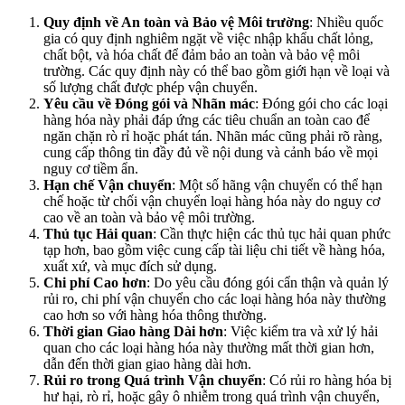
Quy định về An toàn và Bảo vệ Môi trường
: Nhiều quốc
gia có quy định nghiêm ngặt về việc nhập khẩu chất lỏng,
chất bột, và hóa chất để đảm bảo an toàn và bảo vệ môi
trường. Các quy định này có thể bao gồm giới hạn về loại và
số lượng chất được phép vận chuyển.
Yêu cầu về Đóng gói và Nhãn mác
: Đóng gói cho các loại
hàng hóa này phải đáp ứng các tiêu chuẩn an toàn cao để
ngăn chặn rò rỉ hoặc phát tán. Nhãn mác cũng phải rõ ràng,
cung cấp thông tin đầy đủ về nội dung và cảnh báo về mọi
nguy cơ tiềm ẩn.
Hạn chế Vận chuyển
: Một số hãng vận chuyển có thể hạn
chế hoặc từ chối vận chuyển loại hàng hóa này do nguy cơ
cao về an toàn và bảo vệ môi trường.
Thủ tục Hải quan
: Cần thực hiện các thủ tục hải quan phức
tạp hơn, bao gồm việc cung cấp tài liệu chi tiết về hàng hóa,
xuất xứ, và mục đích sử dụng.
Chi phí Cao hơn
: Do yêu cầu đóng gói cẩn thận và quản lý
rủi ro, chi phí vận chuyển cho các loại hàng hóa này thường
cao hơn so với hàng hóa thông thường.
Thời gian Giao hàng Dài hơn
: Việc kiểm tra và xử lý hải
quan cho các loại hàng hóa này thường mất thời gian hơn,
dẫn đến thời gian giao hàng dài hơn.
Rủi ro trong Quá trình Vận chuyển
: Có rủi ro hàng hóa bị
hư hại, rò rỉ, hoặc gây ô nhiễm trong quá trình vận chuyển,