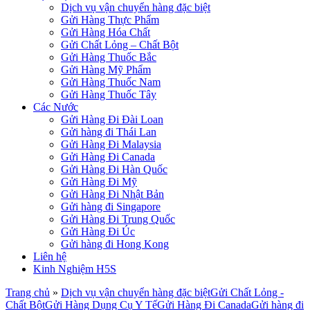
Dịch vụ vận chuyển hàng đặc biệt
Gửi Hàng Thực Phẩm
Gửi Hàng Hóa Chất
Gửi Chất Lỏng – Chất Bột
Gửi Hàng Thuốc Bắc
Gửi Hàng Mỹ Phẩm
Gửi Hàng Thuốc Nam
Gửi Hàng Thuốc Tây
Các Nước
Gửi Hàng Đi Đài Loan
Gửi hàng đi Thái Lan
Gửi Hàng Đi Malaysia
Gửi Hàng Đi Canada
Gửi Hàng Đi Hàn Quốc
Gửi Hàng Đi Mỹ
Gửi Hàng Đi Nhật Bản
Gửi hàng đi Singapore
Gửi Hàng Đi Trung Quốc
Gửi Hàng Đi Úc
Gửi hàng đi Hong Kong
Liên hệ
Kinh Nghiệm H5S
Trang chủ
»
Dịch vụ vận chuyển hàng đặc biệt
Gửi Chất Lỏng -
Chất Bột
Gửi Hàng Dụng Cụ Y Tế
Gửi Hàng Đi Canada
Gửi hàng đi