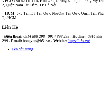
VPGD : Số 42 Lô TT4, Khu X5 ( Dương Khuê), Phường Mỹ Đình
2, Quận Nam Từ Liêm, TP Hà Nội
– HCM:
573 Tân Kỳ Tân Quý, Phường Tân Quý, Quận Tân Phú,
Tp.HCM
Liên Hệ
- Điện thoại:
0914 898 298 - 0914 898 298
- Hotline:
0914 898
298
- Email:
hongvan@h5s.vn
- Website:
https://h5s.vn/
Lên đầu trang