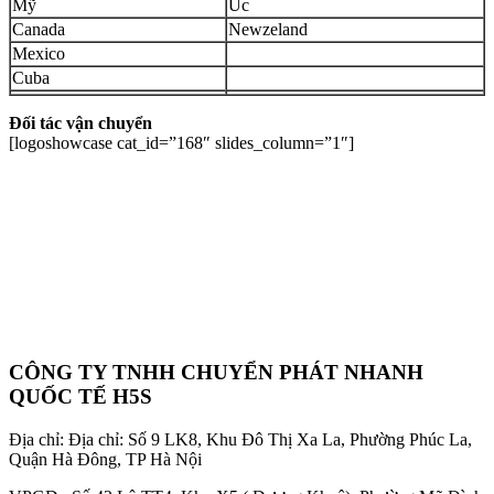
Mỹ
Úc
Canada
Newzeland
Mexico
Cuba
Đối tác vận chuyển
[logoshowcase cat_id=”168″ slides_column=”1″]
CÔNG TY TNHH CHUYỂN PHÁT NHANH
QUỐC TẾ H5S
Địa chỉ: Địa chỉ: Số 9 LK8, Khu Đô Thị Xa La, Phường Phúc La,
Quận Hà Đông, TP Hà Nội