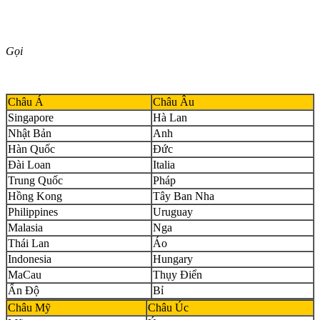
Gọi
Châu Á
Châu Âu
Singapore
Hà Lan
Nhật Bản
Anh
Hàn Quốc
Đức
Đài Loan
Italia
Trung Quốc
Pháp
Hồng Kong
Tây Ban Nha
Philippines
Uruguay
Malasia
Nga
Thái Lan
Áo
Indonesia
Hungary
MaCau
Thụy Điển
Ấn Độ
Bỉ
Châu Mỹ
Châu Úc