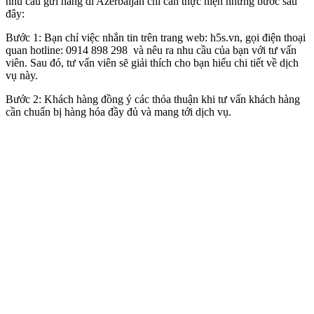
nhu cầu gửi hàng đi Azerbaijan chỉ cần thực hiện những bước sau
đây:
Bước 1: Bạn chỉ việc nhắn tin trên trang web: h5s.vn, gọi điện thoại
quan hotline: 0914 898 298 và nêu ra nhu cầu của bạn với tư vấn
viên. Sau đó, tư vấn viên sẽ giải thích cho bạn hiểu chi tiết về dịch
vụ này.
Bước 2: Khách hàng đồng ý các thỏa thuận khi tư vấn khách hàng
cần chuẩn bị hàng hóa đầy đủ và mang tới dịch vụ.