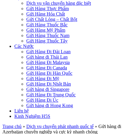
Dịch vụ vận chuyển hàng đặc biệt
Gửi Hàng Thực Phẩm
Gửi Hàng Hóa Chất
Gửi Chất Lỏng – Chất Bột
Gửi Hàng Thuốc Bắc
Gửi Hàng Mỹ Phẩm
Gửi Hàng Thuốc Nam
Gửi Hàng Thuốc Tây
Các Nước
Gửi Hàng Đi Đài Loan
Gửi hàng đi Thái Lan
Gửi Hàng Đi Malaysia
Gửi Hàng Đi Canada
Gửi Hàng Đi Hàn Quốc
Gửi Hàng Đi Mỹ
Gửi Hàng Đi Nhật Bản
Gửi hàng đi Singapore
Gửi Hàng Đi Trung Quốc
Gửi Hàng Đi Úc
Gửi hàng đi Hong Kong
Liên hệ
Kinh Nghiệm H5S
Trang chủ
»
Dịch vụ chuyển phát nhanh quốc tế
»
Gửi hàng đi
Azerbaijan chuyên nghiệp và cực kỳ nhanh chóng