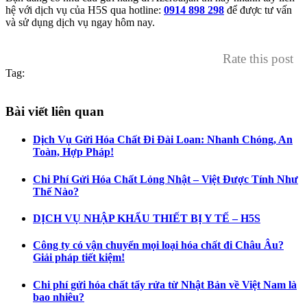
hệ với dịch vụ của H5S qua hotline:
0914 898 298
để được tư vấn
và sử dụng dịch vụ ngay hôm nay.
Rate this post
Tag:
Bài viết liên quan
Dịch Vụ Gửi Hóa Chất Đi Đài Loan: Nhanh Chóng, An
Toàn, Hợp Pháp!
Chi Phí Gửi Hóa Chất Lỏng Nhật – Việt Được Tính Như
Thế Nào?
DỊCH VỤ NHẬP KHẨU THIẾT BỊ Y TẾ – H5S
Công ty có vận chuyển mọi loại hóa chất đi Châu Âu?
Giải pháp tiết kiệm!
Chi phí gửi hóa chất tẩy rửa từ Nhật Bản về Việt Nam là
bao nhiêu?