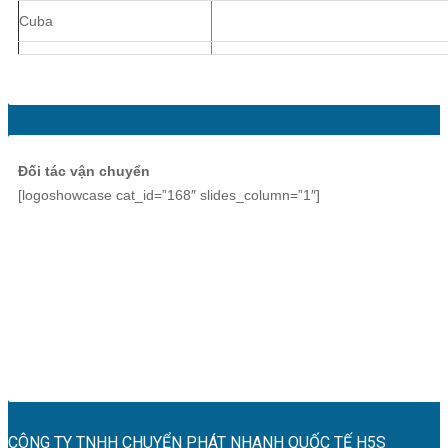
Cuba
Đối tác vận chuyển
[logoshowcase cat_id=”168″ slides_column=”1″]
CÔNG TY TNHH CHUYỂN PHÁT NHANH QUỐC TẾ H5S