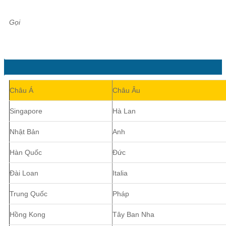
Gọi
Châu Á
Châu Âu
Singapore
Hà Lan
Nhật Bản
Anh
Hàn Quốc
Đức
Đài Loan
Italia
Trung Quốc
Pháp
Hồng Kong
Tây Ban Nha