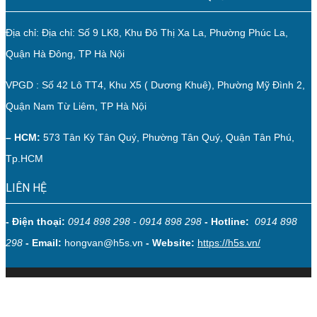
Địa chỉ: Địa chỉ: Số 9 LK8, Khu Đô Thị Xa La, Phường Phúc La,
Quận Hà Đông, TP Hà Nội
VPGD : Số 42 Lô TT4, Khu X5 ( Dương Khuê), Phường Mỹ Đình 2,
Quận Nam Từ Liêm, TP Hà Nội
– HCM:
573 Tân Kỳ Tân Quý, Phường Tân Quý, Quận Tân Phú,
Tp.HCM
LIÊN HỆ
- Điện thoại:
0914 898 298 - 0914 898 298
- Hotline:
0914 898
298
- Email:
hongvan@h5s.vn
- Website:
https://h5s.vn/