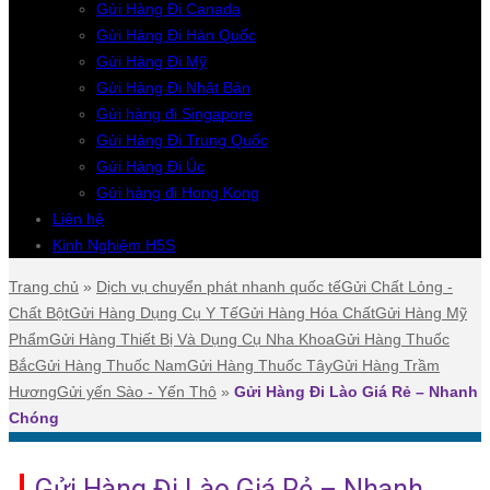
Gửi Hàng Đi Canada
Gửi Hàng Đi Hàn Quốc
Gửi Hàng Đi Mỹ
Gửi Hàng Đi Nhật Bản
Gửi hàng đi Singapore
Gửi Hàng Đi Trung Quốc
Gửi Hàng Đi Úc
Gửi hàng đi Hong Kong
Liên hệ
Kinh Nghiệm H5S
Trang chủ
»
Dịch vụ chuyển phát nhanh quốc tế
Gửi Chất Lỏng -
Chất Bột
Gửi Hàng Dụng Cụ Y Tế
Gửi Hàng Hóa Chất
Gửi Hàng Mỹ
Phẩm
Gửi Hàng Thiết Bị Và Dụng Cụ Nha Khoa
Gửi Hàng Thuốc
Bắc
Gửi Hàng Thuốc Nam
Gửi Hàng Thuốc Tây
Gửi Hàng Trầm
Hương
Gửi yến Sào - Yến Thô
»
Gửi Hàng Đi Lào Giá Rẻ – Nhanh
Chóng
Gửi Hàng Đi Lào Giá Rẻ – Nhanh