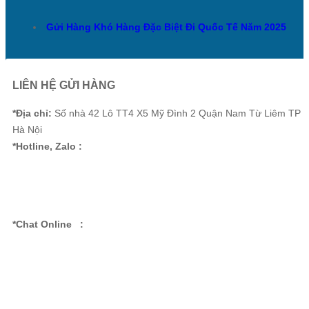
Gửi Hàng Khó Hàng Đặc Biệt Đi Quốc Tế Năm 2025
LIÊN HỆ GỬI HÀNG
*Địa chỉ:
Số nhà 42 Lô TT4 X5 Mỹ Đình 2 Quận Nam Từ Liêm TP
Hà Nội
*Hotline, Zalo :
*Chat Online :