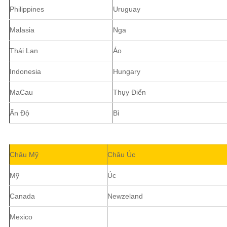
Philippines
Uruguay
Malasia
Nga
Thái Lan
Áo
Indonesia
Hungary
MaCau
Thụy Điển
Ấn Độ
Bỉ
Châu Mỹ
Châu Úc
Mỹ
Úc
Canada
Newzeland
Mexico