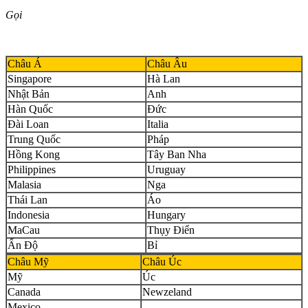
Gọi
Châu Á
Châu Âu
Singapore
Hà Lan
Nhật Bản
Anh
Hàn Quốc
Đức
Đài Loan
Italia
Trung Quốc
Pháp
Hồng Kong
Tây Ban Nha
Philippines
Uruguay
Malasia
Nga
Thái Lan
Áo
Indonesia
Hungary
MaCau
Thụy Điển
Ấn Độ
Bỉ
Châu Mỹ
Châu Úc
Mỹ
Úc
Canada
Newzeland
Mexico