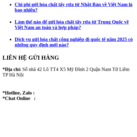
Chi phí gửi hóa chất tẩy rửa từ Nhật Bản về Việt Nam là
bao nhiêu?
Làm thế nào để gửi hóa chất tẩy rửa từ Trung Quốc về
Việt Nam an toàn và hợp pháp?
Dịch vụ gửi hóa chất công nghiệp đi quốc tế năm 2025 có
những quy định mới nào?
LIÊN HỆ GỬI HÀNG
*Địa chỉ:
Số nhà 42 Lô TT4 X5 Mỹ Đình 2 Quận Nam Từ Liêm
TP Hà Nội
*Hotline, Zalo :
*Chat Online :