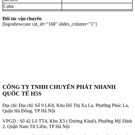
Cuba
Đối tác vận chuyển
[logoshowcase cat_id=”168″ slides_column=”1″]
CÔNG TY TNHH CHUYỂN PHÁT NHANH
QUỐC TẾ H5S
Địa chỉ: Địa chỉ: Số 9 LK8, Khu Đô Thị Xa La, Phường Phúc La,
Quận Hà Đông, TP Hà Nội
VPGD : Số 42 Lô TT4, Khu X5 ( Dương Khuê), Phường Mỹ Đình
2, Quận Nam Từ Liêm, TP Hà Nội