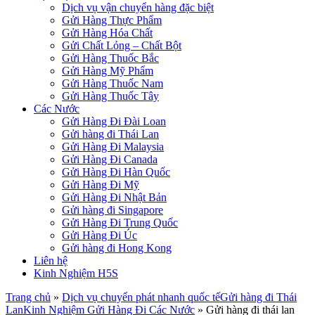
Dịch vụ vận chuyển hàng đặc biệt
Gửi Hàng Thực Phẩm
Gửi Hàng Hóa Chất
Gửi Chất Lỏng – Chất Bột
Gửi Hàng Thuốc Bắc
Gửi Hàng Mỹ Phẩm
Gửi Hàng Thuốc Nam
Gửi Hàng Thuốc Tây
Các Nước
Gửi Hàng Đi Đài Loan
Gửi hàng đi Thái Lan
Gửi Hàng Đi Malaysia
Gửi Hàng Đi Canada
Gửi Hàng Đi Hàn Quốc
Gửi Hàng Đi Mỹ
Gửi Hàng Đi Nhật Bản
Gửi hàng đi Singapore
Gửi Hàng Đi Trung Quốc
Gửi Hàng Đi Úc
Gửi hàng đi Hong Kong
Liên hệ
Kinh Nghiệm H5S
Trang chủ
»
Dịch vụ chuyển phát nhanh quốc tế
Gửi hàng đi Thái
Lan
Kinh Nghiệm Gửi Hàng Đi Các Nước
»
Gửi hàng đi thái lan