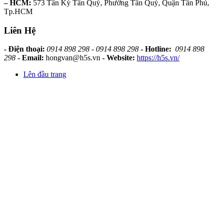
– HCM:
573 Tân Kỳ Tân Quý, Phường Tân Quý, Quận Tân Phú,
Tp.HCM
Liên Hệ
- Điện thoại:
0914 898 298 - 0914 898 298
- Hotline:
0914 898
298
- Email:
hongvan@h5s.vn
- Website:
https://h5s.vn/
Lên đầu trang