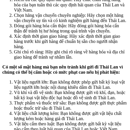
hóa của bạn tuân thủ các quy định hải quan của Thái Lan và
Việt Nam.
Chọn hãng vận chuyển chuyên nghiệp: Hãy chọn một hãng
vận chuyển uy tín và có kinh nghiệm gửi hàng đến Thái Lan.
Đóng gói hàng hóa cẩn thận: Hãy đóng gói hàng hóa cẩn
thận để tránh bị hư hỏng trong quá trình vận chuyển.
Xác định thời gian giao hàng: Hãy xác định thời gian giao
hàng trước khi gửi hàng để chuẩn bị sẵn cho người nhận
hàng.
Ghi chú rõ ràng: Hãy ghi chú rõ ràng về hàng hóa và địa chỉ
giao hàng để tránh sự nhầm lẫn.
Có một số mặt hàng mà bạn nên tránh khi gửi đi Thái Lan vì
chúng có thể bị cấm hoặc có mức phạt cao nếu bị phát hiện:
Vật liệu người lớn: Bạn không được phép gửi bất kỳ loại vật
liệu người lớn hoặc nội dung khiêu dâm đi Thái Lan.
Vũ khí và đồ vệ sinh: Bạn không được gửi vũ khí, đạn, hoặc
bất kỳ loại vật liệu độc hại hoặc đồ vệ sinh đi Thái Lan.
Thực phẩm và thuốc trừ sâu: Bạn không được gửi thực phẩm
hoặc thuốc trừ sâu đi Thái Lan.
Vật liệu chất lượng kém: Bạn không được gửi vật liệu chất
lượng kém hoặc hàng giả đi Thái Lan.
Vật liệu cấm theo luật: Bạn không được gửi bất kỳ vật liệu
nào cấm theo luật hải quan của Thái Lan hoặc Việt Nam.