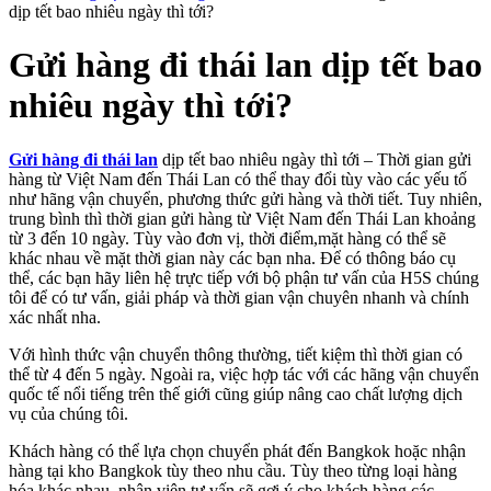
dịp tết bao nhiêu ngày thì tới?
Gửi hàng đi thái lan dịp tết bao
nhiêu ngày thì tới?
Gửi hàng đi thái lan
dịp tết bao nhiêu ngày thì tới – Thời gian gửi
hàng từ Việt Nam đến Thái Lan có thể thay đổi tùy vào các yếu tố
như hãng vận chuyển, phương thức gửi hàng và thời tiết. Tuy nhiên,
trung bình thì thời gian gửi hàng từ Việt Nam đến Thái Lan khoảng
từ 3 đến 10 ngày. Tùy vào đơn vị, thời điểm,mặt hàng có thể sẽ
khác nhau về mặt thời gian này các bạn nha. Để có thông báo cụ
thể, các bạn hãy liên hệ trực tiếp với bộ phận tư vấn của H5S chúng
tôi để có tư vấn, giải pháp và thời gian vận chuyên nhanh và chính
xác nhất nha.
Với hình thức vận chuyển thông thường, tiết kiệm thì thời gian có
thể từ 4 đến 5 ngày. Ngoài ra, việc hợp tác với các hãng vận chuyển
quốc tế nổi tiếng trên thế giới cũng giúp nâng cao chất lượng dịch
vụ của chúng tôi.
Khách hàng có thể lựa chọn chuyển phát đến Bangkok hoặc nhận
hàng tại kho Bangkok tùy theo nhu cầu. Tùy theo từng loại hàng
hóa khác nhau, nhân viên tư vấn sẽ gợi ý cho khách hàng các