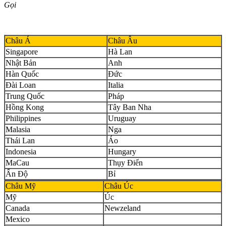
Gọi
Châu Á
Châu Âu
Singapore
Hà Lan
Nhật Bản
Anh
Hàn Quốc
Đức
Đài Loan
Italia
Trung Quốc
Pháp
Hồng Kong
Tây Ban Nha
Philippines
Uruguay
Malasia
Nga
Thái Lan
Áo
Indonesia
Hungary
MaCau
Thụy Điển
Ấn Độ
Bỉ
Châu Mỹ
Châu Úc
Mỹ
Úc
Canada
Newzeland
Mexico