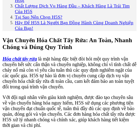
Hoạt
Chất Lượng Dịch Vụ Hàng Đầu – Khách Hàng Là Trái Tim
Của H5S
Tại Sao Nên Chọn H5S?
Hãy Để H5S Là Người Bạn Đồng Hành Cùng Doanh Nghiệp
Của Bạn!
Vận Chuyển Hóa Chất Tẩy Rửa: An Toàn, Nhanh
Chóng và Đúng Quy Trình
Hóa chất tẩy rửa
là mặt hàng đặc biệt đòi hỏi một quy trình vận
chuyển hết sức cẩn thận và chuyên nghiệp, không chỉ vì tính chất dễ
cháy nổ mà còn vì yêu cầu tuân thủ các quy định nghiêm ngặt của
các quốc gia. H5S tự hào là đơn vị chuyên cung cấp dịch vụ vận
chuyển hóa chất tẩy rửa đi toàn cầu, cam kết đảm bảo an toàn tuyệt
đối trong quá trình vận chuyển.
Với đội ngũ nhân viên giàu kinh nghiệm, được đào tạo chuyên sâu
về vận chuyển hàng hóa nguy hiểm, H5S sử dụng các phương tiện
vận chuyển đạt chuẩn quốc tế, tuân thủ đầy đủ các quy định về bảo
quản, đóng gói và vận chuyển. Các đơn hàng hóa chất tẩy rửa được
H5S xử lý nhanh chóng và chính xác, giúp khách hàng tiết kiệm
thời gian và chi phí.