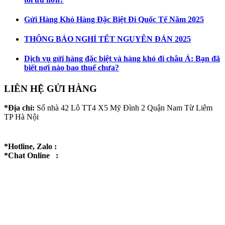
Gửi Hàng Khó Hàng Đặc Biệt Đi Quốc Tế Năm 2025
THÔNG BÁO NGHỈ TẾT NGUYÊN ĐÁN 2025
Dịch vụ gửi hàng đặc biệt và hàng khó đi châu Á: Bạn đã
biết nơi nào bao thuế chưa?
LIÊN HỆ GỬI HÀNG
*Địa chỉ:
Số nhà 42 Lô TT4 X5 Mỹ Đình 2 Quận Nam Từ Liêm
TP Hà Nội
*Hotline, Zalo :
*Chat Online :