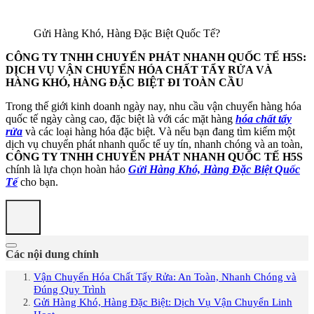
Gửi Hàng Khó, Hàng Đặc Biệt Quốc Tế?
CÔNG TY TNHH CHUYỂN PHÁT NHANH QUỐC TẾ H5S:
DỊCH VỤ VẬN CHUYỂN HÓA CHẤT TẨY RỬA VÀ
HÀNG KHÓ, HÀNG ĐẶC BIỆT ĐI TOÀN CẦU
Trong thế giới kinh doanh ngày nay, nhu cầu vận chuyển hàng hóa
quốc tế ngày càng cao, đặc biệt là với các mặt hàng
hóa chất tẩy
rửa
và các loại hàng hóa đặc biệt. Và nếu bạn đang tìm kiếm một
dịch vụ chuyển phát nhanh quốc tế uy tín, nhanh chóng và an toàn,
CÔNG TY TNHH CHUYỂN PHÁT NHANH QUỐC TẾ H5S
chính là lựa chọn hoàn hảo
Gửi Hàng Khó, Hàng Đặc Biệt Quốc
Tế
cho bạn.
Các nội dung chính
Vận Chuyển Hóa Chất Tẩy Rửa: An Toàn, Nhanh Chóng và
Đúng Quy Trình
Gửi Hàng Khó, Hàng Đặc Biệt: Dịch Vụ Vận Chuyển Linh