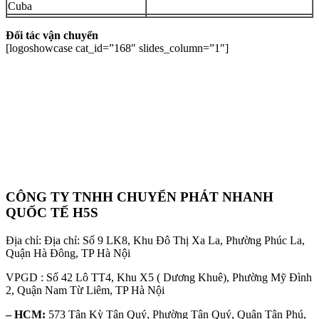
Cuba
Đối tác vận chuyển
[logoshowcase cat_id=”168″ slides_column=”1″]
CÔNG TY TNHH CHUYỂN PHÁT NHANH
QUỐC TẾ H5S
Địa chỉ: Địa chỉ: Số 9 LK8, Khu Đô Thị Xa La, Phường Phúc La,
Quận Hà Đông, TP Hà Nội
VPGD : Số 42 Lô TT4, Khu X5 ( Dương Khuê), Phường Mỹ Đình
2, Quận Nam Từ Liêm, TP Hà Nội
– HCM:
573 Tân Kỳ Tân Quý, Phường Tân Quý, Quận Tân Phú,