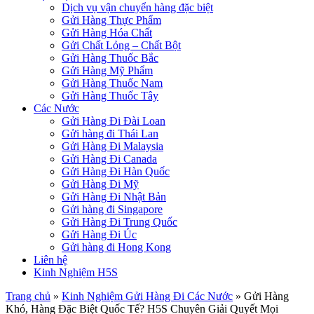
Dịch vụ vận chuyển hàng đặc biệt
Gửi Hàng Thực Phẩm
Gửi Hàng Hóa Chất
Gửi Chất Lỏng – Chất Bột
Gửi Hàng Thuốc Bắc
Gửi Hàng Mỹ Phẩm
Gửi Hàng Thuốc Nam
Gửi Hàng Thuốc Tây
Các Nước
Gửi Hàng Đi Đài Loan
Gửi hàng đi Thái Lan
Gửi Hàng Đi Malaysia
Gửi Hàng Đi Canada
Gửi Hàng Đi Hàn Quốc
Gửi Hàng Đi Mỹ
Gửi Hàng Đi Nhật Bản
Gửi hàng đi Singapore
Gửi Hàng Đi Trung Quốc
Gửi Hàng Đi Úc
Gửi hàng đi Hong Kong
Liên hệ
Kinh Nghiệm H5S
Trang chủ
»
Kinh Nghiệm Gửi Hàng Đi Các Nước
»
Gửi Hàng
Khó, Hàng Đặc Biệt Quốc Tế? H5S Chuyên Giải Quyết Mọi