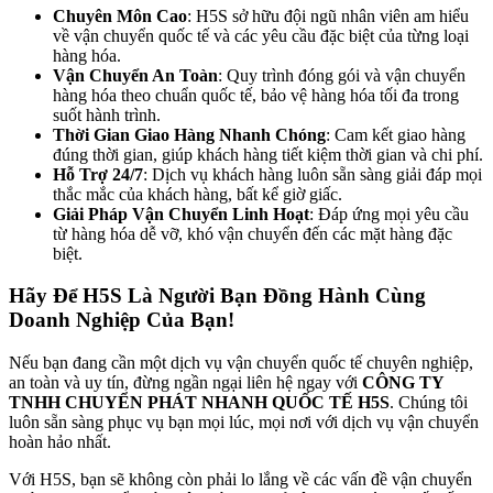
Chuyên Môn Cao
: H5S sở hữu đội ngũ nhân viên am hiểu
về vận chuyển quốc tế và các yêu cầu đặc biệt của từng loại
hàng hóa.
Vận Chuyển An Toàn
: Quy trình đóng gói và vận chuyển
hàng hóa theo chuẩn quốc tế, bảo vệ hàng hóa tối đa trong
suốt hành trình.
Thời Gian Giao Hàng Nhanh Chóng
: Cam kết giao hàng
đúng thời gian, giúp khách hàng tiết kiệm thời gian và chi phí.
Hỗ Trợ 24/7
: Dịch vụ khách hàng luôn sẵn sàng giải đáp mọi
thắc mắc của khách hàng, bất kể giờ giấc.
Giải Pháp Vận Chuyển Linh Hoạt
: Đáp ứng mọi yêu cầu
từ hàng hóa dễ vỡ, khó vận chuyển đến các mặt hàng đặc
biệt.
Hãy Để H5S Là Người Bạn Đồng Hành Cùng
Doanh Nghiệp Của Bạn!
Nếu bạn đang cần một dịch vụ vận chuyển quốc tế chuyên nghiệp,
an toàn và uy tín, đừng ngần ngại liên hệ ngay với
CÔNG TY
TNHH CHUYỂN PHÁT NHANH QUỐC TẾ H5S
. Chúng tôi
luôn sẵn sàng phục vụ bạn mọi lúc, mọi nơi với dịch vụ vận chuyển
hoàn hảo nhất.
Với H5S, bạn sẽ không còn phải lo lắng về các vấn đề vận chuyển