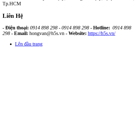
Tp.HCM
Liên Hệ
- Điện thoại:
0914 898 298 - 0914 898 298
- Hotline:
0914 898
298
- Email:
hongvan@h5s.vn
- Website:
https://h5s.vn/
Lên đầu trang