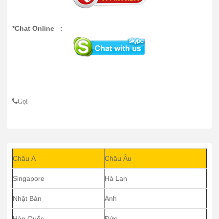
*Chat Online :
Gọi
Châu Á
Châu Âu
Singapore
Hà Lan
Nhật Bản
Anh
Hàn Quốc
Đức