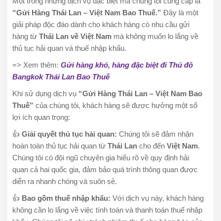
Một trong những dịch vụ đặc biệt mà chúng tôi cung cấp là
“Gửi Hàng Thái Lan – Việt Nam Bao Thuế.”
Đây là một
giải pháp độc đáo dành cho khách hàng có nhu cầu gửi
hàng từ
Thái Lan về Việt Nam
mà không muốn lo lắng về
thủ tục hải quan và thuế nhập khẩu.
=> Xem thêm:
Gửi hàng khó, hàng đặc biệt đi Thủ đô
Bangkok Thái Lan Bao Thuế
Khi sử dụng dịch vụ
“Gửi Hàng Thái Lan – Việt Nam Bao
Thuế”
của chúng tôi, khách hàng sẽ được hưởng một số
lợi ích quan trọng:
👍
Giải quyết thủ tục hải quan:
Chúng tôi sẽ đảm nhận
hoàn toàn thủ tục hải quan từ
Thái Lan
cho đến
Việt Nam
.
Chúng tôi có đội ngũ chuyên gia hiểu rõ về quy định hải
quan cả hai quốc gia, đảm bảo quá trình thông quan được
diễn ra nhanh chóng và suôn sẻ.
👍
Bao gồm thuế nhập khẩu:
Với dịch vụ này, khách hàng
không cần lo lắng về việc tính toán và thanh toán thuế nhập