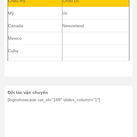
Châu Mỹ
Châu Úc
Mỹ
Úc
Canada
Newzeland
Mexico
Cuba
Đối tác vận chuyển
[logoshowcase cat_id=”168″ slides_column=”1″]