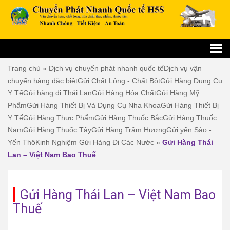
Trang chủ
»
Dịch vụ chuyển phát nhanh quốc tế
Dịch vụ vận
chuyển hàng đặc biệt
Gửi Chất Lỏng - Chất Bột
Gửi Hàng Dụng Cụ
Y Tế
Gửi hàng đi Thái Lan
Gửi Hàng Hóa Chất
Gửi Hàng Mỹ
Phẩm
Gửi Hàng Thiết Bị Và Dụng Cụ Nha Khoa
Gửi Hàng Thiết Bị
Y Tế
Gửi Hàng Thực Phẩm
Gửi Hàng Thuốc Bắc
Gửi Hàng Thuốc
Nam
Gửi Hàng Thuốc Tây
Gửi Hàng Trầm Hương
Gửi yến Sào -
Yến Thô
Kinh Nghiệm Gửi Hàng Đi Các Nước
»
Gửi Hàng Thái
Lan – Việt Nam Bao Thuế
Gửi Hàng Thái Lan – Việt Nam Bao
Thuế