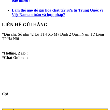
bao nhiêu?
Làm thế nào để gửi hóa chất tẩy rửa từ Trung Quốc về
Việt Nam an toàn và hợp pháp?
LIÊN HỆ GỬI HÀNG
*Địa chỉ:
Số nhà 42 Lô TT4 X5 Mỹ Đình 2 Quận Nam Từ Liêm
TP Hà Nội
*Hotline, Zalo :
*Chat Online :
Gọi