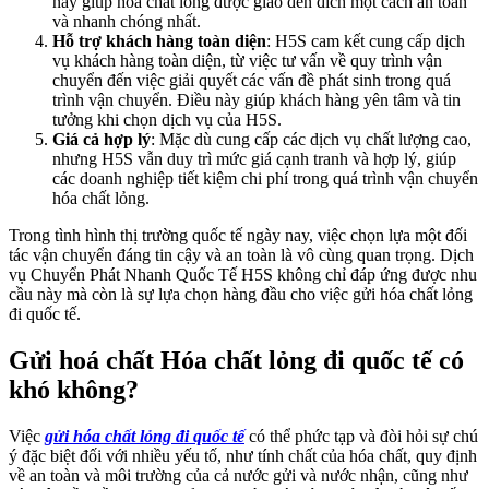
này giúp hóa chất lỏng được giao đến đích một cách an toàn
và nhanh chóng nhất.
Hỗ trợ khách hàng toàn diện
: H5S cam kết cung cấp dịch
vụ khách hàng toàn diện, từ việc tư vấn về quy trình vận
chuyển đến việc giải quyết các vấn đề phát sinh trong quá
trình vận chuyển. Điều này giúp khách hàng yên tâm và tin
tưởng khi chọn dịch vụ của H5S.
Giá cả hợp lý
: Mặc dù cung cấp các dịch vụ chất lượng cao,
nhưng H5S vẫn duy trì mức giá cạnh tranh và hợp lý, giúp
các doanh nghiệp tiết kiệm chi phí trong quá trình vận chuyển
hóa chất lỏng.
Trong tình hình thị trường quốc tế ngày nay, việc chọn lựa một đối
tác vận chuyển đáng tin cậy và an toàn là vô cùng quan trọng. Dịch
vụ Chuyển Phát Nhanh Quốc Tế H5S không chỉ đáp ứng được nhu
cầu này mà còn là sự lựa chọn hàng đầu cho việc gửi hóa chất lỏng
đi quốc tế.
Gửi hoá chất Hóa chất lỏng đi quốc tế có
khó không?
Việc
gửi hóa chất lỏng đi quốc tế
có thể phức tạp và đòi hỏi sự chú
ý đặc biệt đối với nhiều yếu tố, như tính chất của hóa chất, quy định
về an toàn và môi trường của cả nước gửi và nước nhận, cũng như