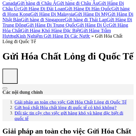
Canada
Gửi hàng đi Châu Á
Gửi hàng đi Châu Âu
Gửi Hàng Đi
Châu Úc
Gửi Hàng Đi Đài Loan
Gửi Hàng Đi Hàn Quốc
Gửi hàng
đi Hong Kong
Gửi Hàng Đi Malaysia
Gửi Hàng Đi Mỹ
Gửi Hàng Đi
Nhật Bản
Gửi hàng đi Singapore
Gửi hàng đi Thái Lan
Gửi Hàng Đi
Trung Đông
Gửi Hàng Đi Trung Quốc
Gửi Hàng Đi Úc
Gửi Hàng
Hóa Chất
Gửi Hàng Khó Hàng Đặc Biệt
Gửi Hàng Trầm
Hương
Kinh Nghiệm Gửi Hàng Đi Các Nước
»
Gửi Hóa Chất
Lỏng đi Quốc Tế
Gửi Hóa Chất Lỏng đi Quốc Tế
Các nội dung chính
Giải pháp an toàn cho việc Gửi Hóa Chất Lỏng đi Quốc Tế
Gửi hoá chất Hóa chất lỏng đi quốc tế có khó không?
Đối tác tin cậy cho việc gửi hàng khó và hàng đặc biệt đi
quốc tế
Giải pháp an toàn cho việc Gửi Hóa Chất