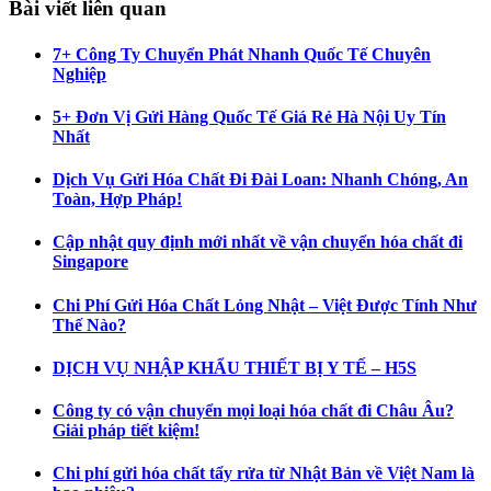
Bài viết liên quan
7+ Công Ty Chuyển Phát Nhanh Quốc Tế Chuyên
Nghiệp
5+ Đơn Vị Gửi Hàng Quốc Tế Giá Rẻ Hà Nội Uy Tín
Nhất
Dịch Vụ Gửi Hóa Chất Đi Đài Loan: Nhanh Chóng, An
Toàn, Hợp Pháp!
Cập nhật quy định mới nhất về vận chuyển hóa chất đi
Singapore
Chi Phí Gửi Hóa Chất Lỏng Nhật – Việt Được Tính Như
Thế Nào?
DỊCH VỤ NHẬP KHẨU THIẾT BỊ Y TẾ – H5S
Công ty có vận chuyển mọi loại hóa chất đi Châu Âu?
Giải pháp tiết kiệm!
Chi phí gửi hóa chất tẩy rửa từ Nhật Bản về Việt Nam là