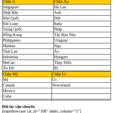
Châu Á
Châu Âu
Singapore
Hà Lan
Nhật Bản
Anh
Hàn Quốc
Đức
Đài Loan
Italia
Trung Quốc
Pháp
Hồng Kong
Tây Ban Nha
Philippines
Uruguay
Malasia
Nga
Thái Lan
Áo
Indonesia
Hungary
MaCau
Thụy Điển
Ấn Độ
Bỉ
Châu Mỹ
Châu Úc
Mỹ
Úc
Canada
Newzeland
Mexico
Cuba
Đối tác vận chuyển
[logoshowcase cat_id=”168″ slides_column=”1″]