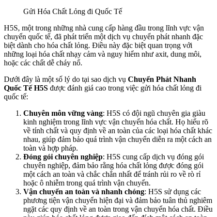
Gửi Hóa Chất Lỏng đi Quốc Tế
H5S, một trong những nhà cung cấp hàng đầu trong lĩnh vực vận
chuyển quốc tế, đã phát triển một dịch vụ chuyển phát nhanh đặc
biệt dành cho hóa chất lỏng. Điều này đặc biệt quan trọng với
những loại hóa chất nhạy cảm và nguy hiểm như axit, dung môi,
hoặc các chất dễ cháy nổ.
Dưới đây là một số lý do tại sao dịch vụ
Chuyển Phát Nhanh
Quốc Tế H5S
được đánh giá cao trong việc gửi hóa chất lỏng đi
quốc tế:
Chuyên môn vững vàng
: H5S có đội ngũ chuyên gia giàu
kinh nghiệm trong lĩnh vực vận chuyển hóa chất. Họ hiểu rõ
về tính chất và quy định về an toàn của các loại hóa chất khác
nhau, giúp đảm bảo quá trình vận chuyển diễn ra một cách an
toàn và hợp pháp.
Đóng gói chuyên nghiệp
: H5S cung cấp dịch vụ đóng gói
chuyên nghiệp, đảm bảo rằng hóa chất lỏng được đóng gói
một cách an toàn và chắc chắn nhất để tránh rủi ro về rò rỉ
hoặc ô nhiễm trong quá trình vận chuyển.
Vận chuyển an toàn và nhanh chóng
: H5S sử dụng các
phương tiện vận chuyển hiện đại và đảm bảo tuân thủ nghiêm
ngặt các quy định về an toàn trong vận chuyển hóa chất. Điều