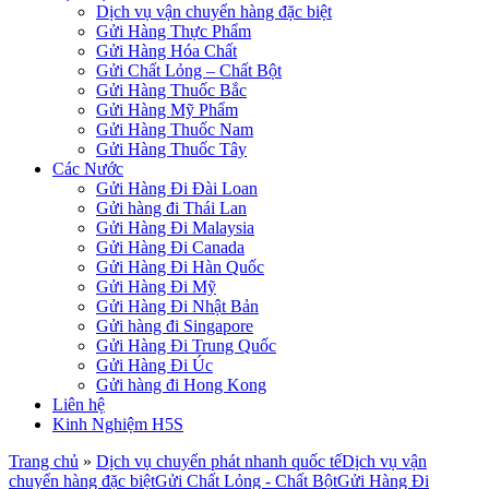
Dịch vụ vận chuyển hàng đặc biệt
Gửi Hàng Thực Phẩm
Gửi Hàng Hóa Chất
Gửi Chất Lỏng – Chất Bột
Gửi Hàng Thuốc Bắc
Gửi Hàng Mỹ Phẩm
Gửi Hàng Thuốc Nam
Gửi Hàng Thuốc Tây
Các Nước
Gửi Hàng Đi Đài Loan
Gửi hàng đi Thái Lan
Gửi Hàng Đi Malaysia
Gửi Hàng Đi Canada
Gửi Hàng Đi Hàn Quốc
Gửi Hàng Đi Mỹ
Gửi Hàng Đi Nhật Bản
Gửi hàng đi Singapore
Gửi Hàng Đi Trung Quốc
Gửi Hàng Đi Úc
Gửi hàng đi Hong Kong
Liên hệ
Kinh Nghiệm H5S
Trang chủ
»
Dịch vụ chuyển phát nhanh quốc tế
Dịch vụ vận
chuyển hàng đặc biệt
Gửi Chất Lỏng - Chất Bột
Gửi Hàng Đi