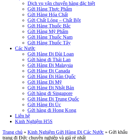
Dịch vụ vận chuyển hàng đặc biệt
Gửi Hàng Thực Phẩm
Gửi Hàng Hóa Chất
Gửi Chất Lỏng – Chất Bột
Gửi Hàng Thuốc Bắc
Gửi Hàng Mỹ Phẩm
Gửi Hàng Thuốc Nam
Gửi Hàng Thuốc Tây
Các Nước
Gửi Hàng Đi Đài Loan
Gửi hàng đi Thái Lan
Gửi Hàng Đi Malaysia
Gửi Hàng Đi Canada
Gửi Hàng Đi Hàn Quốc
Gửi Hàng Đi Mỹ
Gửi Hàng Đi Nhật Bản
Gửi hàng đi Singapore
Gửi Hàng Đi Trung Quốc
Gửi Hàng Đi Úc
Gửi hàng đi Hong Kong
Liên hệ
Kinh Nghiệm H5S
Trang chủ
»
Kinh Nghiệm Gửi Hàng Đi Các Nước
»
Gửi khẩu
trang đi Đức chuyên nghiệp và giá rẻ nhất