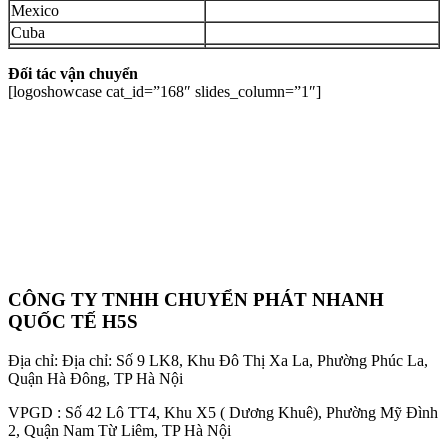
Mexico
Cuba
Đối tác vận chuyển
[logoshowcase cat_id=”168″ slides_column=”1″]
CÔNG TY TNHH CHUYỂN PHÁT NHANH
QUỐC TẾ H5S
Địa chỉ: Địa chỉ: Số 9 LK8, Khu Đô Thị Xa La, Phường Phúc La,
Quận Hà Đông, TP Hà Nội
VPGD : Số 42 Lô TT4, Khu X5 ( Dương Khuê), Phường Mỹ Đình
2, Quận Nam Từ Liêm, TP Hà Nội