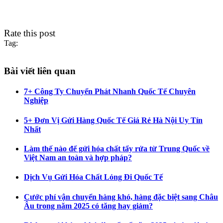
Rate this post
Tag:
Bài viết liên quan
7+ Công Ty Chuyển Phát Nhanh Quốc Tế Chuyên
Nghiệp
5+ Đơn Vị Gửi Hàng Quốc Tế Giá Rẻ Hà Nội Uy Tín
Nhất
Làm thế nào để gửi hóa chất tẩy rửa từ Trung Quốc về
Việt Nam an toàn và hợp pháp?
Dịch Vụ Gửi Hóa Chất Lỏng Đi Quốc Tế
Cước phí vận chuyển hàng khó, hàng đặc biệt sang Châu
Âu trong năm 2025 có tăng hay giảm?