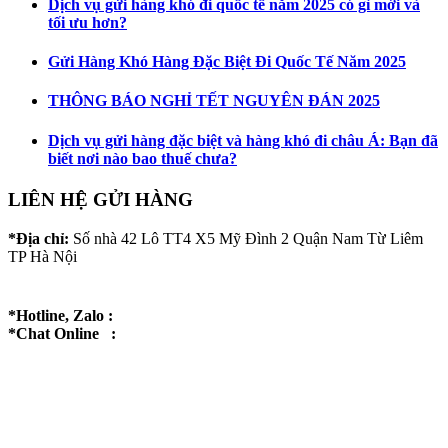
Dịch vụ gửi hàng khó đi quốc tế năm 2025 có gì mới và
tối ưu hơn?
Gửi Hàng Khó Hàng Đặc Biệt Đi Quốc Tế Năm 2025
THÔNG BÁO NGHỈ TẾT NGUYÊN ĐÁN 2025
Dịch vụ gửi hàng đặc biệt và hàng khó đi châu Á: Bạn đã
biết nơi nào bao thuế chưa?
LIÊN HỆ GỬI HÀNG
*Địa chỉ:
Số nhà 42 Lô TT4 X5 Mỹ Đình 2 Quận Nam Từ Liêm
TP Hà Nội
*Hotline, Zalo :
*Chat Online :