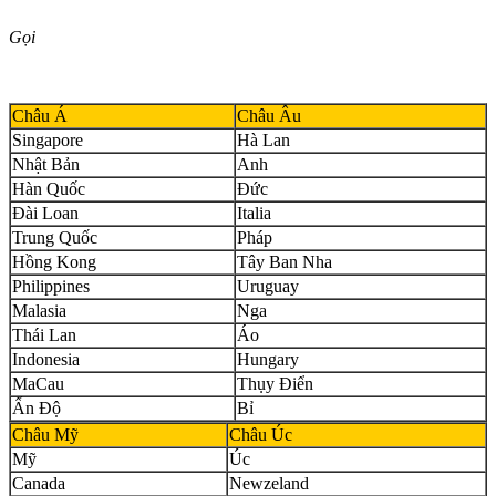
Gọi
Châu Á
Châu Âu
Singapore
Hà Lan
Nhật Bản
Anh
Hàn Quốc
Đức
Đài Loan
Italia
Trung Quốc
Pháp
Hồng Kong
Tây Ban Nha
Philippines
Uruguay
Malasia
Nga
Thái Lan
Áo
Indonesia
Hungary
MaCau
Thụy Điển
Ấn Độ
Bỉ
Châu Mỹ
Châu Úc
Mỹ
Úc
Canada
Newzeland