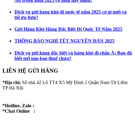
Âu trong năm 2025 có tăng hay giảm?
Dịch vụ gửi hàng khó đi quốc tế năm 2025 có gì mới và
tối ưu hơn?
Gửi Hàng Khó Hàng Đặc Biệt Đi Quốc Tế Năm 2025
THÔNG BÁO NGHỈ TẾT NGUYÊN ĐÁN 2025
Dịch vụ gửi hàng đặc biệt và hàng khó đi châu Á: Bạn đã
biết nơi nào bao thuế chưa?
LIÊN HỆ GỬI HÀNG
*Địa chỉ:
Số nhà 42 Lô TT4 X5 Mỹ Đình 2 Quận Nam Từ Liêm
TP Hà Nội
*Hotline, Zalo :
*Chat Online :