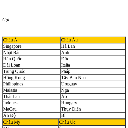
Gọi
Châu Á
Châu Âu
Singapore
Hà Lan
Nhật Bản
Anh
Hàn Quốc
Đức
Đài Loan
Italia
Trung Quốc
Pháp
Hồng Kong
Tây Ban Nha
Philippines
Uruguay
Malasia
Nga
Thái Lan
Áo
Indonesia
Hungary
MaCau
Thụy Điển
Ấn Độ
Bỉ
Châu Mỹ
Châu Úc