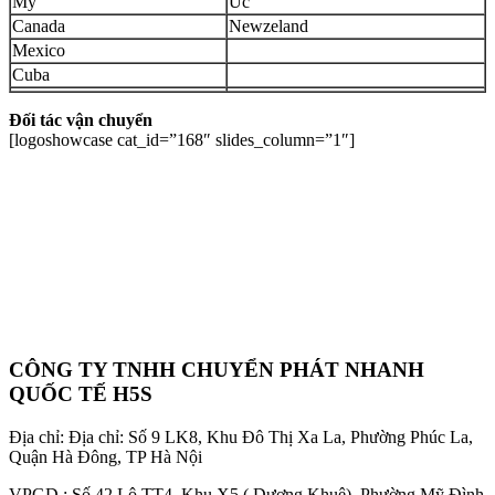
Mỹ
Úc
Canada
Newzeland
Mexico
Cuba
Đối tác vận chuyển
[logoshowcase cat_id=”168″ slides_column=”1″]
CÔNG TY TNHH CHUYỂN PHÁT NHANH
QUỐC TẾ H5S
Địa chỉ: Địa chỉ: Số 9 LK8, Khu Đô Thị Xa La, Phường Phúc La,
Quận Hà Đông, TP Hà Nội
VPGD : Số 42 Lô TT4, Khu X5 ( Dương Khuê), Phường Mỹ Đình