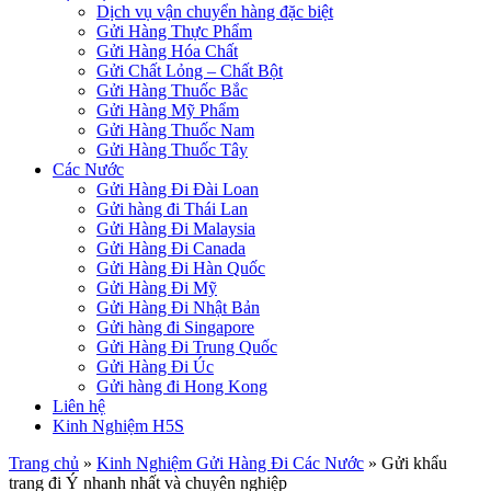
Dịch vụ vận chuyển hàng đặc biệt
Gửi Hàng Thực Phẩm
Gửi Hàng Hóa Chất
Gửi Chất Lỏng – Chất Bột
Gửi Hàng Thuốc Bắc
Gửi Hàng Mỹ Phẩm
Gửi Hàng Thuốc Nam
Gửi Hàng Thuốc Tây
Các Nước
Gửi Hàng Đi Đài Loan
Gửi hàng đi Thái Lan
Gửi Hàng Đi Malaysia
Gửi Hàng Đi Canada
Gửi Hàng Đi Hàn Quốc
Gửi Hàng Đi Mỹ
Gửi Hàng Đi Nhật Bản
Gửi hàng đi Singapore
Gửi Hàng Đi Trung Quốc
Gửi Hàng Đi Úc
Gửi hàng đi Hong Kong
Liên hệ
Kinh Nghiệm H5S
Trang chủ
»
Kinh Nghiệm Gửi Hàng Đi Các Nước
»
Gửi khẩu
trang đi Ý nhanh nhất và chuyên nghiệp