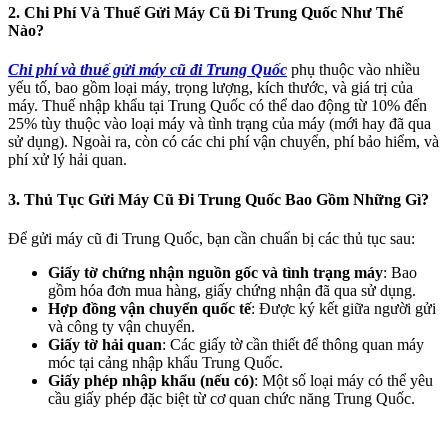
2. Chi Phí Và Thuế Gửi Máy Cũ Đi Trung Quốc Như Thế
Nào?
Chi phí và thuế gửi máy cũ đi Trung Quốc
phụ thuộc vào nhiều
yếu tố, bao gồm loại máy, trọng lượng, kích thước, và giá trị của
máy. Thuế nhập khẩu tại Trung Quốc có thể dao động từ 10% đến
25% tùy thuộc vào loại máy và tình trạng của máy (mới hay đã qua
sử dụng). Ngoài ra, còn có các chi phí vận chuyển, phí bảo hiểm, và
phí xử lý hải quan.
3. Thủ Tục Gửi Máy Cũ Đi Trung Quốc Bao Gồm Những Gì?
Để gửi máy cũ đi Trung Quốc, bạn cần chuẩn bị các thủ tục sau:
Giấy tờ chứng nhận nguồn gốc và tình trạng máy
: Bao
gồm hóa đơn mua hàng, giấy chứng nhận đã qua sử dụng.
Hợp đồng vận chuyển quốc tế
: Được ký kết giữa người gửi
và công ty vận chuyển.
Giấy tờ hải quan
: Các giấy tờ cần thiết để thông quan máy
móc tại cảng nhập khẩu Trung Quốc.
Giấy phép nhập khẩu (nếu có)
: Một số loại máy có thể yêu
cầu giấy phép đặc biệt từ cơ quan chức năng Trung Quốc.