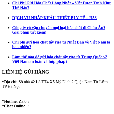
Chi Phí Gửi Hóa Chất Lỏng Nhật – Việt Được Tính Như
Thế Nào?
DỊCH VỤ NHẬP KHẨU THIẾT BỊ Y TẾ – H5S
Công ty có vận chuyển mọi loại hóa chất đi Châu Âu?
Giải pháp tiết kiệm!
Chi phí gửi hóa chất tẩy rửa từ Nhật Bản về Việt Nam là
bao nhiêu?
Làm thế nào để gửi hóa chất tẩy rửa từ Trung Quốc về
Việt Nam an toàn và hợp pháp?
LIÊN HỆ GỬI HÀNG
*Địa chỉ:
Số nhà 42 Lô TT4 X5 Mỹ Đình 2 Quận Nam Từ Liêm
TP Hà Nội
*Hotline, Zalo :
*Chat Online :