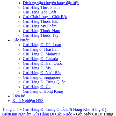
Dịch vụ vận chuyển hàng đặc biệt
Gửi Hàng Thực Phẩm
Gửi Hàng Hóa Chất
Gửi Chất Lỏng – Chất Bột
Gửi Hàng Thuốc Bắc
Gửi Hàng Mỹ Phẩm
Gửi Hàng Thuốc Nam
Gửi Hàng Thuốc Tây
Các Nước
Gửi Hàng Đi Đài Loan
Gửi hàng đi Thái Lan
Gửi Hàng Đi Malaysia
Gửi Hàng Đi Canada
Gửi Hàng Đi Hàn Quốc
Gửi Hàng Đi Mỹ
Gửi Hàng Đi Nhật Bản
Gửi hàng đi Singapore
Gửi Hàng Đi Trung Quốc
Gửi Hàng Đi Úc
Gửi hàng đi Hong Kong
Liên hệ
Kinh Nghiệm H5S
Trang chủ
»
Gửi Hàng Đi Trung Quốc
Gửi Hàng Khó Hàng Đặc
Biệt
Kinh Nghiệm Gửi Hàng Đi Các Nước
»
Gửi Máy Cũ Đi Trung