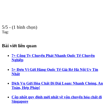
5/5 - (1 bình chọn)
Tag:
Bài viết liên quan
7+ Công Ty Chuyển Phát Nhanh Quốc Tế Chuyên
Nghiệp
5+ Đơn Vị Gửi Hàng Quốc Tế Giá Rẻ Hà Nội Uy Tín
Nhất
Dịch Vụ Gửi Hóa Chất Đi Đài Loan: Nhanh Chóng, An
Toàn, Hợp Pháp!
Cập nhật quy định mới nhất về vận chuyển hóa chất đi
Singapore