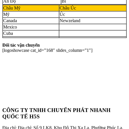
Ấn Độ
Bỉ
Châu Mỹ
Châu Úc
Mỹ
Úc
Canada
Newzeland
Mexico
Cuba
Đối tác vận chuyển
[logoshowcase cat_id=”168″ slides_column=”1″]
CÔNG TY TNHH CHUYỂN PHÁT NHANH
QUỐC TẾ H5S
Địa chỉ: Địa chỉ: Số 9 LK8, Khu Đô Thị Xa La, Phường Phúc La,