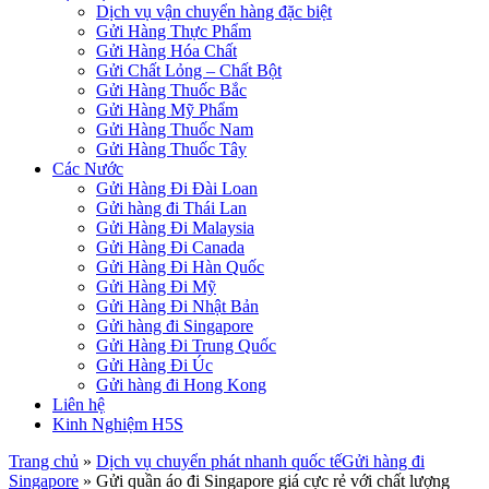
Dịch vụ vận chuyển hàng đặc biệt
Gửi Hàng Thực Phẩm
Gửi Hàng Hóa Chất
Gửi Chất Lỏng – Chất Bột
Gửi Hàng Thuốc Bắc
Gửi Hàng Mỹ Phẩm
Gửi Hàng Thuốc Nam
Gửi Hàng Thuốc Tây
Các Nước
Gửi Hàng Đi Đài Loan
Gửi hàng đi Thái Lan
Gửi Hàng Đi Malaysia
Gửi Hàng Đi Canada
Gửi Hàng Đi Hàn Quốc
Gửi Hàng Đi Mỹ
Gửi Hàng Đi Nhật Bản
Gửi hàng đi Singapore
Gửi Hàng Đi Trung Quốc
Gửi Hàng Đi Úc
Gửi hàng đi Hong Kong
Liên hệ
Kinh Nghiệm H5S
Trang chủ
»
Dịch vụ chuyển phát nhanh quốc tế
Gửi hàng đi
Singapore
»
Gửi quần áo đi Singapore giá cực rẻ với chất lượng