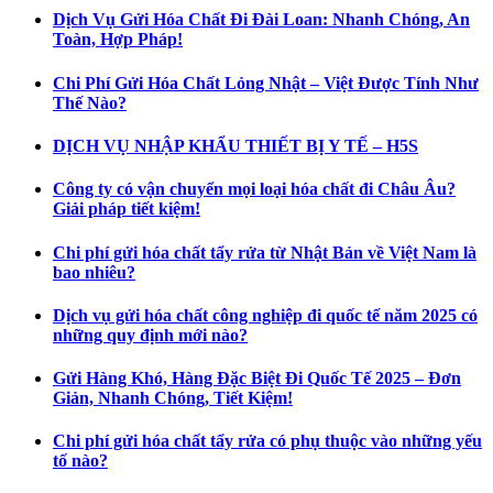
Dịch Vụ Gửi Hóa Chất Đi Đài Loan: Nhanh Chóng, An
Toàn, Hợp Pháp!
Chi Phí Gửi Hóa Chất Lỏng Nhật – Việt Được Tính Như
Thế Nào?
DỊCH VỤ NHẬP KHẨU THIẾT BỊ Y TẾ – H5S
Công ty có vận chuyển mọi loại hóa chất đi Châu Âu?
Giải pháp tiết kiệm!
Chi phí gửi hóa chất tẩy rửa từ Nhật Bản về Việt Nam là
bao nhiêu?
Dịch vụ gửi hóa chất công nghiệp đi quốc tế năm 2025 có
những quy định mới nào?
Gửi Hàng Khó, Hàng Đặc Biệt Đi Quốc Tế 2025 – Đơn
Giản, Nhanh Chóng, Tiết Kiệm!
Chi phí gửi hóa chất tẩy rửa có phụ thuộc vào những yếu
tố nào?