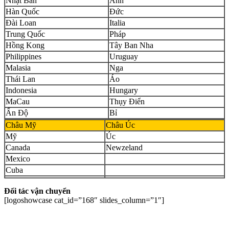
Nhật Bản
Anh
Hàn Quốc
Đức
Đài Loan
Italia
Trung Quốc
Pháp
Hồng Kong
Tây Ban Nha
Philippines
Uruguay
Malasia
Nga
Thái Lan
Áo
Indonesia
Hungary
MaCau
Thụy Điển
Ấn Độ
Bỉ
Châu Mỹ
Châu Úc
Mỹ
Úc
Canada
Newzeland
Mexico
Cuba
Đối tác vận chuyển
[logoshowcase cat_id=”168″ slides_column=”1″]