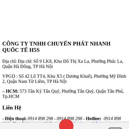
CÔNG TY TNHH CHUYỂN PHÁT NHANH
QUỐC TẾ H5S
Địa chỉ: Địa chỉ: Số 9 LK8, Khu Đô Thị Xa La, Phường Phúc La,
Quận Hà Đông, TP Hà Nội
VPGD : Số 42 Lô TT4, Khu X5 ( Dương Khuê), Phường Mỹ Đình
2, Quận Nam Từ Liêm, TP Hà Nội
– HCM:
573 Tân Kỳ Tân Quý, Phường Tân Quý, Quận Tân Phú,
Tp.HCM
Liên Hệ
- Điện thoại:
0914 898 298 - 0914 898 298
- Hotline:
0914 898
298
- Email:
hongvan@h5s.vn
- Website:
https://h5s.vn/
Gọi