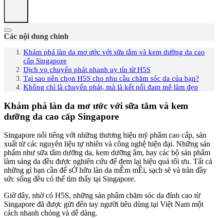
Các nội dung chính
Khám phá làn da mơ ước với sữa tắm và kem dưỡng da cao
cấp Singapore
Dịch vụ chuyển phát nhanh uy tín từ H5S
Tại sao nên chọn H5S cho nhu cầu chăm sóc da của bạn?
Không chỉ là chuyển phát, mà là kết nối đam mê làm đẹp
Khám phá làn da mơ ước với sữa tắm và kem
dưỡng da cao cấp Singapore
Singapore nổi tiếng với những thương hiệu mỹ phẩm cao cấp, sản
xuất từ các nguyên liệu tự nhiên và công nghệ hiện đại. Những sản
phẩm như sữa tắm dưỡng da, kem dưỡng âm, hay các bộ sản phẩm
làm sáng da đều được nghiên cứu để đem lại hiệu quả tối ưu. Tất cả
những gì bạn cần để sỞ hữu làn da mỀm mỀi, sạch sẽ và tràn đầy
sức sống đều có thể tìm thấy tại Singapore.
Giờ đây, nhờ có H5S, những sản phẩm chăm sóc da đỉnh cao từ
Singapore đã được gửi đến tay người tiêu dùng tại Việt Nam một
cách nhanh chóng và dễ dàng.