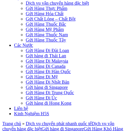
Dịch vụ vận chuyển hàng đặc biệt
Gửi Hàng Thực Phẩm
Gửi Hàng Hóa Chất
Gửi Chất Lỏng – Chất Bột
Gửi Hàng Thuốc Bắc
Gửi Hàng Mỹ Phẩm
Gửi Hàng Thuốc Nam
Gửi Hàng Thuốc Tây
Các Nước
Gửi Hàng Đi Đài Loan
Gửi hàng đi Thái Lan
Gửi Hàng Đi Malaysia
Gửi Hàng Đi Canada
Gửi Hàng Đi Hàn Quốc
Gửi Hàng Đi Mỹ
Gửi Hàng Đi Nhật Bản
Gửi hàng đi Singapore
Gửi Hàng Đi Trung Quốc
Gửi Hàng Đi Úc
Gửi hàng đi Hong Kong
Liên hệ
Kinh Nghiệm H5S
Trang chủ
»
Dịch vụ chuyển phát nhanh quốc tế
Dịch vụ vận
chuyển hàng đặc biệt
Gửi hàng đi Singapore
Gửi Hàng Khó Hàng