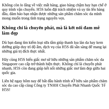
Không còn lo lắng về việc mất hàng, giao hàng chậm hay hạn chế ở
quy trình vận chuyển. H5S luôn đặt trách nhiệm và uy tín lên hàng
đầu, đảm bảo bạn nhận được những sản phẩm chăm sóc da mình
mong muốn trong tình trạng nguyên vẹn.
Không chỉ là chuyển phát, mà là kết nối đam mê
làm đẹp
Dù bạn đang tìm kiếm loại sữa tắm giúp thanh lọa làn da hay kem
dưỡng giúp duy trì độ ẩm, dịch vụ của H5S đã sẵn sàng để mang lại
những giá trị đích thực nhất.
Hãy cùng H5S biến giấc mơ sử hữu những sản phẩm chăm sóc da
Singapore cao cấp trở thành hiện thực. Không chỉ là chuyển phát
nhanh, H5S còn đang giúp kết nối những giấc mơ làm đẹp giữa hai
quốc gia.
Liên hệ ngay hôm nay để bắt đầu hành trình sỞ hữu sản phẩm chăm
sóc da cao cấp cùng Công ty TNHH Chuyển Phát Nhanh Quốc Tế
H5S!