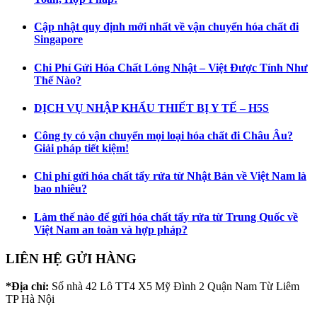
Cập nhật quy định mới nhất về vận chuyển hóa chất đi
Singapore
Chi Phí Gửi Hóa Chất Lỏng Nhật – Việt Được Tính Như
Thế Nào?
DỊCH VỤ NHẬP KHẨU THIẾT BỊ Y TẾ – H5S
Công ty có vận chuyển mọi loại hóa chất đi Châu Âu?
Giải pháp tiết kiệm!
Chi phí gửi hóa chất tẩy rửa từ Nhật Bản về Việt Nam là
bao nhiêu?
Làm thế nào để gửi hóa chất tẩy rửa từ Trung Quốc về
Việt Nam an toàn và hợp pháp?
LIÊN HỆ GỬI HÀNG
*Địa chỉ:
Số nhà 42 Lô TT4 X5 Mỹ Đình 2 Quận Nam Từ Liêm
TP Hà Nội