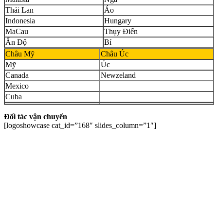
Thái Lan
Áo
Indonesia
Hungary
MaCau
Thụy Điển
Ấn Độ
Bỉ
Châu Mỹ
Châu Úc
Mỹ
Úc
Canada
Newzeland
Mexico
Cuba
Đối tác vận chuyển
[logoshowcase cat_id=”168″ slides_column=”1″]