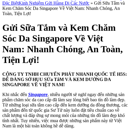
Đặc Biệt
Kinh Nghiệm Gửi Hàng Đi Các Nước
»
Gửi Sữa Tắm và
Kem Chăm Sóc Da Singapore Về Việt Nam: Nhanh Chóng, An
Toàn, Tiện Lợi!
Gửi Sữa Tắm và Kem Chăm
Sóc Da Singapore Về Việt
Nam: Nhanh Chóng, An Toàn,
Tiện Lợi!
CÔNG TY TNHH CHUYỂN PHÁT NHANH QUỐC TẾ H5S:
DỄ DÀNG SỞ HỤU SỬa TắM VÀ KEM DƯỞNG DA
SINGAPORE VỀ VIỆT NAM!
Khi nhắc đến
Singapore
, nhiều người sẽ nghĩ ngay đến những sản
phẩm chăm sóc da cao cấp đã làm say lòng biết bao tín đồ làm đẹp.
Từ những loại sữa tắm cao cấp đến kem dưỡng da đồng thương, các
sản phẩm đến từ quốc gia Sư Tử này luôn đặt tiêu chuẩn cao về
chất lượng và đáp ứng sự mong mỏi của những tín đồ làm đẹp khó
tính nhất. Tuy nhiên, việc mua được những sản phẩm này từ Việt
Nam là một bài toán không hề dễ dàng.