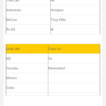
Thái Lan
Áo
Indonesia
Hungary
MaCau
Thụy Điển
Ấn Độ
Bỉ
Châu Mỹ
Châu Úc
Mỹ
Úc
Canada
Newzeland
Mexico
Cuba