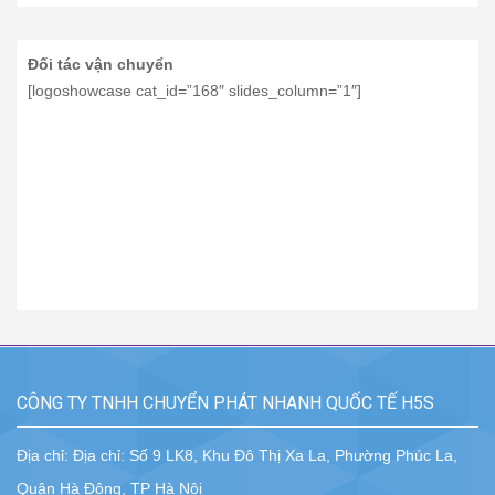
Đối tác vận chuyển
[logoshowcase cat_id=”168″ slides_column=”1″]
CÔNG TY TNHH CHUYỂN PHÁT NHANH QUỐC TẾ H5S
Địa chỉ: Địa chỉ: Số 9 LK8, Khu Đô Thị Xa La, Phường Phúc La,
Quận Hà Đông, TP Hà Nội