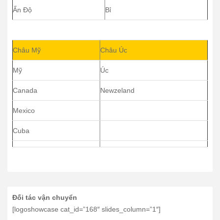
Ấn Độ
Bỉ
Châu Mỹ
Châu Úc
Mỹ
Úc
Canada
Newzeland
Mexico
Cuba
Đối tác vận chuyển
[logoshowcase cat_id=”168″ slides_column=”1″]