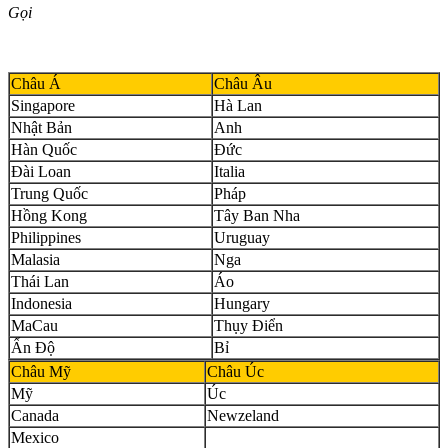
Gọi
Châu Á
Châu Âu
Singapore
Hà Lan
Nhật Bản
Anh
Hàn Quốc
Đức
Đài Loan
Italia
Trung Quốc
Pháp
Hồng Kong
Tây Ban Nha
Philippines
Uruguay
Malasia
Nga
Thái Lan
Áo
Indonesia
Hungary
MaCau
Thụy Điển
Ấn Độ
Bỉ
Châu Mỹ
Châu Úc
Mỹ
Úc
Canada
Newzeland
Mexico