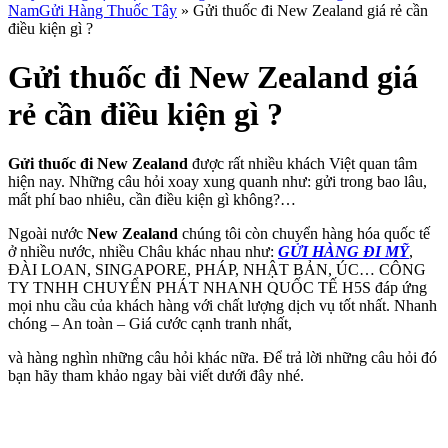
Nam
Gửi Hàng Thuốc Tây
»
Gửi thuốc đi New Zealand giá rẻ cần
điều kiện gì ?
Gửi thuốc đi New Zealand giá
rẻ cần điều kiện gì ?
Gửi thuốc đi New Zealand
được rất nhiều khách Việt quan tâm
hiện nay. Những câu hỏi xoay xung quanh như: gửi trong bao lâu,
mất phí bao nhiêu, cần điều kiện gì không?…
Ngoài nước
New Zealand
chúng tôi còn chuyển hàng hóa quốc tế
ở nhiều nước, nhiều Châu khác nhau như:
GỬI HÀNG ĐI MỸ
,
ĐÀI LOAN, SINGAPORE, PHÁP, NHẬT BẢN, ÚC… CÔNG
TY TNHH CHUYỂN PHÁT NHANH QUỐC TẾ H5S đáp ứng
mọi nhu cầu của khách hàng với chất lượng dịch vụ tốt nhất. Nhanh
chóng – An toàn – Giá cước cạnh tranh nhất,
và hàng nghìn những câu hỏi khác nữa. Để trả lời những câu hỏi đó
bạn hãy tham khảo ngay bài viết dưới đây nhé.