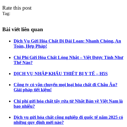
Rate this post
Tag:
Bài viết liên quan
Dịch Vụ Gửi Hóa Chất Đi Đài Loan: Nhanh Chóng, An
Toàn, Hợp Pháp!
Chi Phí Gửi Hóa Chất Lỏng Nhật – Việt Được Tính Như
Thế Nào?
DỊCH VỤ NHẬP KHẨU THIẾT BỊ Y TẾ – H5S
Công ty có vận chuyển mọi loại hóa chất đi Châu Âu?
Giải pháp tiết kiệm!
Chi phí gửi hóa chất tẩy rửa từ Nhật Bản về Việt Nam là
bao nhiêu?
Dịch vụ gửi hóa chất công nghiệp đi quốc tế năm 2025 có
những quy định mới nào?