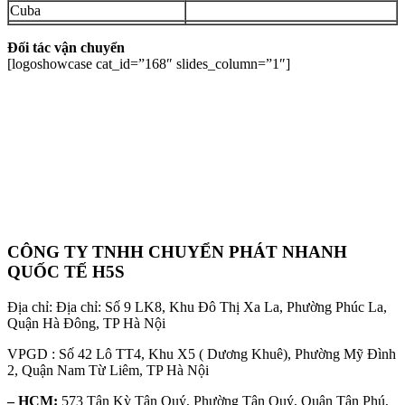
Cuba
Đối tác vận chuyển
[logoshowcase cat_id=”168″ slides_column=”1″]
CÔNG TY TNHH CHUYỂN PHÁT NHANH
QUỐC TẾ H5S
Địa chỉ: Địa chỉ: Số 9 LK8, Khu Đô Thị Xa La, Phường Phúc La,
Quận Hà Đông, TP Hà Nội
VPGD : Số 42 Lô TT4, Khu X5 ( Dương Khuê), Phường Mỹ Đình
2, Quận Nam Từ Liêm, TP Hà Nội
– HCM:
573 Tân Kỳ Tân Quý, Phường Tân Quý, Quận Tân Phú,