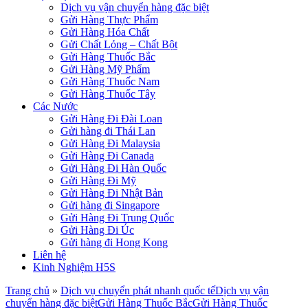
Dịch vụ vận chuyển hàng đặc biệt
Gửi Hàng Thực Phẩm
Gửi Hàng Hóa Chất
Gửi Chất Lỏng – Chất Bột
Gửi Hàng Thuốc Bắc
Gửi Hàng Mỹ Phẩm
Gửi Hàng Thuốc Nam
Gửi Hàng Thuốc Tây
Các Nước
Gửi Hàng Đi Đài Loan
Gửi hàng đi Thái Lan
Gửi Hàng Đi Malaysia
Gửi Hàng Đi Canada
Gửi Hàng Đi Hàn Quốc
Gửi Hàng Đi Mỹ
Gửi Hàng Đi Nhật Bản
Gửi hàng đi Singapore
Gửi Hàng Đi Trung Quốc
Gửi Hàng Đi Úc
Gửi hàng đi Hong Kong
Liên hệ
Kinh Nghiệm H5S
Trang chủ
»
Dịch vụ chuyển phát nhanh quốc tế
Dịch vụ vận
chuyển hàng đặc biệt
Gửi Hàng Thuốc Bắc
Gửi Hàng Thuốc