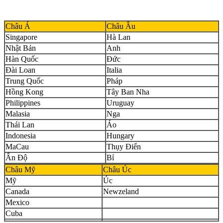
Châu Á
Châu Âu
Singapore
Hà Lan
Nhật Bản
Anh
Hàn Quốc
Đức
Đài Loan
Italia
Trung Quốc
Pháp
Hồng Kong
Tây Ban Nha
Philippines
Uruguay
Malasia
Nga
Thái Lan
Áo
Indonesia
Hungary
MaCau
Thụy Điển
Ấn Độ
Bỉ
Châu Mỹ
Châu Úc
Mỹ
Úc
Canada
Newzeland
Mexico
Cuba