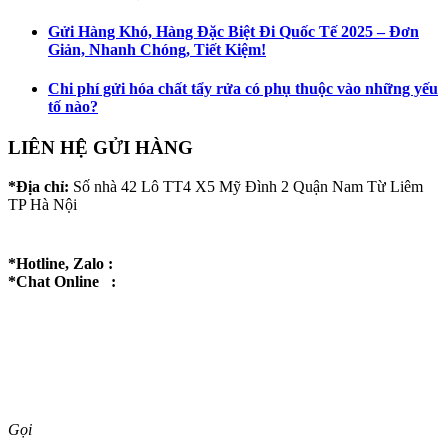
Gửi Hàng Khó, Hàng Đặc Biệt Đi Quốc Tế 2025 – Đơn
Giản, Nhanh Chóng, Tiết Kiệm!
Chi phí gửi hóa chất tẩy rửa có phụ thuộc vào những yếu
tố nào?
LIÊN HỆ GỬI HÀNG
*Địa chỉ:
Số nhà 42 Lô TT4 X5 Mỹ Đình 2 Quận Nam Từ Liêm
TP Hà Nội
*Hotline, Zalo :
*Chat Online :
Gọi