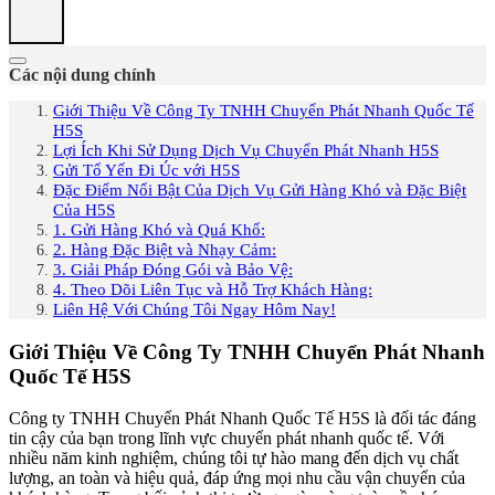
Các nội dung chính
Giới Thiệu Về Công Ty TNHH Chuyển Phát Nhanh Quốc Tế
H5S
Lợi Ích Khi Sử Dụng Dịch Vụ Chuyển Phát Nhanh H5S
Gửi Tổ Yến Đi Úc với H5S
Đặc Điểm Nổi Bật Của Dịch Vụ Gửi Hàng Khó và Đặc Biệt
Của H5S
1. Gửi Hàng Khó và Quá Khổ:
2. Hàng Đặc Biệt và Nhạy Cảm:
3. Giải Pháp Đóng Gói và Bảo Vệ:
4. Theo Dõi Liên Tục và Hỗ Trợ Khách Hàng:
Liên Hệ Với Chúng Tôi Ngay Hôm Nay!
Giới Thiệu Về Công Ty TNHH Chuyển Phát Nhanh
Quốc Tế H5S
Công ty TNHH Chuyển Phát Nhanh Quốc Tế H5S là đối tác đáng
tin cậy của bạn trong lĩnh vực chuyển phát nhanh quốc tế. Với
nhiều năm kinh nghiệm, chúng tôi tự hào mang đến dịch vụ chất
lượng, an toàn và hiệu quả, đáp ứng mọi nhu cầu vận chuyển của