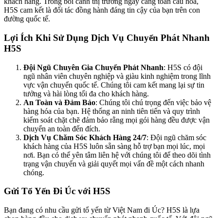
khách hàng. Trong bối cảnh thị trường ngày càng toàn cầu hóa,
H5S cam kết là đối tác đồng hành đáng tin cậy của bạn trên con
đường quốc tế.
Lợi Ích Khi Sử Dụng Dịch Vụ Chuyển Phát Nhanh
H5S
Đội Ngũ Chuyên Gia Chuyển Phát Nhanh
: H5S có đội
ngũ nhân viên chuyên nghiệp và giàu kinh nghiệm trong lĩnh
vực vận chuyển quốc tế. Chúng tôi cam kết mang lại sự tin
tưởng và hài lòng tối đa cho khách hàng.
An Toàn và Đảm Bảo
: Chúng tôi chú trọng đến việc bảo vệ
hàng hóa của bạn. Hệ thống an ninh tiên tiến và quy trình
kiểm soát chặt chẽ đảm bảo rằng mọi gói hàng đều được vận
chuyển an toàn đến đích.
Dịch Vụ Chăm Sóc Khách Hàng 24/7
: Đội ngũ chăm sóc
khách hàng của H5S luôn sẵn sàng hỗ trợ bạn mọi lúc, mọi
nơi. Bạn có thể yên tâm liên hệ với chúng tôi để theo dõi tình
trạng vận chuyển và giải quyết mọi vấn đề một cách nhanh
chóng.
Gửi Tổ Yến Đi Úc với H5S
Bạn đang có nhu cầu gửi tổ yến từ Việt Nam đi Úc? H5S là lựa