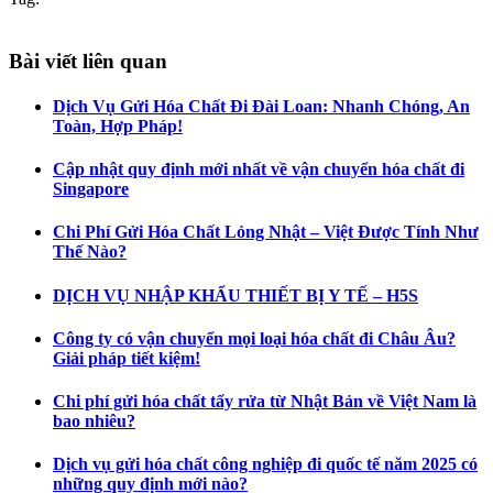
Bài viết liên quan
Dịch Vụ Gửi Hóa Chất Đi Đài Loan: Nhanh Chóng, An
Toàn, Hợp Pháp!
Cập nhật quy định mới nhất về vận chuyển hóa chất đi
Singapore
Chi Phí Gửi Hóa Chất Lỏng Nhật – Việt Được Tính Như
Thế Nào?
DỊCH VỤ NHẬP KHẨU THIẾT BỊ Y TẾ – H5S
Công ty có vận chuyển mọi loại hóa chất đi Châu Âu?
Giải pháp tiết kiệm!
Chi phí gửi hóa chất tẩy rửa từ Nhật Bản về Việt Nam là
bao nhiêu?
Dịch vụ gửi hóa chất công nghiệp đi quốc tế năm 2025 có
những quy định mới nào?