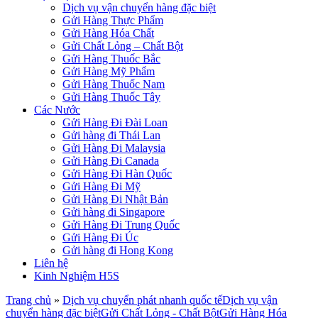
Dịch vụ vận chuyển hàng đặc biệt
Gửi Hàng Thực Phẩm
Gửi Hàng Hóa Chất
Gửi Chất Lỏng – Chất Bột
Gửi Hàng Thuốc Bắc
Gửi Hàng Mỹ Phẩm
Gửi Hàng Thuốc Nam
Gửi Hàng Thuốc Tây
Các Nước
Gửi Hàng Đi Đài Loan
Gửi hàng đi Thái Lan
Gửi Hàng Đi Malaysia
Gửi Hàng Đi Canada
Gửi Hàng Đi Hàn Quốc
Gửi Hàng Đi Mỹ
Gửi Hàng Đi Nhật Bản
Gửi hàng đi Singapore
Gửi Hàng Đi Trung Quốc
Gửi Hàng Đi Úc
Gửi hàng đi Hong Kong
Liên hệ
Kinh Nghiệm H5S
Trang chủ
»
Dịch vụ chuyển phát nhanh quốc tế
Dịch vụ vận
chuyển hàng đặc biệt
Gửi Chất Lỏng - Chất Bột
Gửi Hàng Hóa