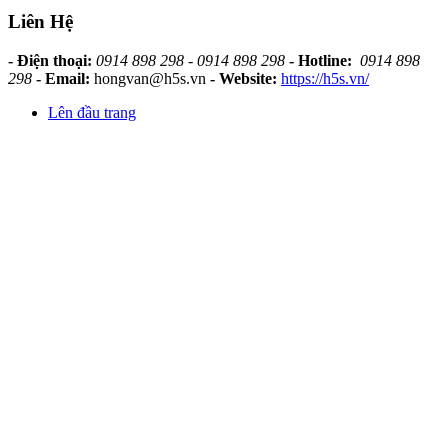
Liên Hệ
- Điện thoại:
0914 898 298 - 0914 898 298
- Hotline:
0914 898
298
- Email:
hongvan@h5s.vn
- Website:
https://h5s.vn/
Lên đầu trang