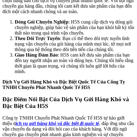
chọn hàng đầu cho dịch vụ chuyển phát nhanh quốc tế. Với đội ngũ
chuyên gia hàng đầu, chúng tôi cam kết đưa sản phẩm của bạn đến
đích một cách nhanh chóng và an toàn.
Đóng Gói Chuyên Nghiệp
: H5S cung cấp dịch vụ đóng gói
chuyên nghiệp, giúp bảo vệ sản phẩm của bạn khỏi bất kỳ tổn
thất nào trong quá trình vận chuyển.
Theo Dõi Trực Tuyến
: Bạn có thể theo dõi trực tuyến tình
trạng vận chuyển của gói hàng của mình mọi lúc, từ mọi nơi
thông qua hệ thống theo dõi tiên tiến của chúng tôi.
Giao Hàng Đảm Bảo
: H5S cam kết đưa sản phẩm của bạn
đến tay người nhận an toàn và đúng hẹn. Chúng tôi hiểu rằng
thời gian là quan trọng, và chúng tôi luôn giữ lời hứa của
mình.
Dịch Vụ Gửi Hàng Khó và Đặc Biệt Quốc Tế Của Công Ty
TNHH Chuyển Phát Nhanh Quốc Tế H5S
Đặc Điểm Nổi Bật Của Dịch Vụ Gửi Hàng Khó và
Đặc Biệt Của H5S
Công ty TNHH Chuyển Phát Nhanh Quốc Tế H5S tự hào giới
thiệu d
ịch vụ gửi hàng khó và đặc biệt đi quốc tế
, đáp ứng nhu cầu
vận chuyển đa dạng và đòi hỏi cao của khách hàng. Với đội ngũ
chuyên gia chuyển phát nhanh giàu kinh nghiệm và sự chuyên