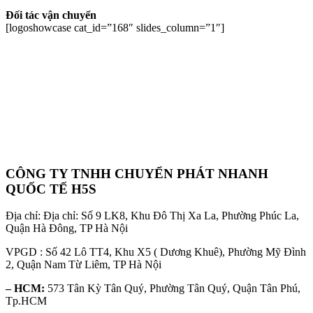
Đối tác vận chuyển
[logoshowcase cat_id=”168″ slides_column=”1″]
CÔNG TY TNHH CHUYỂN PHÁT NHANH
QUỐC TẾ H5S
Địa chỉ: Địa chỉ: Số 9 LK8, Khu Đô Thị Xa La, Phường Phúc La,
Quận Hà Đông, TP Hà Nội
VPGD : Số 42 Lô TT4, Khu X5 ( Dương Khuê), Phường Mỹ Đình
2, Quận Nam Từ Liêm, TP Hà Nội
– HCM:
573 Tân Kỳ Tân Quý, Phường Tân Quý, Quận Tân Phú,
Tp.HCM