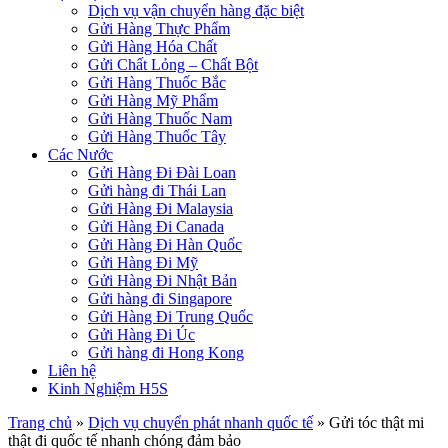
Dịch vụ vận chuyển hàng đặc biệt
Gửi Hàng Thực Phẩm
Gửi Hàng Hóa Chất
Gửi Chất Lỏng – Chất Bột
Gửi Hàng Thuốc Bắc
Gửi Hàng Mỹ Phẩm
Gửi Hàng Thuốc Nam
Gửi Hàng Thuốc Tây
Các Nước
Gửi Hàng Đi Đài Loan
Gửi hàng đi Thái Lan
Gửi Hàng Đi Malaysia
Gửi Hàng Đi Canada
Gửi Hàng Đi Hàn Quốc
Gửi Hàng Đi Mỹ
Gửi Hàng Đi Nhật Bản
Gửi hàng đi Singapore
Gửi Hàng Đi Trung Quốc
Gửi Hàng Đi Úc
Gửi hàng đi Hong Kong
Liên hệ
Kinh Nghiệm H5S
Trang chủ
»
Dịch vụ chuyển phát nhanh quốc tế
»
Gửi tóc thật mi
thật đi quốc tế nhanh chóng đảm bảo