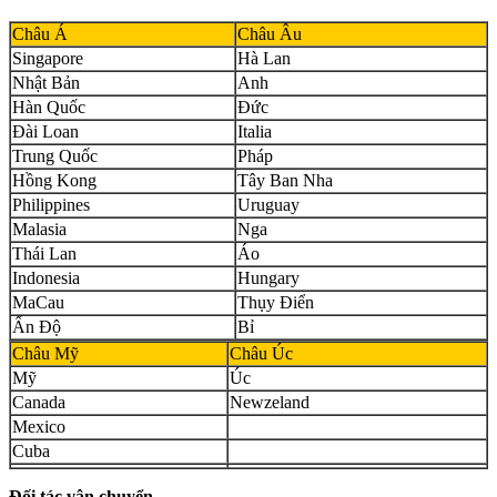
Châu Á
Châu Âu
Singapore
Hà Lan
Nhật Bản
Anh
Hàn Quốc
Đức
Đài Loan
Italia
Trung Quốc
Pháp
Hồng Kong
Tây Ban Nha
Philippines
Uruguay
Malasia
Nga
Thái Lan
Áo
Indonesia
Hungary
MaCau
Thụy Điển
Ấn Độ
Bỉ
Châu Mỹ
Châu Úc
Mỹ
Úc
Canada
Newzeland
Mexico
Cuba
Đối tác vận chuyển