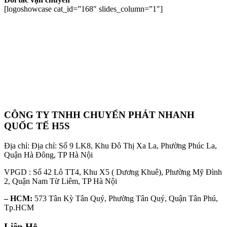
[logoshowcase cat_id=”168″ slides_column=”1″]
CÔNG TY TNHH CHUYỂN PHÁT NHANH
QUỐC TẾ H5S
Địa chỉ: Địa chỉ: Số 9 LK8, Khu Đô Thị Xa La, Phường Phúc La,
Quận Hà Đông, TP Hà Nội
VPGD : Số 42 Lô TT4, Khu X5 ( Dương Khuê), Phường Mỹ Đình
2, Quận Nam Từ Liêm, TP Hà Nội
– HCM:
573 Tân Kỳ Tân Quý, Phường Tân Quý, Quận Tân Phú,
Tp.HCM
Liên Hệ