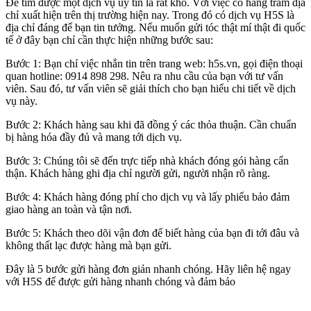
Để tìm được một dịch vụ uy tín là rất khó. Với việc có hàng trăm địa
chỉ xuất hiện trên thị trường hiện nay. Trong đó có dịch vụ H5S là
địa chỉ đáng để bạn tin tưởng. Nếu muốn gửi tóc thật mí thật đi quốc
tế ở đây bạn chỉ cần thực hiện những bước sau:
Bước 1: Bạn chỉ việc nhắn tin trên trang web: h5s.vn, gọi điện thoại
quan hotline: 0914 898 298. Nêu ra nhu cầu của bạn với tư vấn
viên. Sau đó, tư vấn viên sẽ giải thích cho bạn hiểu chi tiết về dịch
vụ này.
Bước 2: Khách hàng sau khi đã đồng ý các thỏa thuận. Cần chuẩn
bị hàng hóa đầy đủ và mang tới dịch vụ.
Bước 3: Chúng tôi sẽ đến trực tiếp nhà khách đóng gói hàng cẩn
thận. Khách hàng ghi địa chỉ người gửi, người nhận rõ ràng.
Bước 4: Khách hàng đóng phí cho dịch vụ và lấy phiếu bảo đảm
giao hàng an toàn và tận nơi.
Bước 5: Khách theo dõi vận đơn để biết hàng của bạn đi tới đâu và
không thất lạc được hàng mà bạn gửi.
Đây là 5 bước gửi hàng đơn giản nhanh chóng. Hãy liên hệ ngay
với H5S để được gửi hàng nhanh chóng và đảm bảo