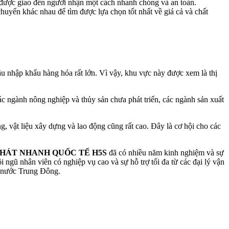
 được giao đến người nhận một cách nhanh chóng và an toàn.
huyển khác nhau để tìm được lựa chọn tốt nhất về giá cả và chất
u nhập khẩu hàng hóa rất lớn. Vì vậy, khu vực này được xem là thị
c ngành nông nghiệp và thủy sản chưa phát triển, các ngành sản xuất
, vật liệu xây dựng và lao động cũng rất cao. Đây là cơ hội cho các
HÁT NHANH QUỐC TẾ H5S
đã có nhiều năm kinh nghiệm và sự
ngũ nhân viên có nghiệp vụ cao và sự hỗ trợ tối đa từ các đại lý vận
c nước Trung Đông.