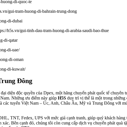
-huong-di-quoc-te
s.vn/gui-tram-huong-di-bahrain-trung-dong
uong-di-dubai
tps://h5s.vn/gui-tinh-dau-tram-huong-di-arabia-saudi-bao-thue
g-di-qatar
ong-di-uae/
huong-di-oman
ong-di-kuwait/
 Trung Đông
 đại diện độc quyền của Dpex, một hãng chuyển phát quốc tế chuyên tu
iệt Nam. Những ưu điểm này giúp
H5S
duy trì vị thế là một trong những
ệt là các tuyến Việt Nam – Úc, Anh, Châu Âu, Mỹ và Trung Đông với m
 DHL, TNT, Fedex, UPS với mức giá cạnh tranh, giúp quý khách hàng t
ác. Bên cạnh đó, chúng tôi còn cung cấp dịch vụ chuyển phát quà tặ