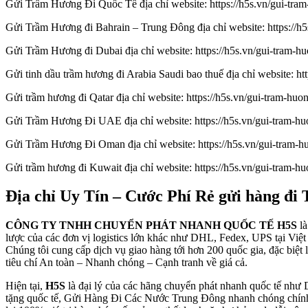
Gửi Trầm Hương Đi Quốc Tế địa chỉ website: https://h5s.vn/gui-tram
Gửi Trầm Hương đi Bahrain – Trung Đông địa chỉ website: https://h5
Gửi Trầm Hương đi Dubai địa chỉ website: https://h5s.vn/gui-tram-h
Gửi tinh dầu trầm hương đi Arabia Saudi bao thuế địa chỉ website: ht
Gửi trầm hương đi Qatar địa chỉ website: https://h5s.vn/gui-tram-huon
Gửi Trầm Hương Đi UAE địa chỉ website: https://h5s.vn/gui-tram-hu
Gửi Trầm Hương Đi Oman địa chỉ website: https://h5s.vn/gui-tram-
Gửi trầm hương đi Kuwait địa chỉ website: https://h5s.vn/gui-tram-hu
Địa chỉ Uy Tín – Cước Phí Rẻ gửi hàng đi
CÔNG TY TNHH CHUYỂN PHÁT NHANH QUỐC TẾ H5S
là
lược của các đơn vị logistics lớn khác như DHL, Fedex, UPS tại V
Chúng tôi cung cấp dịch vụ giao hàng tới hơn 200 quốc gia, đặc bi
tiêu chí An toàn – Nhanh chóng – Cạnh tranh về giá cả.
Hiện tại,
H5S
là đại lý của các hãng chuyển phát nhanh quốc tế như
tặng quốc tế, Gửi Hàng Đi Các Nước Trung Đông nhanh chóng chính x