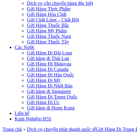
Dịch vụ vận chuyển hàng đặc biệt
Gửi Hàng Thực Phẩm
Gửi Hàng Hóa Chất
Gửi Chất Lỏng – Chất Bột
Gửi Hàng Thuốc Bắc
Gửi Hàng Mỹ Phẩm
Gửi Hàng Thuốc Nam
Gửi Hàng Thuốc Tây
Các Nước
Gửi Hàng Đi Đài Loan
Gửi hàng đi Thái Lan
Gửi Hàng Đi Malaysia
Gửi Hàng Đi Canada
Gửi Hàng Đi Hàn Quốc
Gửi Hàng Đi Mỹ
Gửi Hàng Đi Nhật Bản
Gửi hàng đi Singapore
Gửi Hàng Đi Trung Quốc
Gửi Hàng Đi Úc
Gửi hàng đi Hong Kong
Liên hệ
Kinh Nghiệm H5S
Trang chủ
»
Dịch vụ chuyển phát nhanh quốc tế
Gửi Hàng Đi Trung