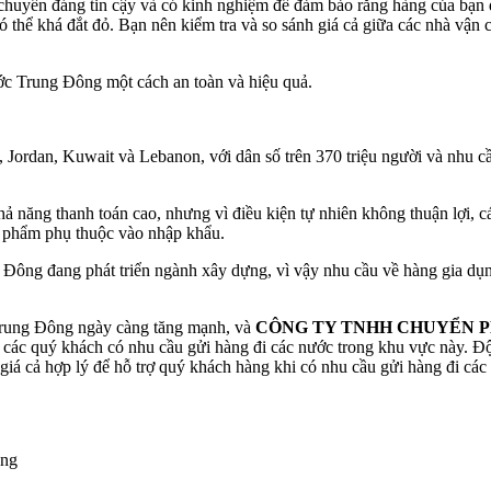
chuyển đáng tin cậy và có kinh nghiệm để đảm bảo rằng hàng của bạn
 thể khá đắt đỏ. Bạn nên kiểm tra và so sánh giá cả giữa các nhà vận c
ước Trung Đông một cách an toàn và hiệu quả.
Jordan, Kuwait và Lebanon, với dân số trên 370 triệu người và nhu cầ
năng thanh toán cao, nhưng vì điều kiện tự nhiên không thuận lợi, cá
c phẩm phụ thuộc vào nhập khẩu.
Đông đang phát triển ngành xây dựng, vì vậy nhu cầu về hàng gia dụng
Trung Đông ngày càng tăng mạnh, và
CÔNG TY TNHH CHUYỂN P
ác quý khách có nhu cầu gửi hàng đi các nước trong khu vực này. Đội 
giá cả hợp lý để hỗ trợ quý khách hàng khi có nhu cầu gửi hàng đi cá
ông