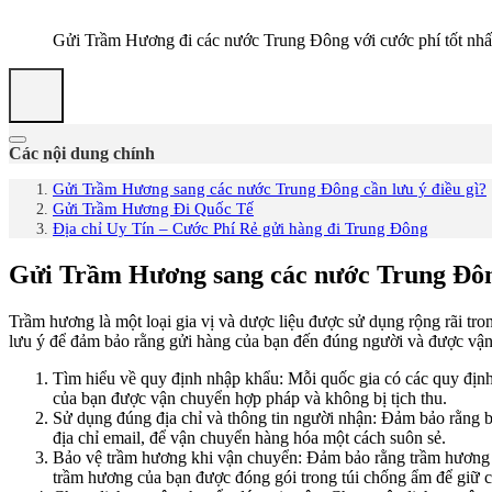
Gửi Trầm Hương đi các nước Trung Đông với cước phí tốt nhấ
Các nội dung chính
Gửi Trầm Hương sang các nước Trung Đông cần lưu ý điều gì?
Gửi Trầm Hương Đi Quốc Tế
Địa chỉ Uy Tín – Cước Phí Rẻ gửi hàng đi Trung Đông
Gửi Trầm Hương sang các nước Trung Đông
Trầm hương là một loại gia vị và dược liệu được sử dụng rộng rãi t
lưu ý để đảm bảo rằng gửi hàng của bạn đến đúng người và được vận
Tìm hiểu về quy định nhập khẩu: Mỗi quốc gia có các quy định
của bạn được vận chuyển hợp pháp và không bị tịch thu.
Sử dụng đúng địa chỉ và thông tin người nhận: Đảm bảo rằng bạ
địa chỉ email, để vận chuyển hàng hóa một cách suôn sẻ.
Bảo vệ trầm hương khi vận chuyển: Đảm bảo rằng trầm hương 
trầm hương của bạn được đóng gói trong túi chống ẩm để giữ c