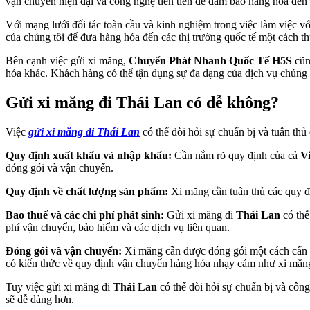
vận chuyển hiện đại và công nghệ tiên tiến để đảm bảo hàng hóa đến
Với mạng lưới đối tác toàn cầu và kinh nghiệm trong việc làm việc vớ
của chúng tôi để đưa hàng hóa đến các thị trường quốc tế một cách thu
Bên cạnh việc gửi xi măng,
Chuyển Phát Nhanh Quốc Tế H5S
cũn
hóa khác. Khách hàng có thể tận dụng sự đa dạng của dịch vụ chúng 
Gửi xi măng đi Thái Lan có dễ không?
Việc
gửi xi măng đi Thái Lan
có thể đòi hỏi sự chuẩn bị và tuân thủ
Quy định xuất khẩu và nhập khẩu:
Cần nắm rõ quy định của cả
V
đóng gói và vận chuyển.
Quy định về chất lượng sản phẩm:
Xi măng cần tuân thủ các quy đị
Bao thuế và các chi phí phát sinh:
Gửi xi măng đi
Thái Lan
có thể
phí vận chuyển, bảo hiểm và các dịch vụ liên quan.
Đóng gói và vận chuyển:
Xi măng cần được đóng gói một cách cẩn 
có kiến thức về quy định vận chuyển hàng hóa nhạy cảm như xi măn
Tuy việc gửi xi măng đi
Thái Lan
có thể đòi hỏi sự chuẩn bị và côn
sẽ dễ dàng hơn.