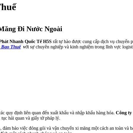
Thuế
Măng Đi Nước Ngoài
hát Nhanh Quốc Tế H5S
rất tự hào được cung cấp dịch vụ chuyển p
n Bao Thuế
v
ới sự chuyên nghiệp và kinh nghiệm trong lĩnh vực logis
 các quy định liên quan đến xuất khẩu và nhập khẩu hàng hóa.
Công ty
 tục hải quan và giấy tờ pháp lý.
, đảm bảo việc đóng gói và vận chuyển xi măng một cách an toàn và b