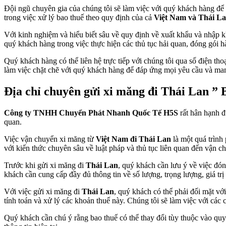
Đội ngũ chuyên gia của chúng tôi sẽ làm việc với quý khách hàng để x
trong việc xử lý bao thuế theo quy định của cả
Việt Nam và Thái L
Với kinh nghiệm và hiểu biết sâu về quy định về xuất khẩu và nhập 
quý khách hàng trong việc thực hiện các thủ tục hải quan, đóng gói 
Quý khách hàng có thể liên hệ trực tiếp với chúng tôi qua số điện tho
làm việc chặt chẽ với quý khách hàng để đáp ứng mọi yêu cầu và mang
Địa chỉ chuyên gửi xi măng đi Thái Lan ” 
Công ty TNHH Chuyển Phát Nhanh Quốc Tế H5S
rất hân hạnh đ
quan.
Việc vận chuyển xi măng từ
Việt Nam đi Thái Lan
là một quá trình 
với kiến thức chuyên sâu về luật pháp và thủ tục liên quan đến vận c
Trước khi gửi xi măng đi
Thái Lan
, quý khách cần lưu ý về việc đó
khách cần cung cấp đầy đủ thông tin về số lượng, trọng lượng, giá tr
Với việc gửi xi măng đi
Thái Lan
, quý khách có thể phải đối mặt với
tính toán và xử lý các khoản thuế này. Chúng tôi sẽ làm việc với các 
Quý khách cần chú ý rằng bao thuế có thể thay đổi tùy thuộc vào quy