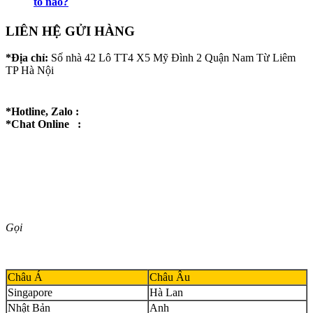
tố nào?
LIÊN HỆ GỬI HÀNG
*Địa chỉ:
Số nhà 42 Lô TT4 X5 Mỹ Đình 2 Quận Nam Từ Liêm
TP Hà Nội
*Hotline, Zalo :
*Chat Online :
Gọi
Châu Á
Châu Âu
Singapore
Hà Lan
Nhật Bản
Anh