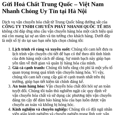
Gửi Hoá Chất Trung Quốc – Việt Nam
Nhanh Chóng Uy Tín tại Hà Nội
Dịch vụ vận chuyển hóa chất từ Trung Quốc bằng đường sắt của
CÔNG TY TNHH CHUYỂN PHÁT NHANH QUỐC TẾ H5S
không chỉ đáp ứng nhu cầu vận chuyển hàng hóa một cách hiệu quả
mà còn mang lại sự an tâm và tin tưởng cho khách hàng. Dưới đây
là một số lý do tại sao bạn nên lựa chọn chúng tôi:
Lịch trình rõ ràng và xuyên suốt:
Chúng tôi cam kết đưa ra
lịch trình vận chuyển chi tiết để bạn có thể theo dõi tình hình
của đơn hàng một cách dễ dàng. Sự minh bạch này giúp bạn
yên tâm về thời gian và quản lý hàng hóa của mình.
Giá cả cạnh tranh:
Chúng tôi hiểu rằng chi phí là một yếu tố
quan trọng trong quá trình vận chuyển hàng hóa. Vì vậy,
chúng tôi cam kết cung cấp giá rẻ cạnh tranh nhất trên thị
trường, giúp bạn tiết kiệm tài chính đáng kể.
An toàn hàng hóa:
Vận chuyển hóa chất đòi hỏi sự an toàn
tuyệt đối. Chúng tôi tuân thủ nghiêm ngặt các quy định về
vận chuyển hóa chất và sử dụng các phương tiện vận chuyển
đáng tin cậy để đảm bảo hàng hóa của bạn luôn được vận
chuyển an toàn và không bị hỏng hóc.
Kinh nghiệm và chuyên nghiệp:
Chúng tôi có đội ngũ nhân
viên giàu kinh nghiệm và chuyên nghiệp trong lĩnh vực vận