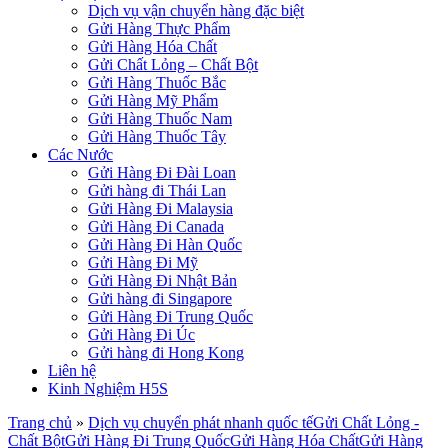
Dịch vụ vận chuyển hàng đặc biệt
Gửi Hàng Thực Phẩm
Gửi Hàng Hóa Chất
Gửi Chất Lỏng – Chất Bột
Gửi Hàng Thuốc Bắc
Gửi Hàng Mỹ Phẩm
Gửi Hàng Thuốc Nam
Gửi Hàng Thuốc Tây
Các Nước
Gửi Hàng Đi Đài Loan
Gửi hàng đi Thái Lan
Gửi Hàng Đi Malaysia
Gửi Hàng Đi Canada
Gửi Hàng Đi Hàn Quốc
Gửi Hàng Đi Mỹ
Gửi Hàng Đi Nhật Bản
Gửi hàng đi Singapore
Gửi Hàng Đi Trung Quốc
Gửi Hàng Đi Úc
Gửi hàng đi Hong Kong
Liên hệ
Kinh Nghiệm H5S
Trang chủ
»
Dịch vụ chuyển phát nhanh quốc tế
Gửi Chất Lỏng -
Chất Bột
Gửi Hàng Đi Trung Quốc
Gửi Hàng Hóa Chất
Gửi Hàng