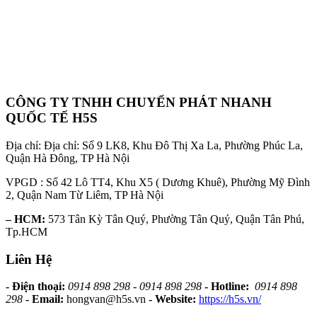
CÔNG TY TNHH CHUYỂN PHÁT NHANH
QUỐC TẾ H5S
Địa chỉ: Địa chỉ: Số 9 LK8, Khu Đô Thị Xa La, Phường Phúc La,
Quận Hà Đông, TP Hà Nội
VPGD : Số 42 Lô TT4, Khu X5 ( Dương Khuê), Phường Mỹ Đình
2, Quận Nam Từ Liêm, TP Hà Nội
– HCM:
573 Tân Kỳ Tân Quý, Phường Tân Quý, Quận Tân Phú,
Tp.HCM
Liên Hệ
- Điện thoại:
0914 898 298 - 0914 898 298
- Hotline:
0914 898
298
- Email:
hongvan@h5s.vn
- Website:
https://h5s.vn/