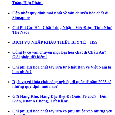
Toàn, Hợp Pháp!
Cập nhật quy định mới nhất về vận chuyển hóa chất đi
Singapore
Chi Phí Gửi Hóa Chất Lỏng Nhật – Việt Được Tính Như
Thế Nào?
DỊCH VỤ NHẬP KHẨU THIẾT BỊ Y TẾ – H5S
Công ty có vận chuyển mọi loại hóa chất đi Châu Âu?
Giải pháp tiết kiệm!
Chi phí gửi hóa chất tẩy rửa từ Nhật Bản về Việt Nam là
bao nhiêu?
Dịch vụ gửi hóa chất công nghiệp đi quốc tế năm 2025 có
những quy định mới nào?
Gửi Hàng Khó, Hàng Đặc Biệt Đi Quốc Tế 2025 – Đơn
Giản, Nhanh Chóng, Tiết Kiệm!
Chi phí gửi hóa chất tẩy rửa có phụ thuộc vào những yếu