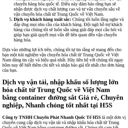
chuyển hàng hóa quốc tế. Điều này đảm bảo rằng bạn sẽ
nhận được dịch vụ chất lượng cao và tư vấn chuyên sâu về
vận chuyển hóa chất từ Trung Quốc về Việt Nam.
Dịch vụ khách hàng xuất sắc:
Chúng tôi luôn lắng nghe và
đáp ứng mọi nhu cầu của khách hàng. Đội ngũ hỗ trợ khách
hàng của chúng tôi sẽ luôn sẵn sàng giải đáp mọi câu hỏi và
giúp bạn giải quyết mọi vấn đề liên quan đến vận chuyển
hàng hóa.
Dựa vào những lợi ích trên, chúng tôi tự tin rằng sẽ mang đến cho
bạn một trải nghiệm vận chuyển hóa chất từ Trung Quốc về Việt
Nam đáng tin cậy và hiệu quả nhất. Hãy liên hệ với chúng tôi ngay
hôm nay để biết thêm chi tiết và nhận báo giá tốt nhất cho đơn hàng
của bạn.
Dịch vụ vận tải, nhập khẩu số lượng lớn
hóa chất từ Trung Quốc về Việt Nam
bằng container đường sắt Giá rẻ, Chuyên
nghiệp, Nhanh chóng tốt nhất tại H5S
Công ty TNHH Chuyển Phát Nhanh Quốc Tế H5S
là một đơn vị
chuyên cung cấp dịch vụ vận tải và nhập khẩu hóa chất từ Trung
Quốc về Việt Nam bằng container đường sắt. Chúng tôi cam kết