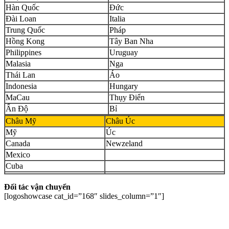
Hàn Quốc
Đức
Đài Loan
Italia
Trung Quốc
Pháp
Hồng Kong
Tây Ban Nha
Philippines
Uruguay
Malasia
Nga
Thái Lan
Áo
Indonesia
Hungary
MaCau
Thụy Điển
Ấn Độ
Bỉ
Châu Mỹ
Châu Úc
Mỹ
Úc
Canada
Newzeland
Mexico
Cuba
Đối tác vận chuyển
[logoshowcase cat_id=”168″ slides_column=”1″]