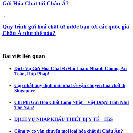
Gửi Hóa Chất tới Châu Á?
,
Quy trình gửi hoá chất từ nước bạn tới các quốc gia
Châu Á như thế nào?
Bài viết liên quan
Dịch Vụ Gửi Hóa Chất Đi Đài Loan: Nhanh Chóng, An
Toàn, Hợp Pháp!
Cập nhật quy định mới nhất về vận chuyển hóa chất đi
Singapore
Chi Phí Gửi Hóa Chất Lỏng Nhật – Việt Được Tính Như
Thế Nào?
DỊCH VỤ NHẬP KHẨU THIẾT BỊ Y TẾ – H5S
Công ty có vận chuyển mọi loại hóa chất đi Châu Âu?