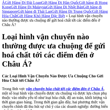
Á
Gửi Hàng Đi Đài Loan
Gửi Hàng Đi Hàn Quốc
Gửi hàng đi Hong
Kong
Gửi Hàng Đi Malaysia
Gửi Hàng Đi Nhật Bản
Gửi hàng đi
Singapore
Gửi hàng đi Thái Lan
Gửi Hàng Đi Trung Quốc
Gửi Hàng
Hóa Chất
Gửi Hàng Khó Hàng Đặc Biệt
»
Loại hình vận chuyển
nào thường được ưa chuộng để gửi hoá chất tới các điểm đến ở
Châu Á?
Loại hình vận chuyển nào
thường được ưa chuộng để gửi
hoá chất tới các điểm đến ở
Châu Á?
Các Loại Hình Vận Chuyển Nào Được Ưa Chuộng Cho Gửi
Hóa Chất tới Châu Á?
Trong lĩnh vực
vận chuyển hóa chất tới các điểm đến ở Châu Á
,
một số loại hình vận chuyển được ưa chuộng và được lựa chọn phụ
thuộc vào nhiều yếu tố như loại hóa chất, độ an toàn, khối lượng và
thời gian giao hàng. Trong thời gian gần đây, hai phương thức vận
chuyển chính đã thu hút sự chú ý của các doanh nghiệp: đường biển