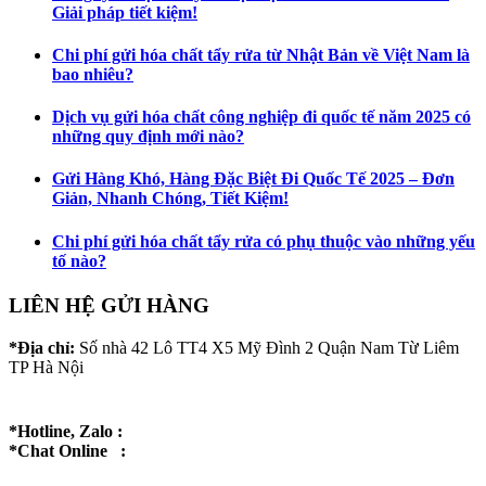
Giải pháp tiết kiệm!
Chi phí gửi hóa chất tẩy rửa từ Nhật Bản về Việt Nam là
bao nhiêu?
Dịch vụ gửi hóa chất công nghiệp đi quốc tế năm 2025 có
những quy định mới nào?
Gửi Hàng Khó, Hàng Đặc Biệt Đi Quốc Tế 2025 – Đơn
Giản, Nhanh Chóng, Tiết Kiệm!
Chi phí gửi hóa chất tẩy rửa có phụ thuộc vào những yếu
tố nào?
LIÊN HỆ GỬI HÀNG
*Địa chỉ:
Số nhà 42 Lô TT4 X5 Mỹ Đình 2 Quận Nam Từ Liêm
TP Hà Nội
*Hotline, Zalo :
*Chat Online :