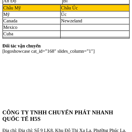
Ấn Độ
Bỉ
Châu Mỹ
Châu Úc
Mỹ
Úc
Canada
Newzeland
Mexico
Cuba
Đối tác vận chuyển
[logoshowcase cat_id=”168″ slides_column=”1″]
CÔNG TY TNHH CHUYỂN PHÁT NHANH
QUỐC TẾ H5S
Địa chỉ: Địa chỉ: Số 9 LK8, Khu Đô Thị Xa La, Phường Phúc La,