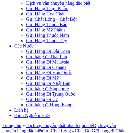
Dịch vụ vận chuyển hàng đặc biệt
Gửi Hàng Thực Phẩm
Gửi Hàng Hóa Chất
Gửi Chất Lỏng – Chất Bột
Gửi Hàng Thuốc Bắc
Gửi Hàng Mỹ Phẩm
Gửi Hàng Thuốc Nam
Gửi Hàng Thuốc Tây
Các Nước
Gửi Hàng Đi Đài Loan
Gửi hàng đi Thái Lan
Gửi Hàng Đi Malaysia
Gửi Hàng Đi Canada
Gửi Hàng Đi Hàn Quốc
Gửi Hàng Đi Mỹ
Gửi Hàng Đi Nhật Bản
Gửi hàng đi Singapore
Gửi Hàng Đi Trung Quốc
Gửi Hàng Đi Úc
Gửi hàng đi Hong Kong
Liên hệ
Kinh Nghiệm H5S
Trang chủ
»
Dịch vụ chuyển phát nhanh quốc tế
Dịch vụ vận
chuyển hàng đặc biệt
Gửi Chất Lỏng - Chất Bột
Gửi hàng đi Châu