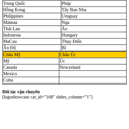
Trung Quốc
Pháp
Hồng Kong
Tây Ban Nha
Philippines
Uruguay
Malasia
Nga
Thái Lan
Áo
Indonesia
Hungary
MaCau
Thụy Điển
Ấn Độ
Bỉ
Châu Mỹ
Châu Úc
Mỹ
Úc
Canada
Newzeland
Mexico
Cuba
Đối tác vận chuyển
[logoshowcase cat_id=”168″ slides_column=”1″]