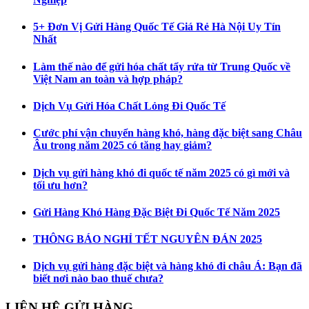
5+ Đơn Vị Gửi Hàng Quốc Tế Giá Rẻ Hà Nội Uy Tín
Nhất
Làm thế nào để gửi hóa chất tẩy rửa từ Trung Quốc về
Việt Nam an toàn và hợp pháp?
Dịch Vụ Gửi Hóa Chất Lỏng Đi Quốc Tế
Cước phí vận chuyển hàng khó, hàng đặc biệt sang Châu
Âu trong năm 2025 có tăng hay giảm?
Dịch vụ gửi hàng khó đi quốc tế năm 2025 có gì mới và
tối ưu hơn?
Gửi Hàng Khó Hàng Đặc Biệt Đi Quốc Tế Năm 2025
THÔNG BÁO NGHỈ TẾT NGUYÊN ĐÁN 2025
Dịch vụ gửi hàng đặc biệt và hàng khó đi châu Á: Bạn đã
biết nơi nào bao thuế chưa?
LIÊN HỆ GỬI HÀNG