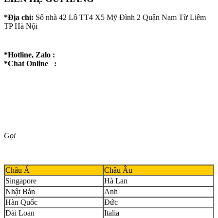
*Địa chỉ:
Số nhà 42 Lô TT4 X5 Mỹ Đình 2 Quận Nam Từ Liêm
TP Hà Nội
*Hotline, Zalo :
*Chat Online :
Gọi
Châu Á
Châu Âu
Singapore
Hà Lan
Nhật Bản
Anh
Hàn Quốc
Đức
Đài Loan
Italia