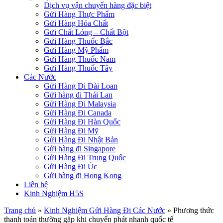
Dịch vụ vận chuyển hàng đặc biệt
Gửi Hàng Thực Phẩm
Gửi Hàng Hóa Chất
Gửi Chất Lỏng – Chất Bột
Gửi Hàng Thuốc Bắc
Gửi Hàng Mỹ Phẩm
Gửi Hàng Thuốc Nam
Gửi Hàng Thuốc Tây
Các Nước
Gửi Hàng Đi Đài Loan
Gửi hàng đi Thái Lan
Gửi Hàng Đi Malaysia
Gửi Hàng Đi Canada
Gửi Hàng Đi Hàn Quốc
Gửi Hàng Đi Mỹ
Gửi Hàng Đi Nhật Bản
Gửi hàng đi Singapore
Gửi Hàng Đi Trung Quốc
Gửi Hàng Đi Úc
Gửi hàng đi Hong Kong
Liên hệ
Kinh Nghiệm H5S
Trang chủ
»
Kinh Nghiệm Gửi Hàng Đi Các Nước
»
Phương thức
thanh toán thường gặp khi chuyển phát nhanh quốc tế