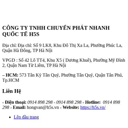
CÔNG TY TNHH CHUYỂN PHÁT NHANH
QUỐC TẾ H5S
Địa chỉ: Địa chỉ: Số 9 LK8, Khu Đô Thị Xa La, Phường Phúc La,
Quận Hà Đông, TP Hà Nội
VPGD : Số 42 Lô TT4, Khu X5 ( Dương Khuê), Phường Mỹ Đình
2, Quận Nam Từ Liêm, TP Hà Nội
– HCM:
573 Tân Kỳ Tân Quý, Phường Tân Quý, Quận Tân Phú,
Tp.HCM
Liên Hệ
- Điện thoại:
0914 898 298 - 0914 898 298
- Hotline:
0914 898
298
- Email:
hongvan@h5s.vn
- Website:
https://h5s.vn/
Lên đầu trang