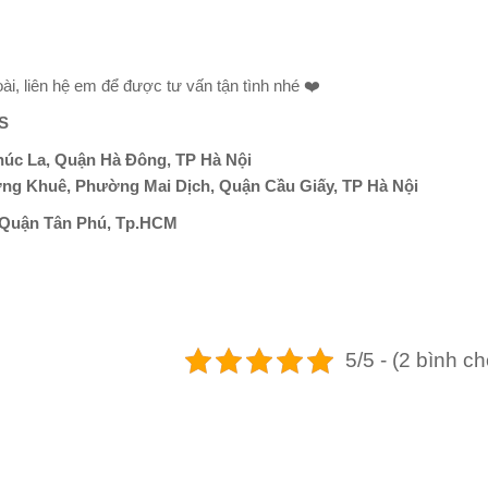
i, liên hệ em để được tư vấn tận tình nhé ❤️
S
húc La, Quận Hà Đông, TP Hà Nội
ơng Khuê, Phường Mai Dịch, Quận Cầu Giấy, TP Hà Nội
 Quận Tân Phú, Tp.HCM
5/5 - (2 bình c