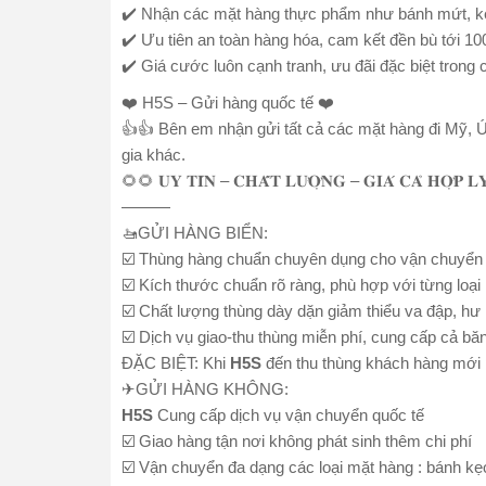
✔️ Nhận các mặt hàng thực phẩm như bánh mứt, k
✔️ Ưu tiên an toàn hàng hóa, cam kết đền bù tới 1
✔️ Giá cước luôn cạnh tranh, ưu đãi đặc biệt trong c
❤️ H5S – Gửi hàng quốc tế ❤️
👍👍 Bên em nhận gửi tất cả các mặt hàng đi Mỹ,
gia khác.
🌻🌻 𝐔𝐘 𝐓𝐈́𝐍 – 𝐂𝐇𝐀̂́𝐓 𝐋𝐔̛𝐎̛̣𝐍𝐆 – 𝐆𝐈𝐀́ 𝐂𝐀̉ 𝐇𝐎̛̣𝐏 𝐋𝐘
———
🚤GỬI HÀNG BIỂN:
☑️ Thùng hàng chuẩn chuyên dụng cho vận chuyển 
☑️ Kích thước chuẩn rõ ràng, phù hợp với từng loại
☑️ Chất lượng thùng dày dặn giảm thiểu va đập, hư
☑️ Dịch vụ giao-thu thùng miễn phí, cung cấp cả bă
ĐẶC BIỆT: Khi
H5S
đến thu thùng khách hàng mới 
✈GỬI HÀNG KHÔNG:
H5S
Cung cấp dịch vụ vận chuyển quốc tế
☑️ Giao hàng tận nơi không phát sinh thêm chi phí
☑️ Vận chuyển đa dạng các loại mặt hàng : bánh kẹo