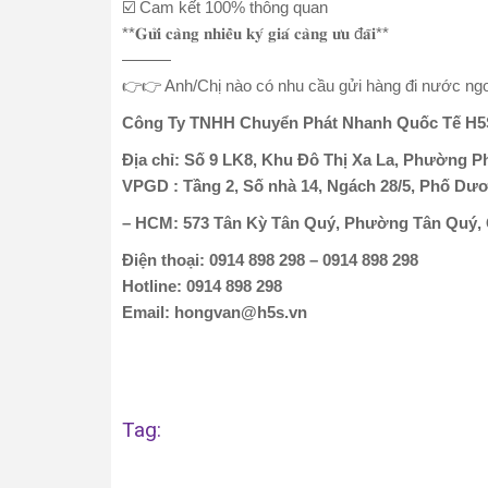
☑️ Cam kết 100% thông quan
**𝐆𝐮̛̉𝐢 𝐜𝐚̀𝐧𝐠 𝐧𝐡𝐢𝐞̂̀𝐮 𝐤𝐲́ 𝐠𝐢𝐚́ 𝐜𝐚̀𝐧𝐠 𝐮̛𝐮 đ𝐚̃𝐢**
———
👉👉 Anh/Chị nào có nhu cầu gửi hàng đi nước ngoà
Công Ty TNHH Chuyển Phát Nhanh Quốc Tế H5
Địa chỉ: Số 9 LK8, Khu Đô Thị Xa La, Phường P
VPGD : Tầng 2, Số nhà 14, Ngách 28/5, Phố Dư
– HCM: 573 Tân Kỳ Tân Quý, Phường Tân Quý,
Điện thoại: 0914 898 298 – 0914 898 298
Hotline: 0914 898 298
Email: hongvan@h5s.vn
Tag: