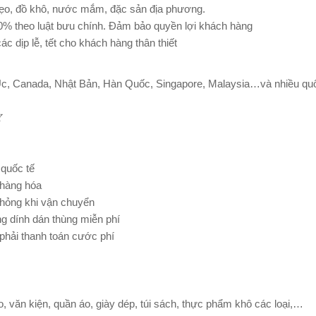
ẹo, đồ khô, nước mắm, đặc sản địa phương.
00% theo luật bưu chính. Đảm bảo quyền lợi khách hàng
ác dịp lễ, tết cho khách hàng thân thiết
 Úc, Canada, Nhật Bản, Hàn Quốc, Singapore, Malaysia…và nhiều qu
́
quốc tế
 hàng hóa
 hỏng khi vận chuyển
ng dính dán thùng miễn phí
phải thanh toán cước phí
, văn kiện, quần áo, giày dép, túi sách, thực phẩm khô các loại,…