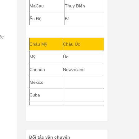
MaCau
Thụy Điển
Ấn Độ
Bỉ
ốc
Châu Mỹ
Châu Úc
Mỹ
Úc
Canada
Newzeland
Mexico
Cuba
Đối tác vận chuyển