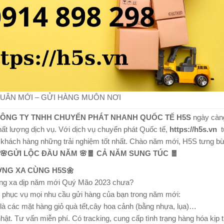
UÂN MỚI – GỬI HÀNG MUÔN NƠI
ÔNG TY TNHH CHUYỂN PHÁT NHANH QUỐC TẾ H5S
ngày càn
hất lượng dịch vụ. Với dịch vụ chuyển phát Quốc tế,
https://h5s.vn
t
c khách hàng những trải nghiệm tốt nhất. Chào năm mới, H5S tưng b
🌸GỬI LỘC ĐẦU NĂM 🌸🧧 CẢ NĂM SUNG TÚC 🧧
ƠNG XA CÙNG H5S🌼
ương xa dịp năm mới Quý Mão 2023 chưa?
 phục vụ mọi nhu cầu gửi hàng của bạn trong năm mới:
là các mặt hàng giỏ quà tết,cây hoa cảnh (bằng nhựa, lụa)…
ật. Tư vấn miễn phí. Có tracking, cung cấp tình trạng hàng hóa kịp 