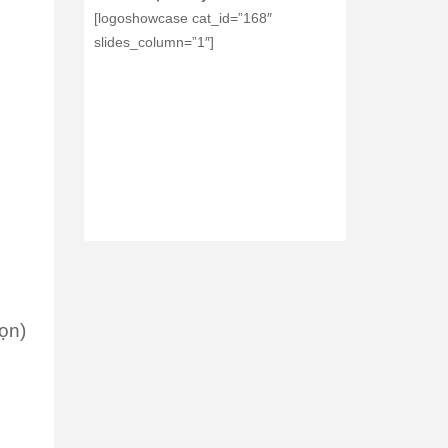
[logoshowcase cat_id=”168″
slides_column=”1″]
họn)