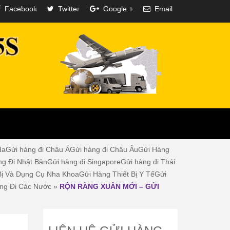
Facebook
Twitter
Google +
Email
da
Gửi hàng đi Châu Á
Gửi hàng đi Châu Âu
Gửi Hàng
ng Đi Nhật Bản
Gửi hàng đi Singapore
Gửi hàng đi Thái
Bị Và Dụng Cụ Nha Khoa
Gửi Hàng Thiết Bị Y Tế
Gửi
ng Đi Các Nước
»
RỘN RÀNG XUÂN MỚI – GỬI