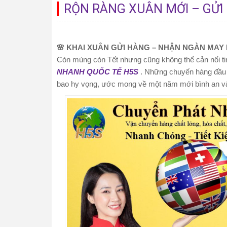
RỘN RÀNG XUÂN MỚI – GỬI
🌸 KHAI XUÂN GỬI HÀNG – NHẬN NGÀN MAY 
Còn mùng còn Tết nhưng cũng không thể cản nổi ti
NHANH QUỐC TẾ H5S
. Những chuyến hàng đầu n
bao hy vọng, ước mong về một năm mới bình an và