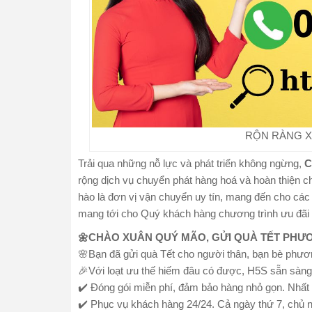
RỘN RÀNG X
Trải qua những nỗ lực và phát triển không ngừng,
C
rộng dịch vụ chuyển phát hàng hoá và hoàn thiện c
hào là đơn vị vận chuyển uy tín, mang đến cho cá
mang tới cho Quý khách hàng chương trình ưu đãi
🌼CHÀO XUÂN QUÝ MÃO, GỬI QUÀ TẾT PHƯ
🌸Bạn đã gửi quà Tết cho người thân, bạn bè ph
🎉Với loạt ưu thế hiếm đâu có được, H5S sẵn sàng
✔️ Đóng gói miễn phí, đảm bảo hàng nhỏ gọn. Nhất 
✔️ Phục vụ khách hàng 24/24. Cả ngày thứ 7, chủ nh