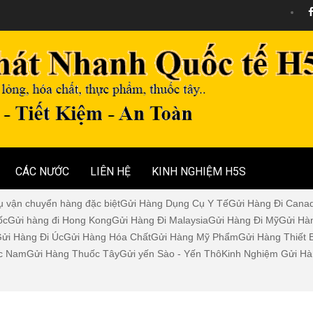
CÁC NƯỚC
LIÊN HỆ
KINH NGHIỆM H5S
ụ vận chuyển hàng đặc biệt
Gửi Hàng Dụng Cụ Y Tế
Gửi Hàng Đi Cana
ốc
Gửi hàng đi Hong Kong
Gửi Hàng Đi Malaysia
Gửi Hàng Đi Mỹ
Gửi Hà
ửi Hàng Đi Úc
Gửi Hàng Hóa Chất
Gửi Hàng Mỹ Phẩm
Gửi Hàng Thiết 
c Nam
Gửi Hàng Thuốc Tây
Gửi yến Sào - Yến Thô
Kinh Nghiệm Gửi Hà