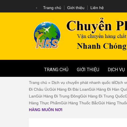
Trang chủ
Giới thiệu
Liên hệ
TRANG CHỦ
GIỚI THIỆU
DỊCH VỤ
Trang chủ
»
Dịch vụ chuyển phát nhanh quốc tế
Dịch v
Đi Châu Úc
Gửi Hàng Đi Đài Loan
Gửi Hàng Đi Hàn Qu
Lan
Gửi Hàng Đi Trung Đông
Gửi Hàng Đi Trung Quốc
G
Hàng Thực Phẩm
Gửi Hàng Thuốc Bắc
Gửi Hàng Thuố
HÀNG MUÔN NƠI