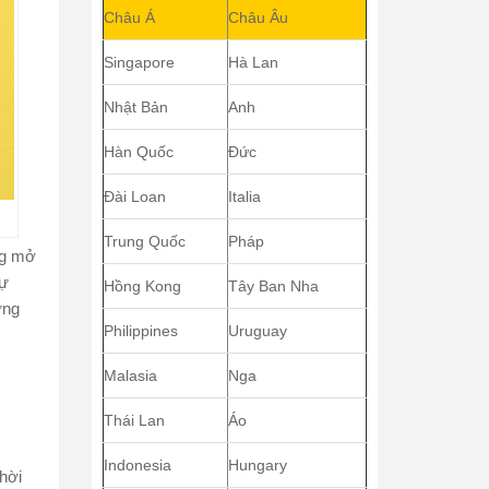
Châu Á
Châu Âu
Singapore
Hà Lan
Nhật Bản
Anh
Hàn Quốc
Đức
Đài Loan
Italia
Trung Quốc
Pháp
g mở
ự
Hồng Kong
Tây Ban Nha
ừng
Philippines
Uruguay
Malasia
Nga
Thái Lan
Áo
Indonesia
Hungary
thời