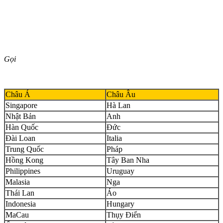
Gọi
Châu Á
Châu Âu
Singapore
Hà Lan
Nhật Bản
Anh
Hàn Quốc
Đức
Đài Loan
Italia
Trung Quốc
Pháp
Hồng Kong
Tây Ban Nha
Philippines
Uruguay
Malasia
Nga
Thái Lan
Áo
Indonesia
Hungary
MaCau
Thụy Điển