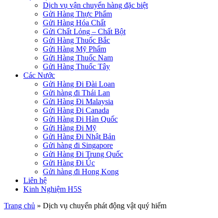
Dịch vụ vận chuyển hàng đặc biệt
Gửi Hàng Thực Phẩm
Gửi Hàng Hóa Chất
Gửi Chất Lỏng – Chất Bột
Gửi Hàng Thuốc Bắc
Gửi Hàng Mỹ Phẩm
Gửi Hàng Thuốc Nam
Gửi Hàng Thuốc Tây
Các Nước
Gửi Hàng Đi Đài Loan
Gửi hàng đi Thái Lan
Gửi Hàng Đi Malaysia
Gửi Hàng Đi Canada
Gửi Hàng Đi Hàn Quốc
Gửi Hàng Đi Mỹ
Gửi Hàng Đi Nhật Bản
Gửi hàng đi Singapore
Gửi Hàng Đi Trung Quốc
Gửi Hàng Đi Úc
Gửi hàng đi Hong Kong
Liên hệ
Kinh Nghiệm H5S
Trang chủ
»
Dịch vụ chuyển phát động vật quý hiếm