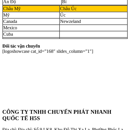
Ấn Độ
Bỉ
Châu Mỹ
Châu Úc
Mỹ
Úc
Canada
Newzeland
Mexico
Cuba
Đối tác vận chuyển
[logoshowcase cat_id=”168″ slides_column=”1″]
CÔNG TY TNHH CHUYỂN PHÁT NHANH
QUỐC TẾ H5S
Địa chỉ: Địa chỉ: Số 9 LK8, Khu Đô Thị Xa La, Phường Phúc La,