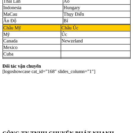
Thái Lan
Áo
Indonesia
Hungary
MaCau
Thụy Điển
Ấn Độ
Bỉ
Châu Mỹ
Châu Úc
Mỹ
Úc
Canada
Newzeland
Mexico
Cuba
Đối tác vận chuyển
[logoshowcase cat_id=”168″ slides_column=”1″]