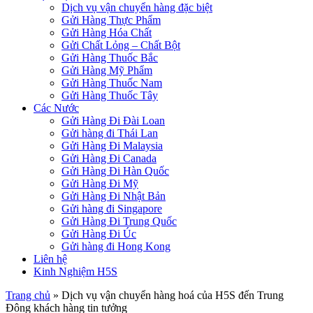
Dịch vụ vận chuyển hàng đặc biệt
Gửi Hàng Thực Phẩm
Gửi Hàng Hóa Chất
Gửi Chất Lỏng – Chất Bột
Gửi Hàng Thuốc Bắc
Gửi Hàng Mỹ Phẩm
Gửi Hàng Thuốc Nam
Gửi Hàng Thuốc Tây
Các Nước
Gửi Hàng Đi Đài Loan
Gửi hàng đi Thái Lan
Gửi Hàng Đi Malaysia
Gửi Hàng Đi Canada
Gửi Hàng Đi Hàn Quốc
Gửi Hàng Đi Mỹ
Gửi Hàng Đi Nhật Bản
Gửi hàng đi Singapore
Gửi Hàng Đi Trung Quốc
Gửi Hàng Đi Úc
Gửi hàng đi Hong Kong
Liên hệ
Kinh Nghiệm H5S
Trang chủ
»
Dịch vụ vận chuyển hàng hoá của H5S đến Trung
Đông khách hàng tin tưởng